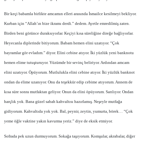
Bir keçi babamla birlikte amcamın elleri arasında İsmailce kesilmeyi bekliyor.
Kurban için “Allah’ın bize ikramı derdi.” dedem. Ayetle emredilmiş zaten.
Birden beni görünce duraksıyorlar. Keçiyi kısa süreliğine direğe bağlıyorlar.
Heyecanla diplerinde bitiyorum. Babam hemen elini uzatıyor. “Çok
bayramlar gör evladım.” diyor. Elini cebine atıyor. İki yüzlük yeni banknotu
hemen elime tutuşturuyor. Yüzümde bir sevinç beliriyor. Ardından amcam
elini uzatıyor. Öpüyorum. Mutlulukla elini cebine atıyor. İki yüzlük banknot
ondan da elime uzanıyor. Onu da teşekkür edip cebime atıyorum. Annem de
kısa süre sonra mutfaktan geliyor. Onun da elini öpüyorum. Sarılıyor. Ondan
harçlık yok. Bana güzel sabah kahvaltısı hazırlamış. Neşeyle mutfağa
gidiyorum. Kahvaltıda yok yok. Bal, peynir, zeytin, yumurta, börek… “Çok
yeme öğle vaktine yakın kavurma yeriz.” diye de eksik etmiyor.
Sofrada pek uzun durmuyorum. Sokağa taşıyorum. Komşular, akrabalar, diğer