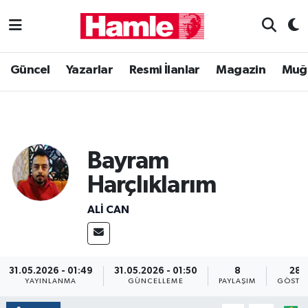
Güncel
Muğla Nöbetçi Eczaneler
Güncel
Yazarlar
Resmi İlanlar
Magazin
Muğ
Yazarlar
Muğla Hava Durumu
Resmi İlanlar
Muğla Namaz Vakitleri
Bayram
Magazin
Muğla Trafik Yoğunluk Haritası
Harçlıklarım
Muğla Haber
Süper Lig Puan Durumu ve Fikstür
ALI CAN
Siyaset
Tüm Manşetler
Son Dakika Haberleri
31.05.2026 - 01:49
31.05.2026 - 01:50
8
289
YAYINLANMA
GÜNCELLEME
PAYLAŞIM
GÖSTE
Haber Arşivi