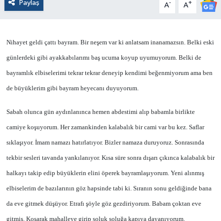
Paylaş
-
+
A
A
Nihayet geldi çattı bayram. Bir neşem var ki anlatsam inanamazsın. Belki eski
günlerdeki gibi ayakkabılarımı baş ucuma koyup uyumuyorum. Belki de
bayramlık elbiselerimi tekrar tekrar deneyip kendimi beğenmiyorum ama ben
de büyüklerim gibi bayram heyecanı duyuyorum.
Sabah olunca gün aydınlanınca hemen abdestimi alıp babamla birlikte
camiye koşuyorum. Her zamankinden kalabalık bir cami var bu kez. Saflar
sıklaşıyor. İmam namazı hatırlatıyor. Bizler namaza duruyoruz. Sonrasında
tekbir sesleri tavanda yankılanıyor. Kısa süre sonra dışarı çıkınca kalabalık bir
halkayı takip edip büyüklerin elini öperek bayramlaşıyorum. Yeni alınmış
elbiselerim de bazılarının göz hapsinde tabi ki. Sıranın sonu geldiğinde bana
da eve gitmek düşüyor. Etrafı şöyle göz gezdiriyorum. Babam çoktan eve
gitmiş. Koşarak mahalleye girip soluk soluğa kapıya dayanıyorum.