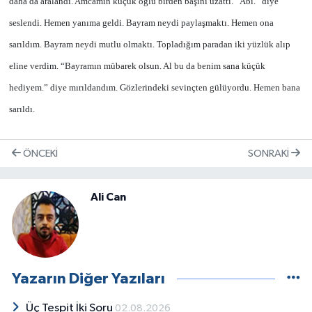
daha da aralandı. Amcamın küçük oğlu birden başını uzattı. “Abi.” diye
seslendi. Hemen yanıma geldi. Bayram neydi paylaşmaktı. Hemen ona
sarıldım. Bayram neydi mutlu olmaktı. Topladığım paradan iki yüzlük alıp
eline verdim. “Bayramın mübarek olsun. Al bu da benim sana küçük
hediyem.” diye mırıldandım. Gözlerindeki sevinçten gülüyordu. Hemen bana
sarıldı.
ÖNCEKI
SONRAKI
Ali Can
Yazarın Diğer Yazıları
Üç Tespit İki Soru
02.08.2026