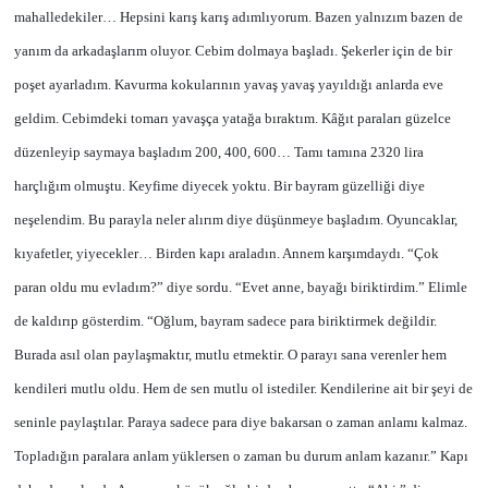
mahalledekiler… Hepsini karış karış adımlıyorum. Bazen yalnızım bazen de
yanım da arkadaşlarım oluyor. Cebim dolmaya başladı. Şekerler için de bir
poşet ayarladım. Kavurma kokularının yavaş yavaş yayıldığı anlarda eve
geldim. Cebimdeki tomarı yavaşça yatağa bıraktım. Kâğıt paraları güzelce
düzenleyip saymaya başladım 200, 400, 600… Tamı tamına 2320 lira
harçlığım olmuştu. Keyfime diyecek yoktu. Bir bayram güzelliği diye
neşelendim. Bu parayla neler alırım diye düşünmeye başladım. Oyuncaklar,
kıyafetler, yiyecekler… Birden kapı araladın. Annem karşımdaydı. “Çok
paran oldu mu evladım?” diye sordu. “Evet anne, bayağı biriktirdim.” Elimle
de kaldırıp gösterdim. “Oğlum, bayram sadece para biriktirmek değildir.
Burada asıl olan paylaşmaktır, mutlu etmektir. O parayı sana verenler hem
kendileri mutlu oldu. Hem de sen mutlu ol istediler. Kendilerine ait bir şeyi de
seninle paylaştılar. Paraya sadece para diye bakarsan o zaman anlamı kalmaz.
Topladığın paralara anlam yüklersen o zaman bu durum anlam kazanır.” Kapı