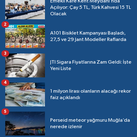
Emekli Kafe Kent Meydanı’nda
Açılıyor: Çay 5 TL, Türk Kahvesi 15 TL
Olacak
2
A101 Bisiklet Kampanyası Başladı,
27,5 ve 29 Jant Modeller Raflarda
3
JTI Sigara Fiyatlarına Zam Geldi: İşte
Yeni Liste
4
1 milyon lirası olanların alacağı rekor
faiz açıklandı
5
Perseid meteor yağmuru Muğla’da
nerede izlenir