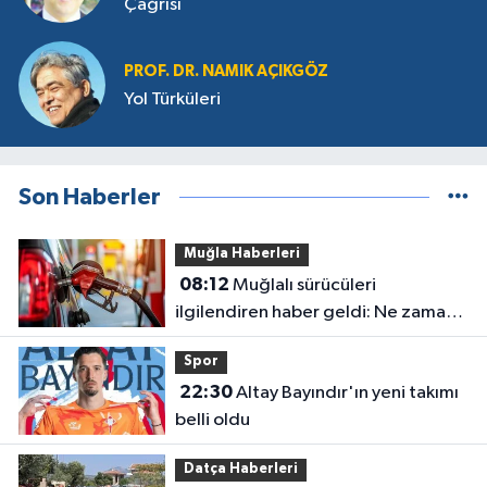
Çağrısı
PROF. DR. NAMIK AÇIKGÖZ
Yol Türküleri
Son Haberler
Muğla Haberleri
08:12
Muğlalı sürücüleri
ilgilendiren haber geldi: Ne zaman
indirim gelecek?
Spor
22:30
Altay Bayındır'ın yeni takımı
belli oldu
Datça Haberleri