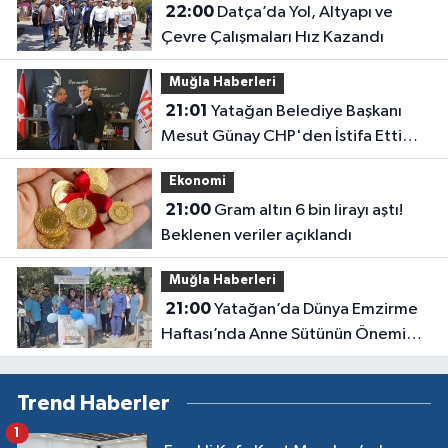
22:00
Datça’da Yol, Altyapı ve
Çevre Çalışmaları Hız Kazandı
Muğla Haberleri
21:01
Yatağan Belediye Başkanı
Mesut Günay CHP'den İstifa Etti
Yeni Parti'ye Katıldı
Ekonomi
21:00
Gram altın 6 bin lirayı aştı!
Beklenen veriler açıklandı
Muğla Haberleri
21:00
Yatağan’da Dünya Emzirme
Haftası’nda Anne Sütünün Önemi
Anlatıldı
Trend Haberler
1