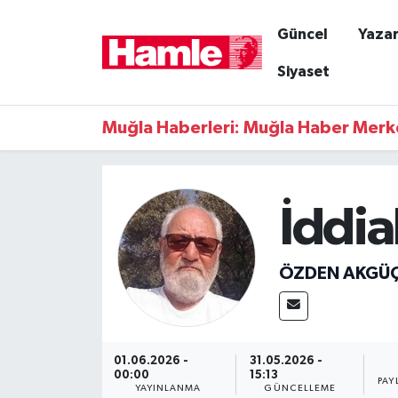
Güncel
Yazar
Güncel
Muğla Nöbetçi Eczaneler
Siyaset
Yazarlar
Muğla Hava Durumu
Muğla Haberleri: Muğla Haber Merk
Resmi İlanlar
Muğla Namaz Vakitleri
Magazin
Muğla Trafik Yoğunluk Haritası
İddia
Muğla Haber
Süper Lig Puan Durumu ve Fikstür
ÖZDEN AKGÜ
Siyaset
Tüm Manşetler
Son Dakika Haberleri
01.06.2026 -
31.05.2026 -
00:00
15:13
Haber Arşivi
PAY
YAYINLANMA
GÜNCELLEME