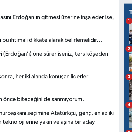
kasını Erdoğan'ın gitmesi üzerine inşa eder ise,
1
 ihtimali dikkate alarak belirlemelidir...
2
yi (Erdoğan'ı) öne sürer iseniz, ters köşeden
onra, her iki alanda konuşan liderler
3
an önce biteceğini de sanmıyorum.
4
hurbaşkanı seçimine Atatürkçü, genç, en az iki
ın teknolojilerine yakin ve aşina bir aday