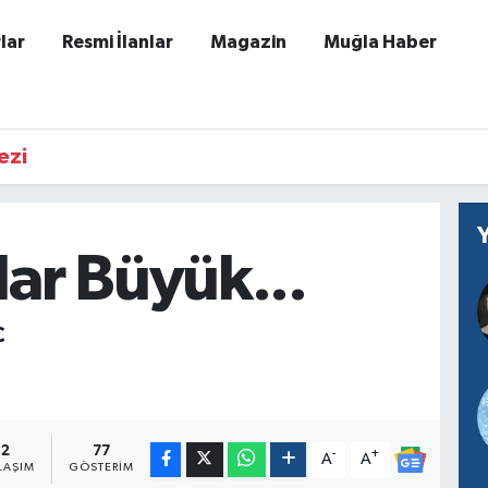
lar
Resmi İlanlar
Magazin
Muğla Haber
ezi
lar Büyük...
Ç
2
77
-
+
A
A
LAŞIM
GÖSTERIM