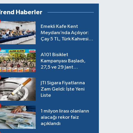
Trend Haberler
Emekli Kafe Kent
Meydanı’nda Açılıyor:
Çay 5 TL, Türk Kahvesi
15 TL Olacak
A101 Bisiklet
Kampanyası Başladı,
27,5 ve 29 Jant
Modeller Raflarda
JTI Sigara Fiyatlarına
Zam Geldi: İşte Yeni
Liste
1 milyon lirası olanların
alacağı rekor faiz
açıklandı