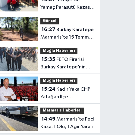
Yamaç Paraşütü Kazası:
Pilot ve İngiliz Turist
Güncel
Yaralandı
16:27
Burkay Karatepe
Marmaris’te 15 Temmuz
güzergâhını gösteriyor
Muğla Haberleri
15:35
FETÖ Firarisi
Burkay Karatepe’nin
Ablası Gözaltına Alındı
Muğla Haberleri
15:24
Kadir Yaka CHP
Yatağan İlçe
Başkanlığına Atandı
Marmaris Haberleri
14:49
Marmaris’te Feci
Kaza: 1 Ölü, 1 Ağır Yaralı