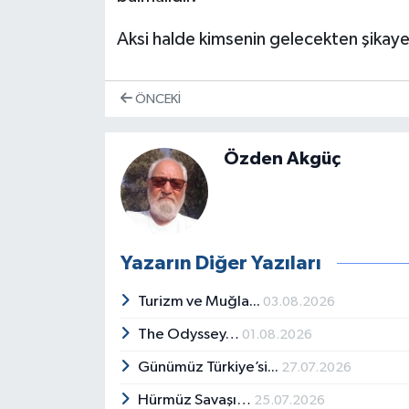
Aksi halde kimsenin gelecekten şikaye
ÖNCEKI
Özden Akgüç
Yazarın Diğer Yazıları
Turizm ve Muğla...
03.08.2026
The Odyssey…
01.08.2026
Günümüz Türkiye’si...
27.07.2026
Hürmüz Savaşı…
25.07.2026