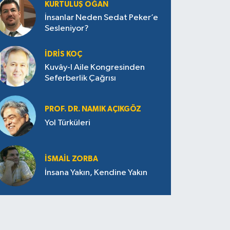
KURTULUŞ OĞAN
İnsanlar Neden Sedat Peker’e
Sesleniyor?
İDRIS KOÇ
Kuvây-I Aile Kongresinden
Seferberlik Çağrısı
PROF. DR. NAMIK AÇIKGÖZ
Yol Türküleri
İSMAIL ZORBA
İnsana Yakın, Kendine Yakın