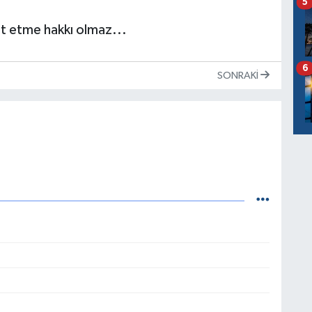
5
t etme hakkı olmaz...
6
SONRAKI