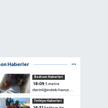
Son Haberler
Bodrum Haberleri
18:09
5 metre
derinliğindeki havuz
makina dairesine düştü
Fethiye Haberleri
16:51
Fethiye’de