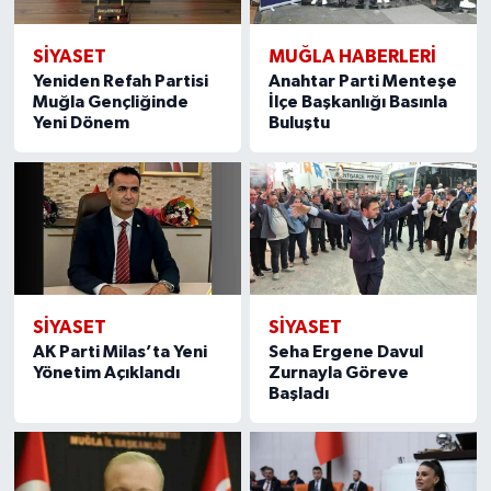
SIYASET
MUĞLA HABERLERI
Yeniden Refah Partisi
Anahtar Parti Menteşe
Muğla Gençliğinde
İlçe Başkanlığı Basınla
Yeni Dönem
Buluştu
SIYASET
SIYASET
AK Parti Milas’ta Yeni
Seha Ergene Davul
Yönetim Açıklandı
Zurnayla Göreve
Başladı