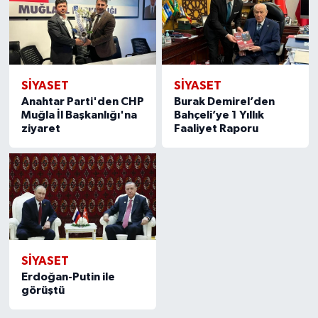
SIYASET
SIYASET
Anahtar Parti'den CHP
Burak Demirel’den
Muğla İl Başkanlığı'na
Bahçeli’ye 1 Yıllık
ziyaret
Faaliyet Raporu
SIYASET
Erdoğan-Putin ile
görüştü