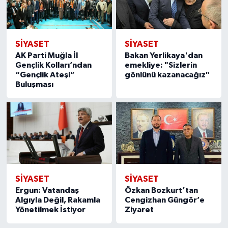
SIYASET
SIYASET
AK Parti Muğla İl
Bakan Yerlikaya'dan
Gençlik Kolları’ndan
emekliye: "Sizlerin
“Gençlik Ateşi”
gönlünü kazanacağız"
Buluşması
SIYASET
SIYASET
Ergun: Vatandaş
Özkan Bozkurt’tan
Algıyla Değil, Rakamla
Cengizhan Güngör’e
Yönetilmek İstiyor
Ziyaret