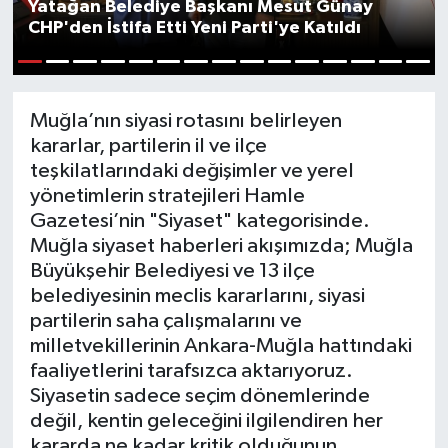
Yatağan Belediye Başkanı Mesut Günay
CHP'den İstifa Etti Yeni Parti'ye Katıldı
1
2
3
4
5
6
7
8
9
10
11
12
13
14
15
Muğla’nın siyasi rotasını belirleyen
kararlar, partilerin il ve ilçe
teşkilatlarındaki değişimler ve yerel
yönetimlerin stratejileri Hamle
Gazetesi’nin "Siyaset" kategorisinde.
Muğla siyaset haberleri akışımızda; Muğla
Büyükşehir Belediyesi ve 13 ilçe
belediyesinin meclis kararlarını, siyasi
partilerin saha çalışmalarını ve
milletvekillerinin Ankara-Muğla hattındaki
faaliyetlerini tarafsızca aktarıyoruz.
Siyasetin sadece seçim dönemlerinde
değil, kentin geleceğini ilgilendiren her
kararda ne kadar kritik olduğunun