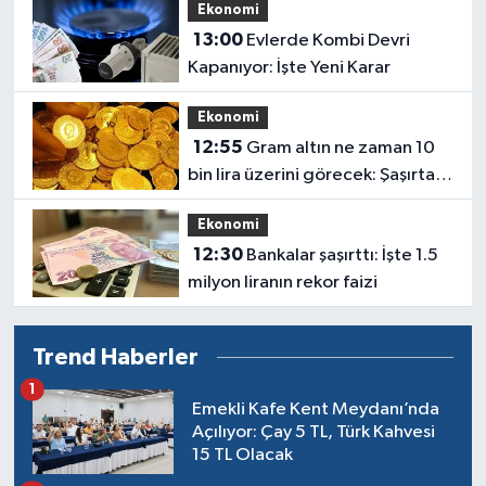
Ekonomi
13:00
Evlerde Kombi Devri
Kapanıyor: İşte Yeni Karar
Ekonomi
12:55
Gram altın ne zaman 10
bin lira üzerini görecek: Şaşırtan
açıklama geldi
Ekonomi
12:30
Bankalar şaşırttı: İşte 1.5
milyon liranın rekor faizi
Trend Haberler
1
Emekli Kafe Kent Meydanı’nda
Açılıyor: Çay 5 TL, Türk Kahvesi
15 TL Olacak