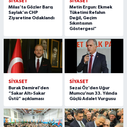
SIYASET
SIYASET
Milas’ta Gözler Barış
Metin Ergun: Ekmek
Saylak’ın CHP
Tüketimi Refahın
Ziyaretine Odaklandı
Değil, Geçim
Sıkıntısının
Göstergesi"
SIYASET
SIYASET
Burak Demirel’den
Sezai Öz’den Uğur
“Sakar Altı-Sakar
Mumcu’nun 33. Yılında
Üstü” açıklaması
Güçlü Adalet Vurgusu