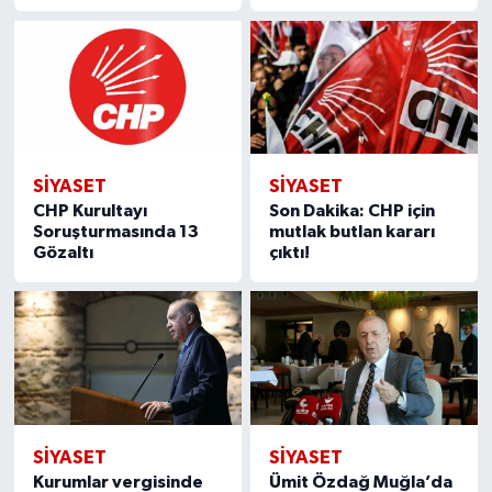
SIYASET
SIYASET
CHP Kurultayı
Son Dakika: CHP için
Soruşturmasında 13
mutlak butlan kararı
Gözaltı
çıktı!
SIYASET
SIYASET
Kurumlar vergisinde
Ümit Özdağ Muğla’da