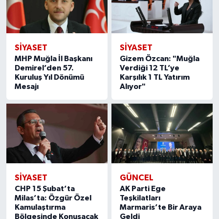
SIYASET
SIYASET
MHP Muğla İl Başkanı
Gizem Özcan: "Muğla
Demirel’den 57.
Verdiği 12 TL’ye
Kuruluş Yıl Dönümü
Karşılık 1 TL Yatırım
Mesajı
Alıyor"
SIYASET
GÜNCEL
CHP 15 Şubat’ta
AK Parti Ege
Milas’ta: Özgür Özel
Teşkilatları
Kamulaştırma
Marmaris’te Bir Araya
Bölgesinde Konuşacak
Geldi