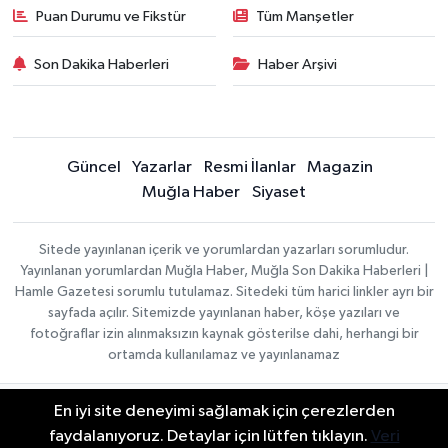
Puan Durumu ve Fikstür
Tüm Manşetler
Son Dakika Haberleri
Haber Arşivi
Güncel
Yazarlar
Resmi İlanlar
Magazin
Muğla Haber
Siyaset
Sitede yayınlanan içerik ve yorumlardan yazarları sorumludur.
Yayınlanan yorumlardan Muğla Haber, Muğla Son Dakika Haberleri |
Hamle Gazetesi sorumlu tutulamaz. Sitedeki tüm harici linkler ayrı bir
sayfada açılır. Sitemizde yayınlanan haber, köşe yazıları ve
fotoğraflar izin alınmaksızın kaynak gösterilse dahi, herhangi bir
ortamda kullanılamaz ve yayınlanamaz
En iyi site deneyimi sağlamak için çerezlerden
Gizlilik Sözleşmesi
Haber Yazılımı:
TE Bilişim
Veri Politikası
faydalanıyoruz. Detaylar için lütfen tıklayın.
Veri
| Copyright © 2026