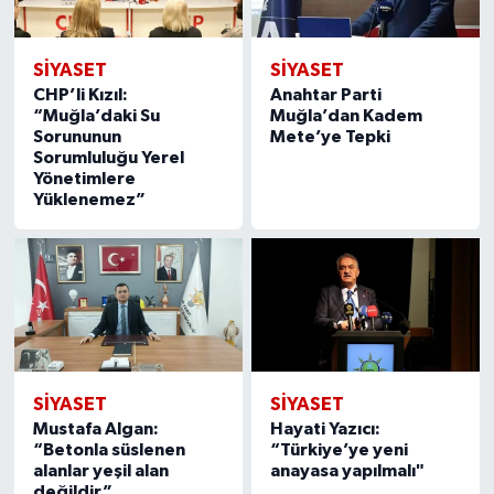
SIYASET
SIYASET
CHP’li Kızıl:
Anahtar Parti
“Muğla’daki Su
Muğla’dan Kadem
Sorununun
Mete’ye Tepki
Sorumluluğu Yerel
Yönetimlere
Yüklenemez”
SIYASET
SIYASET
Mustafa Algan:
Hayati Yazıcı:
“Betonla süslenen
“Türkiye’ye yeni
alanlar yeşil alan
anayasa yapılmalı"
değildir”