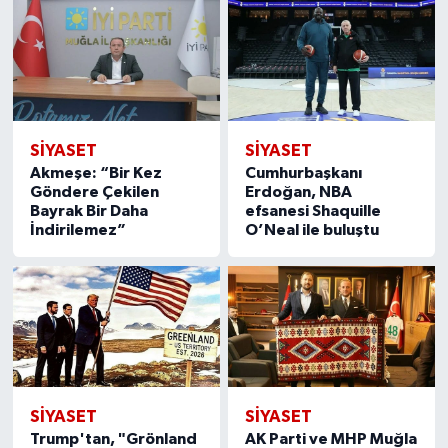
SIYASET
SIYASET
Akmeşe: “Bir Kez
Cumhurbaşkanı
Göndere Çekilen
Erdoğan, NBA
Bayrak Bir Daha
efsanesi Shaquille
İndirilemez”
O’Neal ile buluştu
SIYASET
SIYASET
Trump'tan, "Grönland
AK Parti ve MHP Muğla