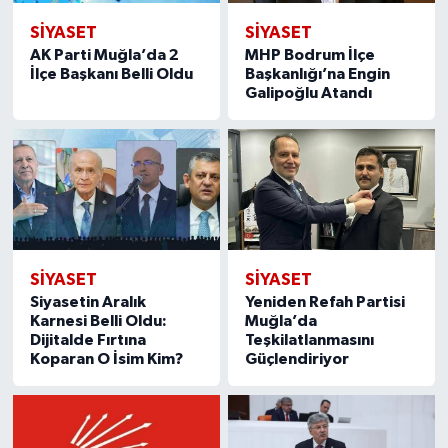
SIYASET
SIYASET
AK Parti Muğla’da 2
MHP Bodrum İlçe
İlçe Başkanı Belli Oldu
Başkanlığı’na Engin
Galipoğlu Atandı
SIYASET
SIYASET
Siyasetin Aralık
Yeniden Refah Partisi
Karnesi Belli Oldu:
Muğla’da
Dijitalde Fırtına
Teşkilatlanmasını
Koparan O İsim Kim?
Güçlendiriyor