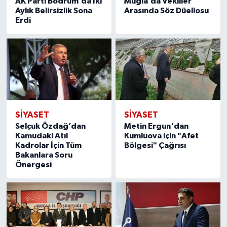
AK Parti Bodrum’da İki
Muğla’da Vekiller
Aylık Belirsizlik Sona
Arasında Söz Düellosu
Erdi
SIYASET
SIYASET
Selçuk Özdağ’dan
Metin Ergun'dan
Kamudaki Atıl
Kumluova için "Afet
Kadrolar İçin Tüm
Bölgesi" Çağrısı
Bakanlara Soru
Önergesi