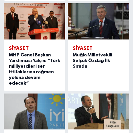
SIYASET
SIYASET
MHP Genel Başkan
Muğla Milletvekili
Yardımcısı Yalçın: “Türk
Selçuk Özdağ İlk
milliyetçileri şer
Sırada
ittifaklarına rağmen
yoluna devam
edecek”