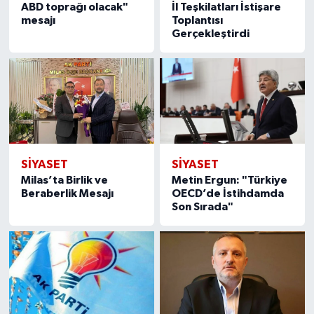
ABD toprağı olacak"
İl Teşkilatları İstişare
mesajı
Toplantısı
Gerçekleştirdi
SIYASET
SIYASET
Milas’ta Birlik ve
Metin Ergun: "Türkiye
Beraberlik Mesajı
OECD’de İstihdamda
Son Sırada"