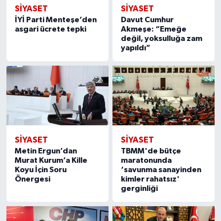
SIYASET
SIYASET
İYİ Parti Menteşe’den
Davut Cumhur
asgari ücrete tepki
Akmeşe: “Emeğe
değil, yoksulluğa zam
yapıldı”
SIYASET
SIYASET
Metin Ergun’dan
TBMM'de bütçe
Murat Kurum’a Kille
maratonunda
Koyu İçin Soru
‘savunma sanayinden
Önergesi
kimler rahatsız'
gerginliği