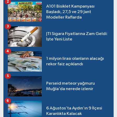
2
A101 Bisiklet Kampanyası
Başladı, 27,5 ve 29 Jant
Modeller Raflarda
3
JTI Sigara Fiyatlarına Zam Geldi:
İşte Yeni Liste
4
1 milyon lirası olanların alacağı
rekor faiz açıklandı
5
Perseid meteor yağmuru
Muğla’da nerede izlenir
6
6 Ağustos’ta Aydın’ın 9 İlçesi
Karanlıkta Kalacak