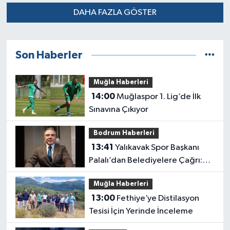
DAHA FAZLA GÖSTER
Son Haberler
Muğla Haberleri
14:00
Muğlaspor 1. Lig’de İlk
Sınavına Çıkıyor
Bodrum Haberleri
13:41
Yalıkavak Spor Başkanı
Palalı’dan Belediyelere Çağrı:
“Hukuki Engel mi, Siyasi Tercih
Muğla Haberleri
mi?”
13:00
Fethiye’ye Distilasyon
Tesisi İçin Yerinde İnceleme