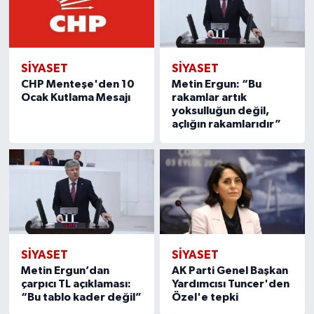
SIYASET
SIYASET
CHP Menteşe'den 10
Metin Ergun: “Bu
Ocak Kutlama Mesajı
rakamlar artık
yoksulluğun değil,
açlığın rakamlarıdır”
SIYASET
SIYASET
Metin Ergun’dan
AK Parti Genel Başkan
çarpıcı TL açıklaması:
Yardımcısı Tuncer'den
“Bu tablo kader değil”
Özel'e tepki