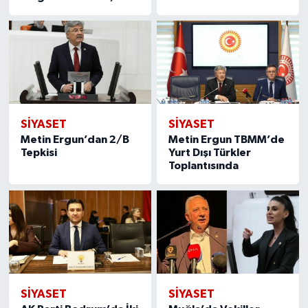
SIYASET
SIYASET
Metin Ergun’dan 2/B
Metin Ergun TBMM’de
Tepkisi
Yurt Dışı Türkler
Toplantısında
SIYASET
SIYASET