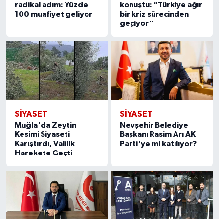
radikal adım: Yüzde
konuştu: “Türkiye ağır
100 muafiyet geliyor
bir kriz sürecinden
geçiyor”
SIYASET
SIYASET
Muğla'da Zeytin
Nevşehir Belediye
Kesimi Siyaseti
Başkanı Rasim Arı AK
Karıştırdı, Valilik
Parti'ye mi katılıyor?
Harekete Geçti