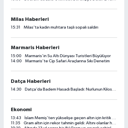
Milas Haberleri
15:31
Milas'ta kadın muhtara taşlı sopalı saldırı
Marmaris Haberleri
15:00
Marmaris’in Su Altı Dünyası Turistleri Büyülüyor
14:00
Marmaris’te Cip Safari Araçlarına Sıkı Denetim
Datça Haberleri
14:30
Datça’da Badem Hasadı Başladı: Nurlunun Kilosu 2 Bin TL
Ekonomi
13:43
İslam Memiş’ten yükselişe geçen altın için kritik yorum: Tepki mi, yeni trend mi
11:35
Gram altın için rekor tahmin geldi: Altını olanlar hangi rakamları görecek?