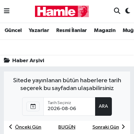
Güncel
Muğla Nöbetçi Eczaneler
Güncel
Yazarlar
Resmi İlanlar
Magazin
Muğ
Yazarlar
Muğla Hava Durumu
Resmi İlanlar
Muğla Namaz Vakitleri
Haber Arşivi
Magazin
Muğla Trafik Yoğunluk Haritası
Sitede yayınlanan bütün haberlere tarih
Muğla Haber
Süper Lig Puan Durumu ve Fikstür
seçerek bu sayfadan ulaşabilirsiniz
Siyaset
Tüm Manşetler
Tarih Seçiniz
ARA
Son Dakika Haberleri
Önceki Gün
BUGÜN
Sonraki Gün
Haber Arşivi