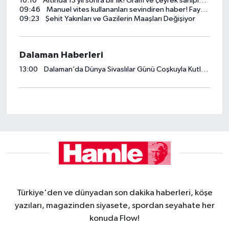
10:10
Altında 13 yıl sonra bir ilk! Gram ve çeyrek sahipleri dikkat
09:46
Manuel vites kullananları sevindiren haber! Faydası şaşırttı
09:23
Şehit Yakınları ve Gazilerin Maaşları Değişiyor
Dalaman Haberleri
13:00
Dalaman’da Dünya Sivaslılar Günü Coşkuyla Kutlandı
Türkiye'den ve dünyadan son dakika haberleri, köşe
yazıları, magazinden siyasete, spordan seyahate her
konuda Flow!