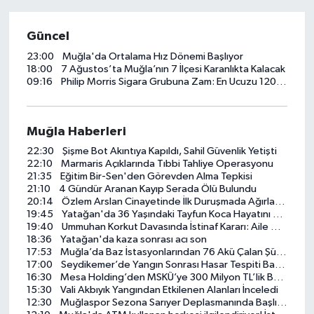
Güncel
23:00
Muğla'da Ortalama Hız Dönemi Başlıyor
18:00
7 Ağustos’ta Muğla’nın 7 İlçesi Karanlıkta Kalacak
09:16
Philip Morris Sigara Grubuna Zam: En Ucuzu 120 TL
Muğla Haberleri
22:30
Şişme Bot Akıntıya Kapıldı, Sahil Güvenlik Yetişti
22:10
Marmaris Açıklarında Tıbbi Tahliye Operasyonu
21:35
Eğitim Bir-Sen'den Görevden Alma Tepkisi
21:10
4 Gündür Aranan Kayıp Serada Ölü Bulundu
20:14
Özlem Arslan Cinayetinde İlk Duruşmada Ağırlaştırılmış Müebbet Kararı
19:45
Yatağan'da 36 Yaşındaki Tayfun Koca Hayatını Kaybetti
19:40
Ummuhan Korkut Davasında İstinaf Kararı: Aile Dosyayı Yargıtay’a Taşıdı
18:36
Yatağan'da kaza sonrası acı son
17:53
Muğla’da Baz İstasyonlarından 76 Akü Çalan Şüpheli Tutuklandı
17:00
Seydikemer’de Yangın Sonrası Hasar Tespiti Başladı
16:30
Mesa Holding’den MSKÜ’ye 300 Milyon TL’lik Bağış
15:30
Vali Akbıyık Yangından Etkilenen Alanları İnceledi
12:30
Muğlaspor Sezona Sarıyer Deplasmanında Başlıyor