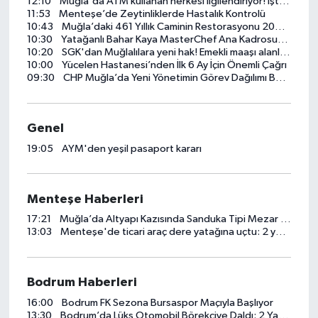
12:10
Muğla'da ATM kullanan herkesi ilgilendiriyor! İşte yeni düzen
11:53
Menteşe’de Zeytinliklerde Hastalık Kontrolü
10:43
Muğla’daki 461 Yıllık Caminin Restorasyonu 2027’ye Kaldı
10:30
Yatağanlı Bahar Kaya MasterChef Ana Kadrosunda
10:20
SGK'dan Muğlalılara yeni hak! Emekli maaşı alanlar dikkat
10:00
Yücelen Hastanesi’nden İlk 6 Ay İçin Önemli Çağrı
09:30
CHP Muğla’da Yeni Yönetimin Görev Dağılımı Belli Oldu
Genel
19:05
AYM'den yeşil pasaport kararı
Menteşe Haberleri
17:21
Muğla’da Altyapı Kazısında Sanduka Tipi Mezar Bulundu
13:03
Menteşe'de ticari araç dere yatağına uçtu: 2 yaralı
Bodrum Haberleri
16:00
Bodrum FK Sezona Bursaspor Maçıyla Başlıyor
13:30
Bodrum’da Lüks Otomobil Börekçiye Daldı: 2 Yaralı