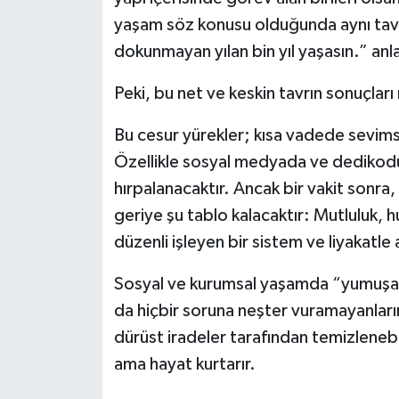
yaşam söz konusu olduğunda aynı tavr
dokunmayan yılan bin yıl yaşasın.” anlayı
Peki, bu net ve keskin tavrın sonuçları
Bu cesur yürekler; kısa vadede sevimsiz
Özellikle sosyal medyada ve dedikodu 
hırpalanacaktır. Ancak bir vakit sonr
geriye şu tablo kalacaktır: Mutluluk, h
düzenli işleyen bir sistem ve liyakatl
Sosyal ve kurumsal yaşamda “yumuşak 
da hiçbir soruna neşter vuramayanları
dürüst iradeler tarafından temizlenebi
ama hayat kurtarır.