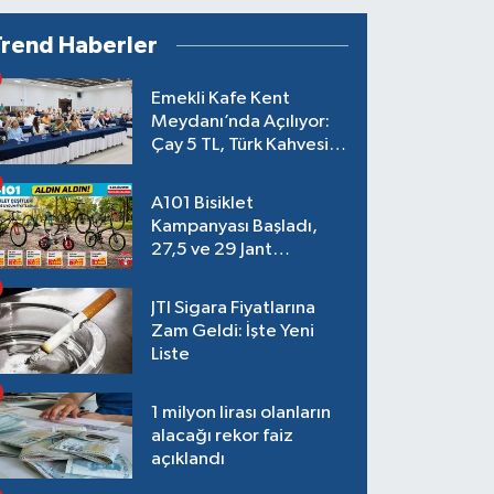
kirlilik uyarısı geldi
Trend Haberler
Emekli Kafe Kent
Meydanı’nda Açılıyor:
Çay 5 TL, Türk Kahvesi
15 TL Olacak
A101 Bisiklet
Kampanyası Başladı,
27,5 ve 29 Jant
Modeller Raflarda
JTI Sigara Fiyatlarına
Zam Geldi: İşte Yeni
Liste
1 milyon lirası olanların
alacağı rekor faiz
açıklandı