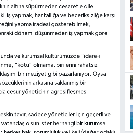
lının altına süpürmeden cesaretle dile
lı iş yapmak, hantallığa ve beceriksizliğe karşı
reğini yapma iradesi gösterebilmek,
sonraki dönemi düşünmeden iş yapmak göre
munda ve kurumsal kültürümüzde “idare-i
nme, “kötü” olmama, birilerini rahatsız
şımı bir meziyet gibi pazarlanıyor. Oysa
özcüklerinin arkasına saklanmış bir
da cesur yöneticinin agresifleşmesi
skin tavır, sadece yöneticiler için geçerli ve
ir vatandaş olsun ister herhangi bir kurumsal
un; herkes hak, sorumluluk ve ilkeli/değer odaklı