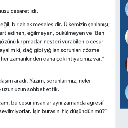
usu cesaret idi.
il, bir ahlak meselesidir. Ülkemizin şahlanışı;
ni dert edinen, eğilmeyen, bükülmeyen ve ‘Ben
gözünü kırpmadan neşteri vurabilen o cesur
ayalım ki, dağ gibi yığılan sorunları çözme
re her zamankinden daha çok ihtiyacımız var.”
daşım aradı. Yazım, sorunlarımız, neler
e uzun uzun sohbet ettik.
am, bu cesur insanlar aynı zamanda agresif
evilmiyorlar. İşin burasını hiç düşündün mü?”