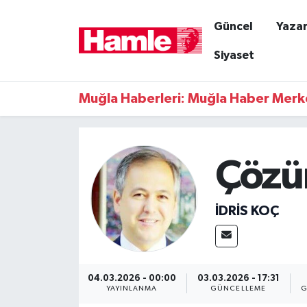
Güncel
Yazar
Güncel
Muğla Nöbetçi Eczaneler
Siyaset
Yazarlar
Muğla Hava Durumu
Muğla Haberleri: Muğla Haber Merk
Resmi İlanlar
Muğla Namaz Vakitleri
Magazin
Muğla Trafik Yoğunluk Haritası
Çözü
Muğla Haber
Süper Lig Puan Durumu ve Fikstür
İDRIS KOÇ
Siyaset
Tüm Manşetler
Son Dakika Haberleri
04.03.2026 - 00:00
03.03.2026 - 17:31
YAYINLANMA
GÜNCELLEME
G
Haber Arşivi