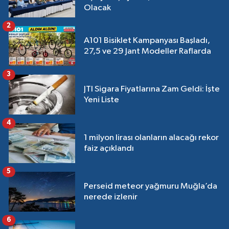
Olacak
2
A101 Bisiklet Kampanyası Başladı,
27,5 ve 29 Jant Modeller Raflarda
3
JTI Sigara Fiyatlarına Zam Geldi: İşte
Yeni Liste
4
1 milyon lirası olanların alacağı rekor
faiz açıklandı
5
Perseid meteor yağmuru Muğla’da
nerede izlenir
6