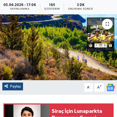
05.06.2026 - 17:06
165
3 DK
YAYINLANMA
GÖSTERIM
OKUNMA SÜRESI
Paylaş
-
+
A
A
Siraç İçin Lunaparkta