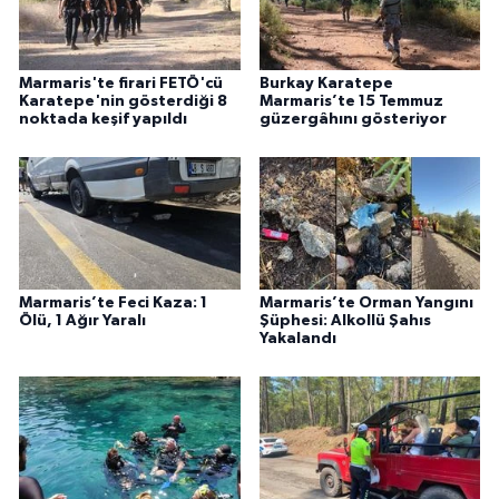
Marmaris'te firari FETÖ'cü
Burkay Karatepe
Karatepe'nin gösterdiği 8
Marmaris’te 15 Temmuz
noktada keşif yapıldı
güzergâhını gösteriyor
Marmaris’te Feci Kaza: 1
Marmaris’te Orman Yangını
Ölü, 1 Ağır Yaralı
Şüphesi: Alkollü Şahıs
Yakalandı