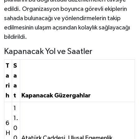
edildi. Organizasyon boyunca görevli ekiplerin
sahada bulunacağı ve yönlendirmelerin takip
edilmesinin ulaşım açısından kolaylık sağlayacağı
bildirildi.
Kapanacak Yol ve Saatler
T
S
a
a
ri
a
h
t
Kapanacak Güzergahlar
1
1.
6
0
H
0
Atatürk Caddesi, Ulusal Egemenlik