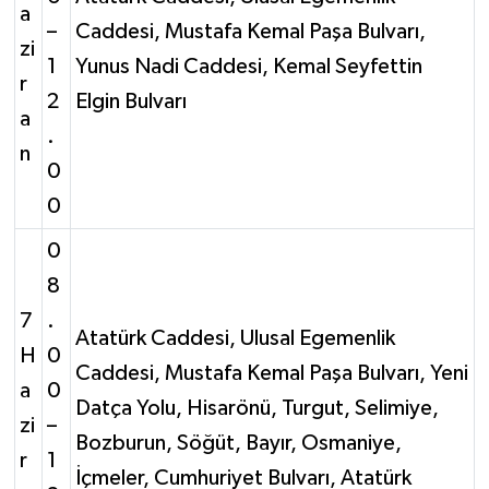
a
–
Caddesi, Mustafa Kemal Paşa Bulvarı,
zi
1
Yunus Nadi Caddesi, Kemal Seyfettin
r
2
Elgin Bulvarı
a
.
n
0
0
0
8
7
.
Atatürk Caddesi, Ulusal Egemenlik
H
0
Caddesi, Mustafa Kemal Paşa Bulvarı, Yeni
a
0
Datça Yolu, Hisarönü, Turgut, Selimiye,
zi
–
Bozburun, Söğüt, Bayır, Osmaniye,
r
1
İçmeler, Cumhuriyet Bulvarı, Atatürk