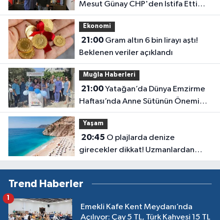
Mesut Günay CHP'den İstifa Etti
Yeni Parti'ye Katıldı
Ekonomi
21:00
Gram altın 6 bin lirayı aştı!
Beklenen veriler açıklandı
Muğla Haberleri
21:00
Yatağan’da Dünya Emzirme
Haftası’nda Anne Sütünün Önemi
Anlatıldı
Yaşam
20:45
O plajlarda denize
girecekler dikkat! Uzmanlardan
kirlilik uyarısı geldi
Trend Haberler
1
Emekli Kafe Kent Meydanı’nda
Açılıyor: Çay 5 TL, Türk Kahvesi 15 TL