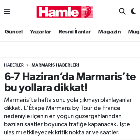
Güncel
Muğla Nöbetçi Eczaneler
Güncel
Yazarlar
Resmi İlanlar
Magazin
Muğ
Yazarlar
Muğla Hava Durumu
Resmi İlanlar
Muğla Namaz Vakitleri
HABERLER
MARMARIS HABERLERI
Magazin
Muğla Trafik Yoğunluk Haritası
6-7 Haziran’da Marmaris’te
bu yollara dikkat!
Muğla Haber
Süper Lig Puan Durumu ve Fikstür
Marmaris’te hafta sonu yola çıkmayı planlayanlar
Siyaset
Tüm Manşetler
dikkat. L’Étape Marmaris by Tour de France
nedeniyle ilçenin en yoğun güzergahlarından
Son Dakika Haberleri
bazıları saatler boyunca trafiğe kapanacak. İşte
ulaşımı etkileyecek kritik noktalar ve saatler.
Haber Arşivi