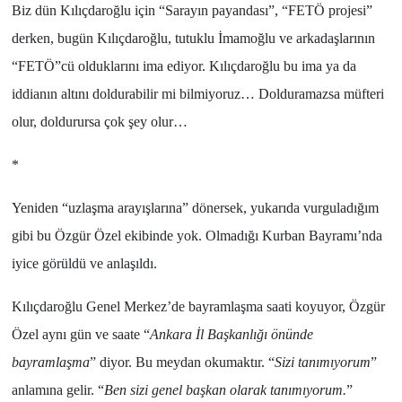
Biz dün
Kılıçdaroğlu
için “
Sarayın payandası
”, “
FETÖ projesi
”
derken, bugün
Kılıçdaroğlu
, tutuklu
İmamoğlu
ve arkadaşlarının
“FETÖ”cü
olduklarını ima ediyor. Kılıçdaroğlu bu ima ya da
iddianın altını doldurabilir mi bilmiyoruz… Dolduramazsa müfteri
olur, doldurursa çok şey olur…
*
Yeniden “
uzlaşma arayışlarına
” dönersek, yukarıda vurguladığım
gibi bu
Özgür Özel
ekibinde yok. Olmadığı
Kurban Bayramı
’nda
iyice görüldü ve anlaşıldı.
Kılıçdaroğlu Genel Merkez
’de bayramlaşma saati koyuyor,
Özgür
Özel
aynı gün ve saate “
Ankara İl Başkanlığı önünde
bayramlaşma
” diyor. Bu meydan okumaktır. “
Sizi tanımıyorum
”
anlamına gelir. “
Ben sizi genel başkan olarak tanımıyorum.
”