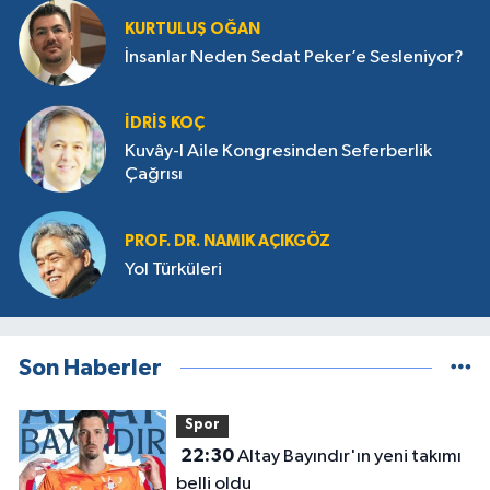
KURTULUŞ OĞAN
İnsanlar Neden Sedat Peker’e Sesleniyor?
İDRIS KOÇ
Kuvây-I Aile Kongresinden Seferberlik
Çağrısı
PROF. DR. NAMIK AÇIKGÖZ
Yol Türküleri
Son Haberler
Spor
22:30
Altay Bayındır'ın yeni takımı
belli oldu