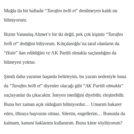
Muğla
da bir haftadır “
Tarafını belli et
” denilmeyen kaldı mı
bilmiyorum.
Bizim
Vatandaş Ahmet
’e bir iki değil, pek çok kişinin “
Tarafını
belli et
” dediğini biliyorum.
Kılıçdaroğlu
’na taraf olanların da
“
Hain
” ilan edildiğini ve
AK Partili
olmakla suçlandığını da
bilmeyen yoktur.
Şimdi daha yazımın başında belirteyim, bu yazım nedeniyle bana
da “
Tarafını belli et
” diyenler olacağı gibi “
AK Partili olmakla
”
suçlayanlar da çıkacaktır. İsteyen istediğini diyebilir, eleştirebilir.
Buna her zaman açık olduğum biliniyordur… Umarım hakaret
eden, iftiraya başvuran olmaz. Silerim, engellerim… Bununla da
kalmam, kanuni haklarımı kullanırım. Bunu kime söylüyorum?