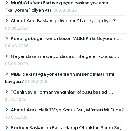
Muğla’da Yeni Partiye geçen başkan yok ama
“kalıyorum” diyen var!
06.08.2026
Ahmet Aras Başkan gidiyor mu? Nereye gidiyor?
05.08.2026
Kendi göbeğini kendi kesen MUBEP’i kutluyorum…
04.08.2026
Ne yandaşım ne de yoldaşım… Belgeler konuşur…
03.08.2026
MBB’deki kavga yönetenlerin mi sendikaların mı
kavgası?
01.08.2026
“Canlı yayın” orman yangınları kâbusu başladı…
31.07.2026
Ahmet Aras, Halk TV’ye Konuk Mu, Müşteri Mi Oldu?
30.07.2026
Bodrum Başkanına Basra Harap Olduktan Sonra Suç