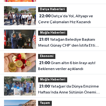
Datça Haberleri
22:00
Datça’da Yol, Altyapı ve
Çevre Çalışmaları Hız Kazandı
Muğla Haberleri
21:01
Yatağan Belediye Başkanı
Mesut Günay CHP'den İstifa Etti
Yeni Parti'ye Katıldı
Ekonomi
21:00
Gram altın 6 bin lirayı aştı!
Beklenen veriler açıklandı
Muğla Haberleri
21:00
Yatağan’da Dünya Emzirme
Haftası’nda Anne Sütünün Önemi
Anlatıldı
Yaşam