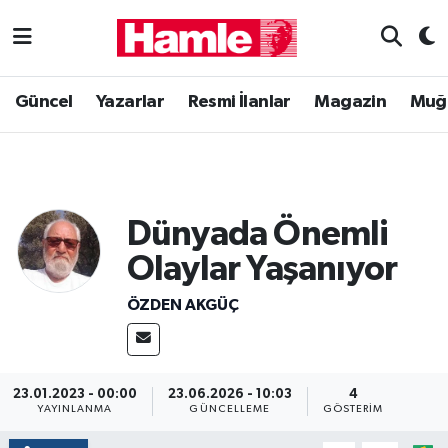
Güncel
Muğla Nöbetçi Eczaneler
Güncel
Yazarlar
Resmi İlanlar
Magazin
Muğ
Yazarlar
Muğla Hava Durumu
Resmi İlanlar
Muğla Namaz Vakitleri
Dünyada Önemli
Magazin
Muğla Trafik Yoğunluk Haritası
Olaylar Yaşanıyor
Muğla Haber
Süper Lig Puan Durumu ve Fikstür
ÖZDEN AKGÜÇ
Siyaset
Tüm Manşetler
Son Dakika Haberleri
23.01.2023 - 00:00
23.06.2026 - 10:03
4
YAYINLANMA
GÜNCELLEME
GÖSTERIM
Haber Arşivi