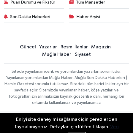
Puan Durumu ve Fikstür
Tüm Manşetler
Son Dakika Haberleri
Haber Arşivi
Güncel
Yazarlar
Resmi İlanlar
Magazin
Muğla Haber
Siyaset
Sitede yayınlanan içerik ve yorumlardan yazarları sorumludur.
Yayınlanan yorumlardan Muğla Haber, Muğla Son Dakika Haberleri |
Hamle Gazetesi sorumlu tutulamaz. Sitedeki tüm harici linkler ayrı bir
sayfada açılır. Sitemizde yayınlanan haber, köşe yazıları ve
fotoğraflar izin alınmaksızın kaynak gösterilse dahi, herhangi bir
ortamda kullanılamaz ve yayınlanamaz
En iyi site deneyimi sağlamak için çerezlerden
Gizlilik Sözleşmesi
Haber Yazılımı:
TE Bilişim
Veri Politikası
faydalanıyoruz. Detaylar için lütfen tıklayın.
Veri
| Copyright © 2026
Yayın İlkeleri