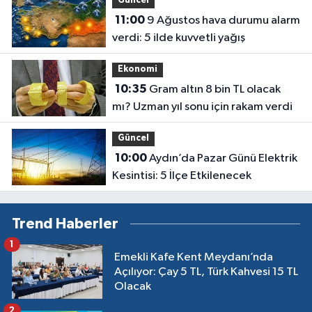
Güncel
11:00
9 Ağustos hava durumu alarm
verdi: 5 ilde kuvvetli yağış
Ekonomi
10:35
Gram altın 8 bin TL olacak
mı? Uzman yıl sonu için rakam verdi
Güncel
10:00
Aydın’da Pazar Günü Elektrik
Kesintisi: 5 İlçe Etkilenecek
Trend Haberler
1
Emekli Kafe Kent Meydanı’nda
Açılıyor: Çay 5 TL, Türk Kahvesi 15 TL
Olacak
2