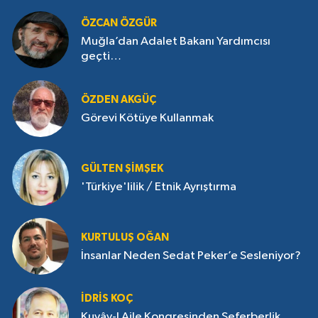
ÖZCAN ÖZGÜR
Muğla’dan Adalet Bakanı Yardımcısı
geçti…
ÖZDEN AKGÜÇ
Görevi Kötüye Kullanmak
GÜLTEN ŞIMŞEK
'Türkiye'lilik / Etnik Ayrıştırma
KURTULUŞ OĞAN
İnsanlar Neden Sedat Peker’e Sesleniyor?
İDRIS KOÇ
Kuvây-I Aile Kongresinden Seferberlik