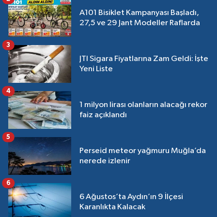
A101 Bisiklet Kampanyası Başladı,
27,5 ve 29 Jant Modeller Raflarda
3
JTI Sigara Fiyatlarına Zam Geldi: İşte
Yeni Liste
4
1 milyon lirası olanların alacağı rekor
faiz açıklandı
5
Perseid meteor yağmuru Muğla’da
nerede izlenir
6
6 Ağustos’ta Aydın’ın 9 İlçesi
Karanlıkta Kalacak