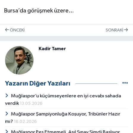
Bursa’da görüşmek üzere…
ÖNCEKI
SONRAKI
Kadir Tamer
Yazarın Diğer Yazıları
Muğlaspor’u küçümseyenlere en iyi cevabı sahada
verdik
13.05.2026
Muğlaspor Şampiyonluğa Koşuyor, Tribünler Hazır
mı?
18.02.2026
Muğlaspor Pes Etmemeli, Asıl Sınav Şimdi Başlıyor…