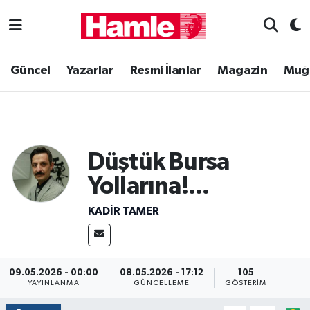
Güncel
Muğla Nöbetçi Eczaneler
Güncel
Yazarlar
Resmi İlanlar
Magazin
Muğ
Yazarlar
Muğla Hava Durumu
Resmi İlanlar
Muğla Namaz Vakitleri
Düştük Bursa
Magazin
Muğla Trafik Yoğunluk Haritası
Yollarına!...
Muğla Haber
Süper Lig Puan Durumu ve Fikstür
KADIR TAMER
Siyaset
Tüm Manşetler
Son Dakika Haberleri
09.05.2026 - 00:00
08.05.2026 - 17:12
105
YAYINLANMA
GÜNCELLEME
GÖSTERIM
Haber Arşivi