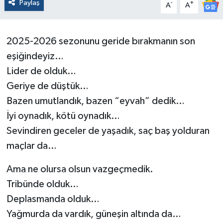
Paylaş
-
+
A
A
2025-2026 sezonunu geride bırakmanın son
eşiğindeyiz…
Lider de olduk…
Geriye de düştük…
Bazen umutlandık, bazen “eyvah” dedik…
İyi oynadık, kötü oynadık…
Sevindiren geceler de yaşadık, saç baş yolduran
maçlar da…
Ama ne olursa olsun vazgeçmedik.
Tribünde olduk…
Deplasmanda olduk…
Yağmurda da vardık, güneşin altında da…