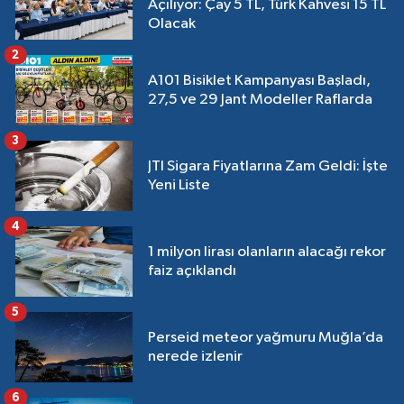
Açılıyor: Çay 5 TL, Türk Kahvesi 15 TL
Olacak
2
A101 Bisiklet Kampanyası Başladı,
27,5 ve 29 Jant Modeller Raflarda
3
JTI Sigara Fiyatlarına Zam Geldi: İşte
Yeni Liste
4
1 milyon lirası olanların alacağı rekor
faiz açıklandı
5
Perseid meteor yağmuru Muğla’da
nerede izlenir
6