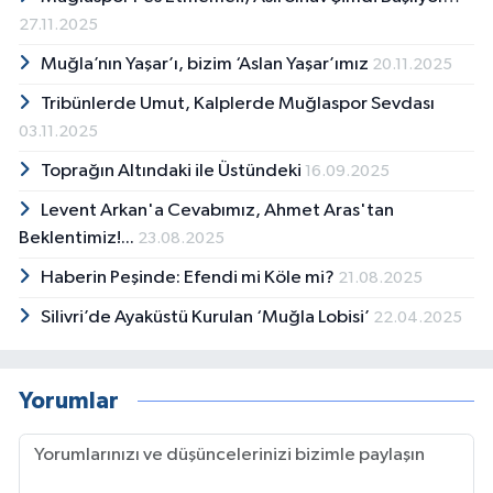
27.11.2025
Muğla’nın Yaşar’ı, bizim ‘Aslan Yaşar’ımız
20.11.2025
Tribünlerde Umut, Kalplerde Muğlaspor Sevdası
03.11.2025
Toprağın Altındaki ile Üstündeki
16.09.2025
Levent Arkan'a Cevabımız, Ahmet Aras'tan
Beklentimiz!...
23.08.2025
Haberin Peşinde: Efendi mi Köle mi?
21.08.2025
Silivri’de Ayaküstü Kurulan ‘Muğla Lobisi’
22.04.2025
Yorumlar