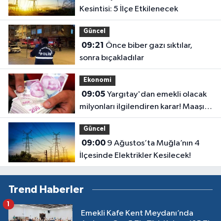
Kesintisi: 5 İlçe Etkilenecek
Güncel
09:21
Önce biber gazı sıktılar,
sonra bıçakladılar
Ekonomi
09:05
Yargıtay'dan emekli olacak
milyonları ilgilendiren karar! Maaşı
gecikenler dikkat
Güncel
09:00
9 Ağustos’ta Muğla’nın 4
İlçesinde Elektrikler Kesilecek!
Trend Haberler
1
Emekli Kafe Kent Meydanı’nda