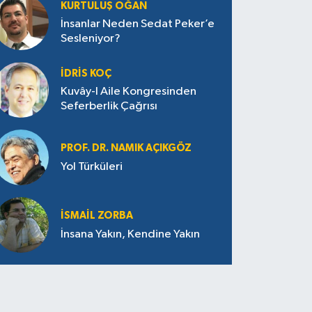
KURTULUŞ OĞAN
İnsanlar Neden Sedat Peker’e
Sesleniyor?
İDRIS KOÇ
Kuvây-I Aile Kongresinden
Seferberlik Çağrısı
PROF. DR. NAMIK AÇIKGÖZ
Yol Türküleri
İSMAIL ZORBA
İnsana Yakın, Kendine Yakın