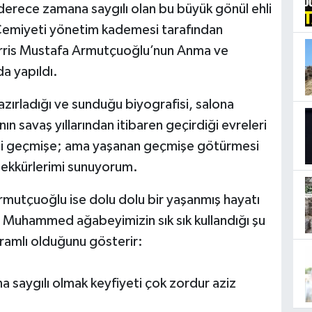
erece zamana saygılı olan bu büyük gönül ehli
 Cemiyeti yönetim kademesi tarafından
rris Mustafa Armutçuoğlu’nun Anma ve
da yapıldı.
azırladığı ve sunduğu biyografisi, salona
ın savaş yıllarından itibaren geçirdiği evreleri
kesi geçmişe; ama yaşanan geçmişe götürmesi
şekkürlerimi sunuyorum.
utçuoğlu ise dolu dolu bir yaşanmış hayatı
lan Muhammed ağabeyimizin sık sık kullandığı şu
gramlı olduğunu gösterir:
a saygılı olmak keyfiyeti çok zordur aziz