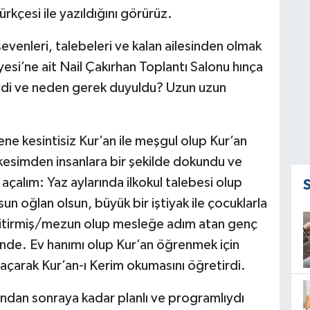
rkçesi ile yazıldığını görürüz.
enleri, talebeleri ve kalan ailesinden olmak
yesi’ne ait Nail Çakırhan Toplantı Salonu hınça
eydi ve neden gerek duyuldu? Uzun uzun
sene kesintisiz Kur’an ile meşgul olup Kur’an
 kesimden insanlara bir şekilde dokundu ve
çalım: Yaz aylarında ilkokul talebesi olup
un oğlan olsun, büyük bir iştiyak ile çocuklarla
bitirmiş/mezun olup mesleğe adım atan genç
ünde. Ev hanımı olup Kur’an öğrenmek için
 açarak Kur’an-ı Kerim okumasını öğretirdi.
dan sonraya kadar planlı ve programlıydı