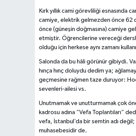
Kırk yıllık cami görevliliği esnasında
camiye, elektrik gelmezden önce 62 da
önce (güneşin doğmasına) camiye geli
etmiştir. Öğrencilerine vereceği dersle
olduğu için herkese aynı zamanı kullan
Salonda da bu hâli görünür gibiydi. Va
hınça hınç doluydu dedim ya; ağlamay
geçmesine rağmen taze duruyor: Hoc
sevenleri-ailesi vs.
Unutmamak ve unutturmamak çok önem
kadrosu adına “Vefa Toplantıları” ded
vefa, İstanbul’da bir semtin adı değil
muhasebesidir de.