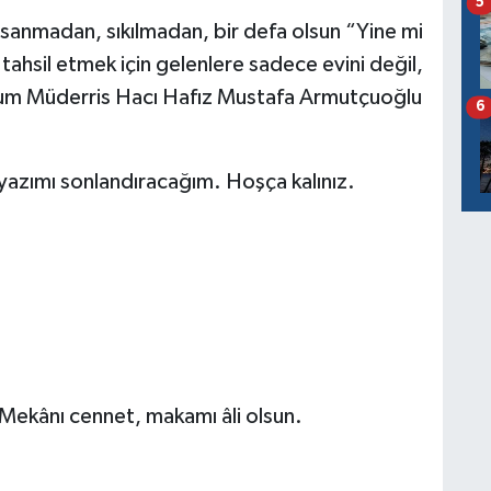
5
 usanmadan, sıkılmadan, bir defa olsun “Yine mi
ahsil etmek için gelenlere sadece evini değil,
um Müderris Hacı Hafız Mustafa Armutçuoğlu
6
yazımı sonlandıracağım. Hoşça kalınız.
ekânı cennet, makamı âli olsun.