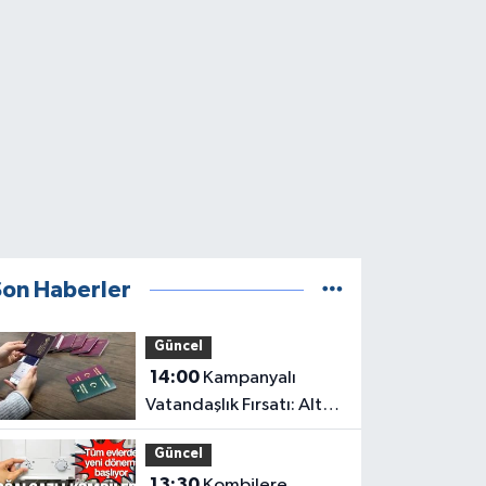
Son Haberler
Güncel
14:00
Kampanyalı
Vatandaşlık Fırsatı: Altın
Pasaport Hangi Ülkede,
Güncel
Ücreti Ne Kadar?
13:30
Kombilere