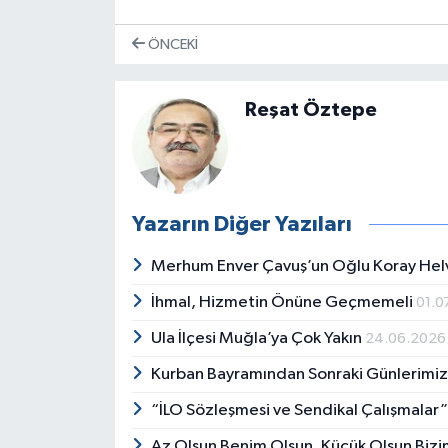
ÖNCEKI
Reşat Öztepe
Yazarın Diğer Yazıları
Merhum Enver Çavuş’un Oğlu Koray Hel
İhmal, Hizmetin Önüne Geçmemeli
01.0
Ula İlçesi Muğla’ya Çok Yakın
24.06.2026
Kurban Bayramından Sonraki Günlerimi
“İLO Sözleşmesi ve Sendikal Çalışmalar
Az Olsun Benim Olsun, Küçük Olsun Biz