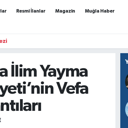
lar
Resmi İlanlar
Magazin
Muğla Haber
ezi
a İlim Yayma
eti’nin Vefa
ntıları
E