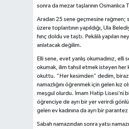
sonra da mezar taşlarının Osmanlıca Tü
Aradan 25 sene geçmesine rağmen; sev
üzere toplantının yapıldığı, Ula Beledi
hınç doldu ve taştı. Pekâlâ yapılan n
anlatacak değilim.
Elli sene, evet yanlış okumadınız, elli 
okumak, ilim tahsil etmek isteyen her
okuttu. “Her kesimden” dedim, biraz a
namazlığını öğrenmek için gelen kız ols
meşgul olurdu. İmam Hatip Lisesi’ni 
öğrenciye de ayrı bir yer verirdi gönl
gelen ev kadınına da ayrı bir parantez
Sabah namazından sonra yatsı namazın