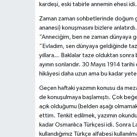
kardeşi, eski tabirle annemin ehesi id
Zaman zaman sohbetlerinde doğum gü
ananesi) konuşmasını bizlere anlatırd
“Anneciğim, ben ne zaman dünyaya geldi
“Evladım, sen dünyaya geldiğinde taze
yıllara… Baklalar taze olduktan sonra 
ayının sonlarıdır. 30 Mayıs 1914 tari
hikâyesi daha uzun ama bu kadar yete
Geçen haftaki yazımın konusu da meza
de konuşulmaya başlamıştı. Çok beğen
açık olduğumu (belden aşağı olmamak
ettim. Tenkit edilmek, yazımın okunduğ
kadar Osmanlıca Türkçesi idi. Sonra Lat
kullandığımız Türkçe alfabesi kullanı