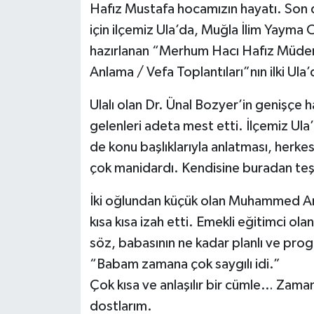
Hafız Mustafa hocamızın hayatı. Son d
için ilçemiz Ula’da, Muğla İlim Yayma
hazırlanan “Merhum Hacı Hafız Müde
Anlama / Vefa Toplantıları”nın ilki Ula’
Ulalı olan Dr. Ünal Bozyer’in genişçe h
gelenleri adeta mest etti. İlçemiz Ula’n
de konu başlıklarıyla anlatması, her
çok manidardı. Kendisine buradan te
İki oğlundan küçük olan Muhammed Arm
kısa kısa izah etti. Emekli eğitimci o
söz, babasının ne kadar planlı ve pro
“Babam zamana çok saygılı idi.”
Çok kısa ve anlaşılır bir cümle… Zaman
dostlarım.