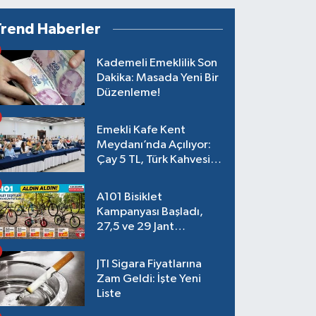
Günü Pompaya Dev Zam
Trend Haberler
Geliyor!
Kademeli Emeklilik Son
Dakika: Masada Yeni Bir
Düzenleme!
Emekli Kafe Kent
Meydanı’nda Açılıyor:
Çay 5 TL, Türk Kahvesi
15 TL Olacak
A101 Bisiklet
Kampanyası Başladı,
27,5 ve 29 Jant
Modeller Raflarda
JTI Sigara Fiyatlarına
Zam Geldi: İşte Yeni
Liste