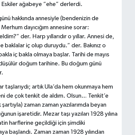
i. Eskiler ağabeye “ehe” derlerdi.
nü hakkında annesiyle (bendenizin de
ı. Merhum dayıcığım annesine sorar:
m?” der. Harp yıllarıdır o yıllar. Annesi de,
 baklalar iç olup duruydu.” der. Bakınız o
bakla iç bakla olmaya başlar. Tarihi de mayıs
hi düşülür doğum tarihine. Bu doğum günü
r.
r taşlarıydı; artık Ula’da hem okunmaya hem
i de çok tenkit de aldım. Olsun… Tenkit’e
 şartıyla) zaman zaman yazılarımda beyan
unun işaretidir. Mezar taşı yazıları 1928 yılına
in harflerine geçildiği için şimdiki
lmaya başlandı. Zaman zaman 1928 yılından