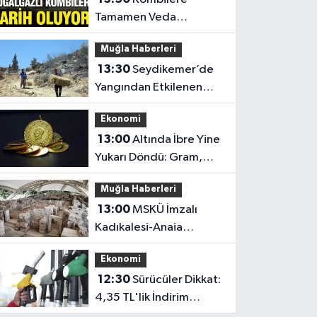
Tamamen Veda
Ediyoruz! İşte Binalarda
Muğla Haberleri
Başlayacak Yeni Isınma
13:30
Seydikemer’de
Dönemi
Yangından Etkilenen
Üreticilere Büyükşehir
Ekonomi
Desteği
13:00
Altında İbre Yine
Yukarı Döndü: Gram,
Çeyrek ve Ata Altın Kaç
Muğla Haberleri
Lira Oldu?
13:00
MSKÜ İmzalı
Kadıkalesi-Anaia
UNESCO Geçici
Ekonomi
Listesi’ne Girdi
12:30
Sürücüler Dikkat:
4,35 TL'lik İndirim
ÖTV'ye Gitti, Cumartesi