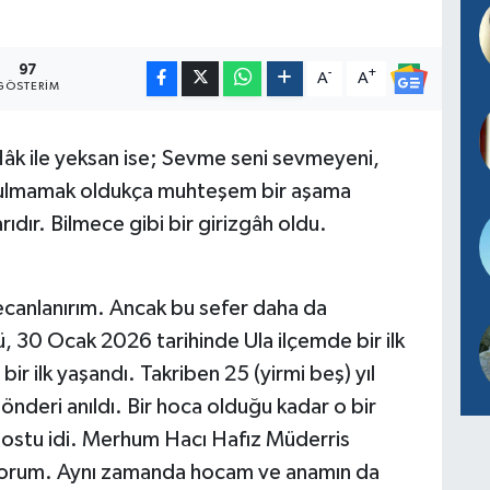
97
-
+
A
A
GÖSTERIM
Hâk ile yeksan ise; Sevme seni sevmeyeni,
utulmamak oldukça muhteşem bir aşama
ıdır. Bilmece gibi bir girizgâh oldu.
canlanırım. Ancak bu sefer daha da
 30 Ocak 2026 tarihinde Ula ilçemde bir ilk
ir ilk yaşandı. Takriben 25 (yirmi beş) yıl
nderi anıldı. Bir hoca olduğu kadar o bir
 dostu idi. Merhum Hacı Hafız Müderris
orum. Aynı zamanda hocam ve anamın da