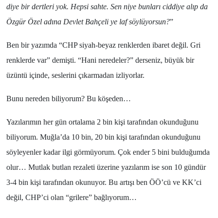
diye bir dertleri yok. Hepsi sahte. Sen niye bunları ciddiye alıp da
Özgür Özel adına Devlet Bahçeli ye laf söylüyorsun?
”
Ben bir yazımda “
CHP siyah-beyaz renklerden ibaret değil. Gri
renklerde var
” demişti. “
Hani neredeler?
” derseniz, büyük bir
üzüntü içinde, seslerini çıkarmadan izliyorlar.
Bunu nereden biliyorum? Bu köşeden…
Yazılarımın her gün ortalama
2 bin kişi
tarafından okunduğunu
biliyorum.
Muğla
’da
10 bin
,
20 bin
kişi tarafından okunduğunu
söyleyenler kadar ilgi görmüyorum. Çok ender
5 bini
bulduğumda
olur… Mutlak butlan rezaleti üzerine yazılarım ise son
10
gündür
3-4 bin
kişi tarafından okunuyor.
Bu artışı ben ÖÖ’cü ve KK’ci
değil, CHP’ci olan “grilere” bağlıyorum…