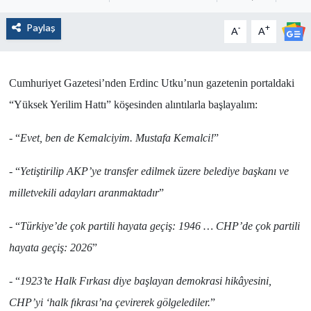
Paylaş
-
+
A
A
Cumhuriyet Gazetesi
’nden
Erdinc Utku
’nun gazetenin portaldaki
“
Yüksek Yerilim Hattı
” köşesinden alıntılarla başlayalım:
-
“
Evet, ben de Kemalciyim. Mustafa Kemalci!
”
-
“
Yetiştirilip AKP’ye transfer edilmek üzere belediye başkanı ve
milletvekili adayları aranmaktadır
”
-
“
Türkiye’de çok partili hayata geçiş: 1946 … CHP’de çok partili
hayata geçiş: 2026
”
-
“
1923’te Halk Fırkası diye başlayan demokrasi hikâyesini,
CHP’yi ‘halk fıkrası’na çevirerek gölgelediler.
”