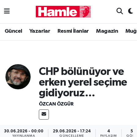
Güncel
Muğla Nöbetçi Eczaneler
Güncel
Yazarlar
Resmi İlanlar
Magazin
Muğ
Yazarlar
Muğla Hava Durumu
Resmi İlanlar
Muğla Namaz Vakitleri
CHP bölünüyor ve
Magazin
Muğla Trafik Yoğunluk Haritası
erken yerel seçime
Muğla Haber
Süper Lig Puan Durumu ve Fikstür
gidiyoruz…
Siyaset
Tüm Manşetler
ÖZCAN ÖZGÜR
Son Dakika Haberleri
30.06.2026 - 00:00
29.06.2026 - 17:24
4
52
Haber Arşivi
YAYINLANMA
GÜNCELLEME
PAYLAŞIM
GÖST