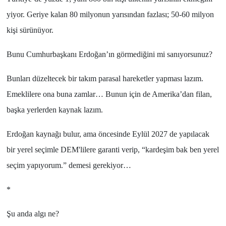
yiyor. Geriye kalan
80 milyonun
yarısından fazlası;
50-60 milyon
kişi sürünüyor.
Bunu
Cumhurbaşkanı Erdoğan
’ın görmediğini mi sanıyorsunuz?
Bunları düzeltecek bir takım parasal hareketler yapması lazım.
Emeklilere ona buna zamlar… Bunun için de
Amerika
’dan filan,
başka yerlerden kaynak lazım.
Erdoğan
kaynağı bulur, ama öncesinde
Eylül 2027
de yapılacak
bir yerel seçimle
DEM'lilere
garanti verip, “
kardeşim bak ben yerel
seçim yapıyorum.
” demesi gerekiyor…
*
Şu anda algı ne?