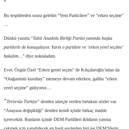
*
Bu tespitlerden sonra gelelim “
Yeni Particilere
” ve “
erken seçime
”
…
Dünkü yazımı “
Tabii Anadolu Birliği Partisi yanında başka
partilerle de konuşuluyor. Yarın o partilere ve ‘erken yerel seçime’
bakalım…
” diye noktaladım.
Evet,
Özgür Özel
“
Erken genel seçim
” ile
Kılıçdaroğlu
’ndan da
“
Olağanüstü kurultay
” istemeye devam ederken, galiba “
erken
yerel seçime
” gidiyoruz…
“
Terörsüz Türkiye
” denilen süreçte verilen birtakım sözler var.
“
Anayasa değişikliği
” denilen kendi içinde birkaç madde
içerecektir. Bunların içinde
DEM Partilileri
iktidarın yanına
çekmek için yapabilecek en basit şeylerden biri ise
DEM’lilerin