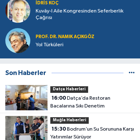
İDRIS KOÇ
Kuvây-I Aile Kongresinden Seferberlik
Çağrısı
PROF. DR. NAMIK AÇIKGÖZ
Yol Türküleri
Son Haberler
Datça Haberleri
16:00
Datça’da Restoran
Bacalarına Sıkı Denetim
Muğla Haberleri
15:30
Bodrum’un Su Sorununa Karşı
Yatırımlar Sürüyor