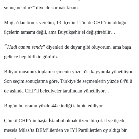
sonuç ne olur?
” diye de sormak lazım.
Muğla
’dan örnek verelim;
13 ilçenin 11’in de CHP’nin olduğu
ilçelerin tamamı değil, ama Büyükşehir el değiştirebilir…
“
Hadi canım sende
” diyenleri de duyar gibi oluyorum, ama başa
gelince hep birlikte görürüz…
Biliyor musunuz toplam seçmenin
yüze 55
'i kayyumla yönetiliyor.
Son seçim sonuçlarına göre,
Türkiye
'de seçmenlerin
yüzde 84
'ü ü
de aslında
CHP’li belediyeler
tarafından yönetiliyor…
Bugün bu oranın
yüzde 44
'e indiği tahmin ediliyor.
Çünkü
CHP
’nin başta
İstanbul
olmak üzere birçok il ve ilçede,
mesela
Milas
’ta
DEM’lilerde
n ve
İYİ Partililerden
oy aldığı bir