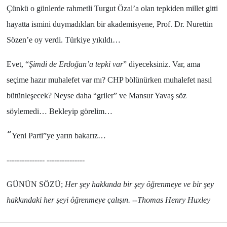
Çünkü o günlerde rahmetli
Turgut Özal
’a olan tepkiden millet gitti
hayatta ismini duymadıkları bir akademisyene,
Prof. Dr. Nurettin
Sözen
’e oy verdi.
Türkiye
yıkıldı…
Evet, “
Şimdi de Erdoğan’a tepki var
” diyeceksiniz. Var, ama
seçime hazır muhalefet var mı?
CHP
bölünürken muhalefet nasıl
bütünleşecek? Neyse daha “
griler
” ve
Mansur Yavaş
söz
söylemedi… Bekleyip görelim…
“
Yeni Parti
”ye yarın bakarız…
--------------- ---------------
GÜNÜN SÖZÜ;
Her şey hakkında bir şey öğrenmeye ve bir şey
hakkındaki her şeyi öğrenmeye çalışın.
--Thomas Henry Huxley