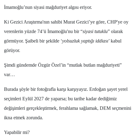
İmamoğlu
’nun siyasi mağduriyet algısı eriyor.
Ki
Gezici Araştırma'
nın sahibi
Murat Gezici
’ye göre,
CHP
'ye oy
verenlerin
yüzde 74
’ü
İmamoğlu
'nu bir “
siyasi tutuklu
” olarak
görmüyor. Şaibeli bir şekilde ‘
yolsuzluk yaptığı iddiası
’ kabul
görüyor.
Şimdi gündemde Özgür Özel’in “mutlak butlan mağduriyeti”
var…
Burada şöyle bir fotoğrafla karşı karşıyayız.
Erdoğan
şayet yerel
seçimleri
Eylül 2027
de yaparsa; bu tarihe kadar dediğimiz
değişimleri gerçekleştirmek, ferahlama sağlamak,
DEM seçmenini
ikna etmek zorunda.
Yapabilir mi?