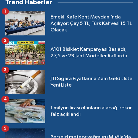
Trend Haberler
1
Emekli Kafe Kent Meydanı’nda
Açılıyor: Çay 5 TL, Türk Kahvesi 15 TL
Olacak
2
A101 Bisiklet Kampanyası Başladı,
27,5 ve 29 Jant Modeller Raflarda
3
JTI Sigara Fiyatlarına Zam Geldi: İşte
Yeni Liste
4
1 milyon lirası olanların alacağı rekor
faiz açıklandı
5
Perseid meteor yağmuru Muğla’da