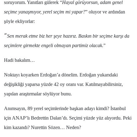
soruyorum. Yanıtları gülerek “
Hayal görüyorsun, adam genel
seçime yanaşmıyor, yerel seçim mi yapar?
” oluyor ve ardından
şöyle ekliyorlar:
“
Sen merak etme biz her şeye hazırız. Baskın bir seçime karşı da
seçimlere girmekte engeli olmayan partimiz olacak.
”
Hadi bakalım…
Noktayı koyarken
Erdoğan
’a dönelim.
Erdoğan
yukarıdaki
değişikliği yaparsa
yüzde 42
oy oranı var. Katılmayabilirsiniz,
yapılan araştırmalar söylüyor bunu.
Anımsayın,
89 yerel seçimlerinde
başkan adayı kimdi?
İstanbul
için
ANAP’lı Bedrettin Dalan
’dı. Seçimi yüzde yüz alıyordu. Peki
kim kazandı?
Nurettin Sözen
… Neden?