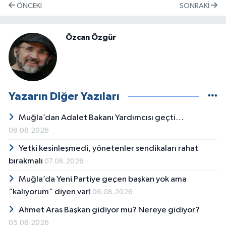
ÖNCEKI
SONRAKI
Özcan Özgür
Yazarın Diğer Yazıları
Muğla’dan Adalet Bakanı Yardımcısı geçti…
08.08.2026
Yetki kesinleşmedi, yönetenler sendikaları rahat
bırakmalı
07.08.2026
Muğla’da Yeni Partiye geçen başkan yok ama
“kalıyorum” diyen var!
06.08.2026
Ahmet Aras Başkan gidiyor mu? Nereye gidiyor?
05.08.2026