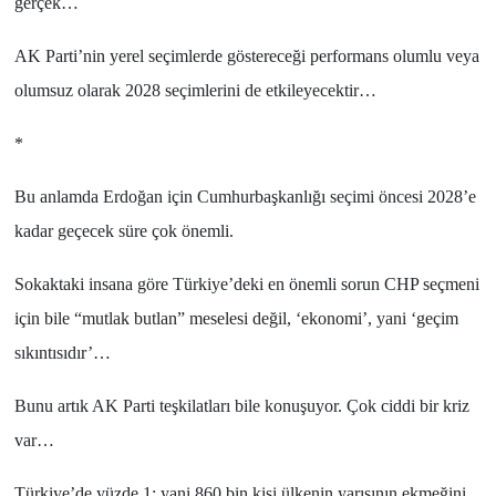
gerçek…
AK Parti
’nin yerel seçimlerde göstereceği performans olumlu veya
olumsuz olarak
2028
seçimlerini de etkileyecektir…
*
Bu anlamda
Erdoğan
için
Cumhurbaşkanlığı
seçimi öncesi
2028
’e
kadar geçecek süre çok önemli.
Sokaktaki insana göre
Türkiye
’deki en önemli sorun
CHP
seçmeni
için bile “
mutlak butlan
” meselesi değil, ‘
ekonomi
’, yani ‘
geçim
sıkıntısıdır
’…
Bunu artık AK Parti teşkilatları bile konuşuyor. Çok ciddi bir kriz
var…
Türkiye
’de
yüzde 1
; yani
860 bin
kişi ülkenin yarısının ekmeğini