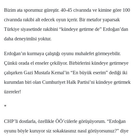
Bizim ata sporumuz güreştir.
40-45
civarında ve kimine göre
100
civarında rakibi alt edecek oyun içerir. Bir metafor yaparsak
Türkiye
siyasetinde rakibini “
kündeye getirme de
”
Erdoğan
’dan
daha deneyimlisi yoktur.
Erdoğan
’ın kurmaya çalıştığı oyunu muhalefet görmeyebilir.
Çünkü orada el enseler çekiliyor. Birbirlerini kündeye getirmeye
çalışırken
Gazi Mustafa Kemal
’in “
En büyük eserim
” dediği iki
kurumdan biri olan
Cumhuriyet Halk Partisi
’ni kündeye getirmek
üzereler!
*
CHP’li
dostlarla, özellikle
ÖÖ’cülerle
görüşüyorum. “
Erdoğan
oyunu böyle kuruyor siz sokaktasınız nasıl görüyorsunuz?
” diye