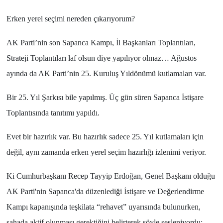
Erken yerel seçimi nereden çıkarıyorum?
AK Parti
’nin son
Sapanca Kampı
,
İl Başkanları Toplantıları
,
Strateji Toplantıları
laf olsun diye yapılıyor olmaz…
Ağustos
ayında da
AK Parti
’nin
25. Kuruluş Yıldönümü
kutlamaları var.
Bir
25. Yıl Şarkısı
bile yapılmış. Üç gün süren
Sapanca İstişare
Toplantısında
tanıtımı yapıldı.
Evet bir hazırlık var. Bu hazırlık sadece
25. Yıl kutlamaları
için
değil, aynı zamanda erken yerel seçim hazırlığı izlenimi veriyor.
Ki
Cumhurbaşkanı Recep Tayyip Erdoğan
,
Genel Başkanı
olduğu
AK Parti
'nin
Sapanca
'da düzenlediği
İstişare ve Değerlendirme
Kampı
kapanışında teşkilata “
rehavet
” uyarısında bulunurken,
sahada aktif olunması gerektiğini belirterek şöyle sesleniyordu: