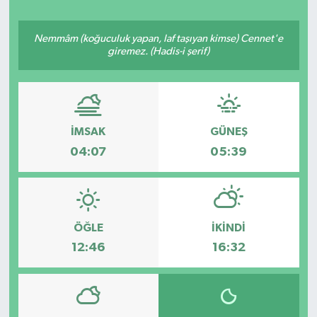
Nemmâm (koğuculuk yapan, laf taşıyan kimse) Cennet'e
giremez. (Hadis-i şerif)
İMSAK
GÜNEŞ
04:07
05:39
ÖĞLE
İKINDI
12:46
16:32