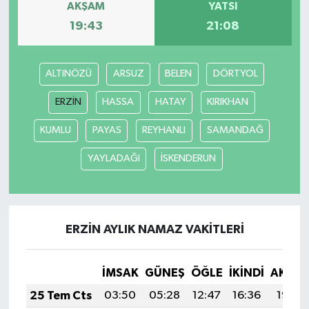
AKŞAM
YATSI
19:43
21:08
ALTINÖZÜ
ARSUZ
BELEN
DÖRTYOL
ERZİN
HASSA
HATAY
KIRIKHAN
KUMLU
PAYAS
REYHANLI
SAMANDAĞ
YAYLADAĞI
İSKENDERUN
ERZİN AYLIK NAMAZ VAKITLERI
İMSAK
GÜNEŞ
ÖĞLE
İKINDI
AKŞA
25 Tem Cts
03:50
05:28
12:47
16:36
19:56