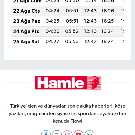
21 Ağu Cum
04:23
05:50
12:44
16:26
19:27
22 Ağu Cts
04:24
05:51
12:43
16:26
19:26
23 Ağu Paz
04:25
05:51
12:43
16:25
19:25
24 Ağu Pts
04:26
05:52
12:43
16:24
19:23
25 Ağu Sal
04:27
05:53
12:42
16:24
19:22
Türkiye'den ve dünyadan son dakika haberleri, köşe
yazıları, magazinden siyasete, spordan seyahate her
konuda Flow!