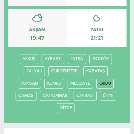
AKŞAM
YATSI
19:47
21:21
AKKUŞ
AYBASTI
FATSA
GÖLKÖY
GÜLYALI
GÜRGENTEPE
KABATAŞ
KORGAN
KUMRU
MESUDİYE
ORDU
ÇAMAŞ
ÇATALPINAR
ÇAYBAŞI
ÜNYE
İKİZCE