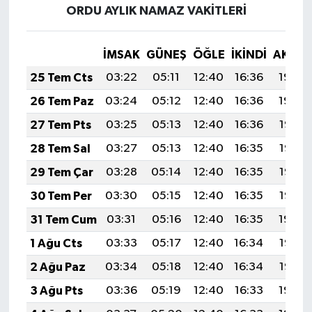
ORDU AYLIK NAMAZ VAKITLERI
İMSAK
GÜNEŞ
ÖĞLE
İKINDI
AKŞA
25 Tem Cts
03:22
05:11
12:40
16:36
19:59
26 Tem Paz
03:24
05:12
12:40
16:36
19:59
27 Tem Pts
03:25
05:13
12:40
16:36
19:58
28 Tem Sal
03:27
05:13
12:40
16:35
19:57
29 Tem Çar
03:28
05:14
12:40
16:35
19:56
30 Tem Per
03:30
05:15
12:40
16:35
19:55
31 Tem Cum
03:31
05:16
12:40
16:35
19:54
1 Ağu Cts
03:33
05:17
12:40
16:34
19:53
2 Ağu Paz
03:34
05:18
12:40
16:34
19:52
3 Ağu Pts
03:36
05:19
12:40
16:33
19:50