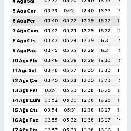
4 Ağu Sal
03:37
05:20
12:40
16:33
19:49
5 Ağu Çar
03:39
05:21
12:40
16:33
19:48
6 Ağu Per
03:40
05:22
12:39
16:32
19:47
7 Ağu Cum
03:42
05:23
12:39
16:32
19:46
8 Ağu Cts
03:43
05:24
12:39
16:31
19:44
9 Ağu Paz
03:45
05:25
12:39
16:31
19:43
10 Ağu Pts
03:46
05:26
12:39
16:30
19:42
11 Ağu Sal
03:48
05:27
12:39
16:30
19:41
12 Ağu Çar
03:49
05:28
12:39
16:29
19:39
13 Ağu Per
03:51
05:29
12:38
16:28
19:38
14 Ağu Cum
03:52
05:30
12:38
16:28
19:37
15 Ağu Cts
03:54
05:31
12:38
16:27
19:35
16 Ağu Paz
03:55
05:32
12:38
16:27
19:34
17 Ağu Pts
03:57
05:33
12:38
16:26
19:32