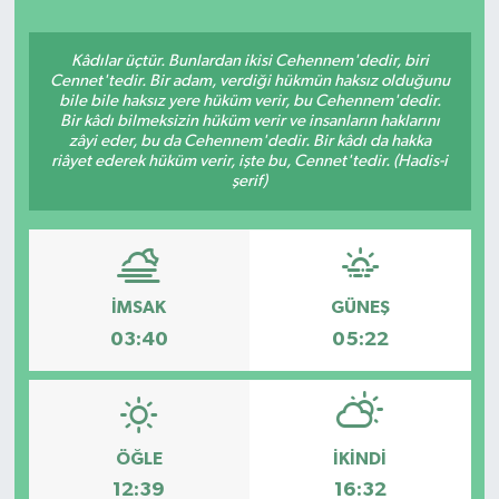
Kâdılar üçtür. Bunlardan ikisi Cehennem'dedir, biri
Cennet'tedir. Bir adam, verdiği hükmün haksız olduğunu
bile bile haksız yere hüküm verir, bu Cehennem'dedir.
Bir kâdı bilmeksizin hüküm verir ve insanların haklarını
zâyi eder, bu da Cehennem'dedir. Bir kâdı da hakka
riâyet ederek hüküm verir, işte bu, Cennet'tedir. (Hadis-i
şerif)
İMSAK
GÜNEŞ
03:40
05:22
ÖĞLE
İKINDI
12:39
16:32