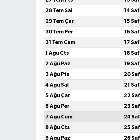
28 Tem Sal
14 Sa
29 Tem Çar
15 Sa
30 Tem Per
16 Sa
31 Tem Cum
17 Sa
1 Ağu Cts
18 Sa
2 Ağu Paz
19 Sa
3 Ağu Pts
20 Saf
4 Ağu Sal
21 Sa
5 Ağu Çar
22 Saf
6 Ağu Per
23 Saf
7 Ağu Cum
24 Saf
8 Ağu Cts
25 Saf
9 Ağu Paz
26 Saf