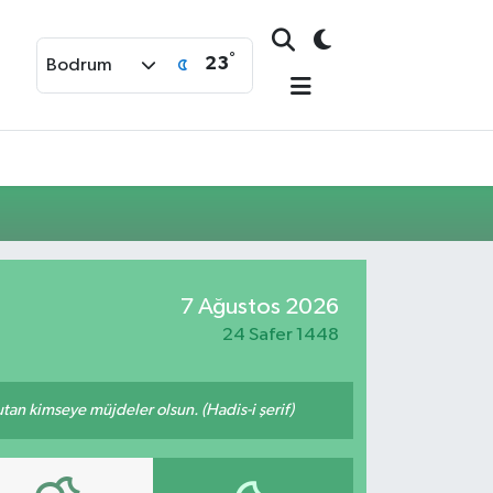
°
23
Bodrum
7 Ağustos 2026
24 Safer 1448
tutan kimseye müjdeler olsun. (Hadis-i şerif)