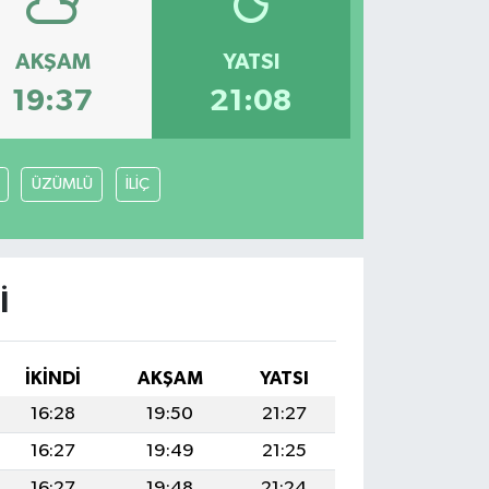
AKŞAM
YATSI
19:37
21:08
ÜZÜMLÜ
İLİÇ
I
İKINDI
AKŞAM
YATSI
16:28
19:50
21:27
16:27
19:49
21:25
16:27
19:48
21:24