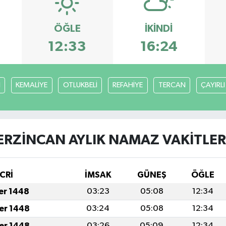
ÖĞLE
İKINDI
12:33
16:24
H
KEMALİYE
OTLUKBELİ
REFAHİYE
TERCAN
ÇAYIRLI
ERZİNCAN AYLIK NAMAZ VAKITLER
CRİ
İMSAK
GÜNEŞ
ÖĞLE
fer 1448
03:23
05:08
12:34
fer 1448
03:24
05:08
12:34
fer 1448
03:26
05:09
12:34