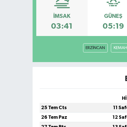
İMSAK
GÜNEŞ
03:41
05:19
ERZİNCAN
KEMA
Hİ
25 Tem Cts
11 Sa
26 Tem Paz
12 Sa
27 Tem Pts
13 Sa