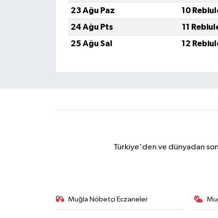
23 Ağu Paz
10 Rebiu
24 Ağu Pts
11 Rebiu
25 Ağu Sal
12 Rebiu
Türkiye'den ve dünyadan son 
Muğla Nöbetçi Eczaneler
Mu