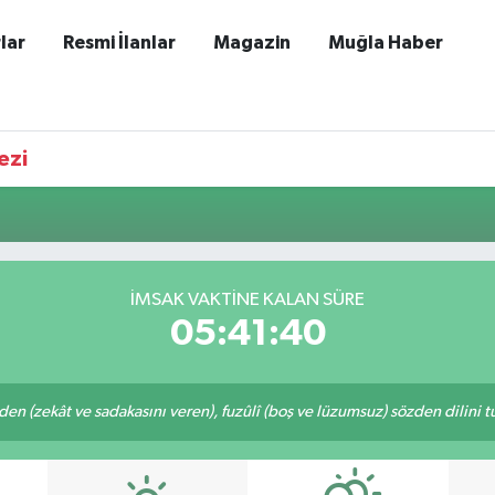
lar
Resmi İlanlar
Magazin
Muğla Haber
ezi
İMSAK VAKTINE KALAN SÜRE
05:41:40
eden (zekât ve sadakasını veren), fuzûlî (boş ve lüzumsuz) sözden dilini 