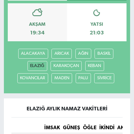
AKŞAM
YATSI
19:34
21:03
ALACAKAYA
ARICAK
AĞIN
BASKİL
ELAZIĞ
KARAKOÇAN
KEBAN
KOVANCILAR
MADEN
PALU
SİVRİCE
ELAZIĞ AYLIK NAMAZ VAKITLERI
İMSAK
GÜNEŞ
ÖĞLE
İKINDI
AKŞA