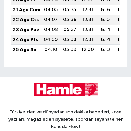
21 Ağu Cum
04:05
05:35
12:31
16:16
19:18
22 Ağu Cts
04:07
05:36
12:31
16:15
19:16
23 Ağu Paz
04:08
05:37
12:31
16:14
19:15
24 Ağu Pts
04:09
05:38
12:31
16:14
19:13
25 Ağu Sal
04:10
05:39
12:30
16:13
19:12
Türkiye'den ve dünyadan son dakika haberleri, köşe
yazıları, magazinden siyasete, spordan seyahate her
konuda Flow!