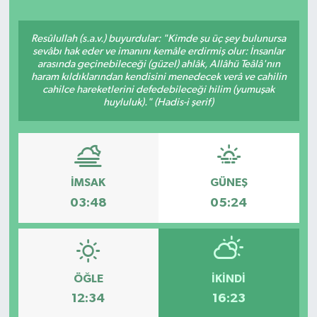
Resûlullah (s.a.v.) buyurdular: "Kimde şu üç şey bulunursa
sevâbı hak eder ve imanını kemâle erdirmiş olur: İnsanlar
arasında geçinebileceği (güzel) ahlâk, Allâhü Teâlâ'nın
haram kıldıklarından kendisini menedecek verâ ve cahilin
cahilce hareketlerini defedebileceği hilim (yumuşak
huyluluk)." (Hadis-i şerif)
İMSAK
GÜNEŞ
03:48
05:24
ÖĞLE
İKINDI
12:34
16:23