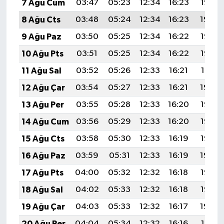
7 Ağu Cum
03:47
05:23
12:34
16:23
19:35
8 Ağu Cts
03:48
05:24
12:34
16:23
19:34
9 Ağu Paz
03:50
05:25
12:34
16:22
19:33
10 Ağu Pts
03:51
05:25
12:34
16:22
19:32
11 Ağu Sal
03:52
05:26
12:33
16:21
19:31
12 Ağu Çar
03:54
05:27
12:33
16:21
19:29
13 Ağu Per
03:55
05:28
12:33
16:20
19:28
14 Ağu Cum
03:56
05:29
12:33
16:20
19:27
15 Ağu Cts
03:58
05:30
12:33
16:19
19:26
16 Ağu Paz
03:59
05:31
12:33
16:19
19:24
17 Ağu Pts
04:00
05:32
12:32
16:18
19:23
18 Ağu Sal
04:02
05:33
12:32
16:18
19:22
19 Ağu Çar
04:03
05:33
12:32
16:17
19:20
20 Ağu Per
04:04
05:34
12:32
16:16
19:19