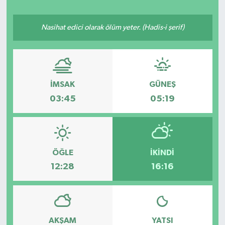
Nasihat edici olarak ölüm yeter. (Hadis-i şerif)
İMSAK
GÜNEŞ
03:45
05:19
ÖĞLE
İKINDI
12:28
16:16
AKŞAM
YATSI