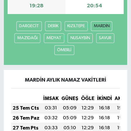
19:28
20:54
DARGECİT
DERİK
KIZILTEPE
MARDİN
MAZIDAĞI
MİDYAT
NUSAYBİN
SAVUR
ÖMERLİ
MARDİN AYLIK NAMAZ VAKITLERI
İMSAK
GÜNEŞ
ÖĞLE
İKINDI
AKŞA
25 Tem Cts
03:31
05:09
12:29
16:18
19:39
26 Tem Paz
03:32
05:09
12:29
16:18
19:38
27 Tem Pts
03:33
05:10
12:29
16:18
19:37