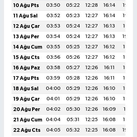
10 Ağu Pts
03:50
05:22
12:28
16:14
19:23
11 Ağu Sal
03:52
05:23
12:27
16:14
19:22
12 Ağu Çar
03:53
05:24
12:27
16:13
19:21
13 Ağu Per
03:54
05:24
12:27
16:13
19:20
14 Ağu Cum
03:55
05:25
12:27
16:12
19:18
15 Ağu Cts
03:56
05:26
12:27
16:12
19:17
16 Ağu Paz
03:58
05:27
12:26
16:11
19:16
17 Ağu Pts
03:59
05:28
12:26
16:11
19:15
18 Ağu Sal
04:00
05:29
12:26
16:10
19:13
19 Ağu Çar
04:01
05:29
12:26
16:10
19:12
20 Ağu Per
04:02
05:30
12:26
16:09
19:11
21 Ağu Cum
04:04
05:31
12:25
16:08
19:10
22 Ağu Cts
04:05
05:32
12:25
16:08
19:08