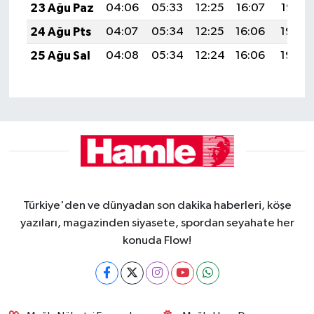
23 Ağu Paz
04:06
05:33
12:25
16:07
19:07
24 Ağu Pts
04:07
05:34
12:25
16:06
19:06
25 Ağu Sal
04:08
05:34
12:24
16:06
19:04
Türkiye'den ve dünyadan son dakika haberleri, köşe
yazıları, magazinden siyasete, spordan seyahate her
konuda Flow!