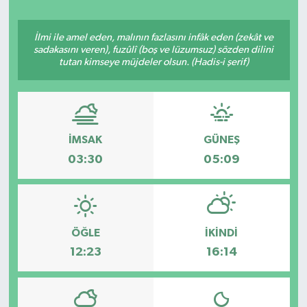
İlmi ile amel eden, malının fazlasını infâk eden (zekât ve
sadakasını veren), fuzûlî (boş ve lüzumsuz) sözden dilini
tutan kimseye müjdeler olsun. (Hadis-i şerif)
İMSAK
GÜNEŞ
03:30
05:09
ÖĞLE
İKINDI
12:23
16:14