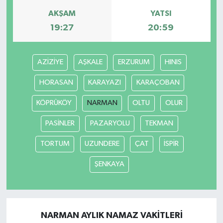
AKŞAM
YATSI
19:27
20:59
AZİZİYE
AŞKALE
ERZURUM
HINIS
HORASAN
KARAYAZI
KARAÇOBAN
KÖPRÜKÖY
NARMAN
OLTU
OLUR
PASİNLER
PAZARYOLU
TEKMAN
TORTUM
UZUNDERE
ÇAT
İSPİR
ŞENKAYA
NARMAN AYLIK NAMAZ VAKITLERI