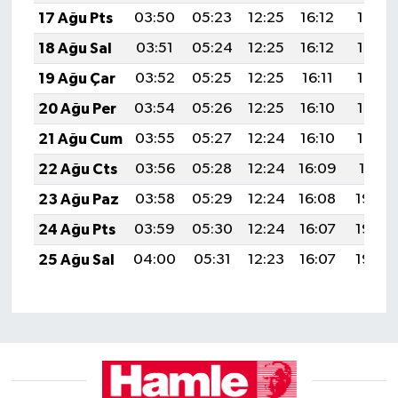
17 Ağu Pts
03:50
05:23
12:25
16:12
19:18
18 Ağu Sal
03:51
05:24
12:25
16:12
19:16
19 Ağu Çar
03:52
05:25
12:25
16:11
19:15
20 Ağu Per
03:54
05:26
12:25
16:10
19:13
21 Ağu Cum
03:55
05:27
12:24
16:10
19:12
22 Ağu Cts
03:56
05:28
12:24
16:09
19:11
23 Ağu Paz
03:58
05:29
12:24
16:08
19:09
24 Ağu Pts
03:59
05:30
12:24
16:07
19:08
25 Ağu Sal
04:00
05:31
12:23
16:07
19:06