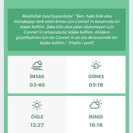
Resûlullah (sav) buyurdular: "Ben, haklı bile olsa
münakaşayı terk eden kimse için Cennet'in kenarında bir
köşke kefilim. Şaka bile olsa yalan söylemeyen için
Cennet'in ortasında bir köşke kefilim. Ahlâkını
güzelleştiren için de Cennet'in en üst derecesinde bir
köşke kefilim." (Hadis-i şerif)
İMSAK
GÜNEŞ
03:40
05:16
ÖĞLE
İKINDI
12:27
16:16