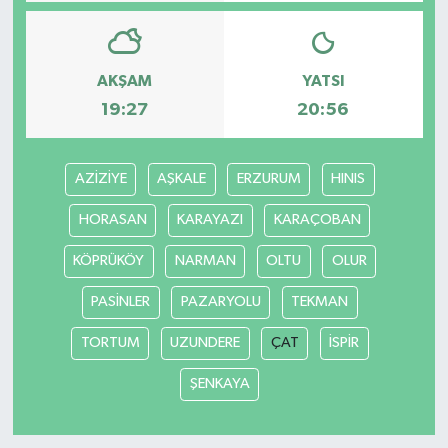
AKŞAM
YATSI
19:27
20:56
AZİZİYE
AŞKALE
ERZURUM
HINIS
HORASAN
KARAYAZI
KARAÇOBAN
KÖPRÜKÖY
NARMAN
OLTU
OLUR
PASİNLER
PAZARYOLU
TEKMAN
TORTUM
UZUNDERE
ÇAT
İSPİR
ŞENKAYA