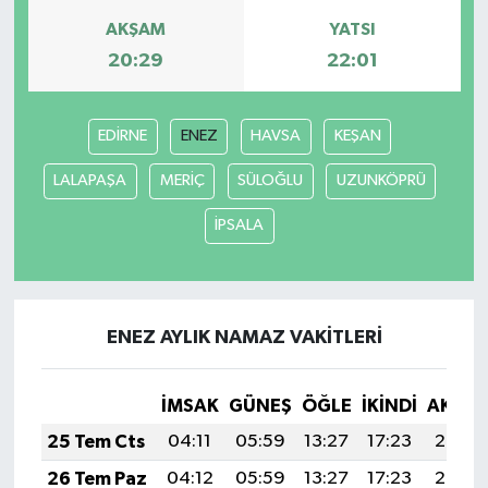
AKŞAM
YATSI
20:29
22:01
EDİRNE
ENEZ
HAVSA
KEŞAN
LALAPAŞA
MERİÇ
SÜLOĞLU
UZUNKÖPRÜ
İPSALA
ENEZ AYLIK NAMAZ VAKITLERI
İMSAK
GÜNEŞ
ÖĞLE
İKINDI
AKŞA
25 Tem Cts
04:11
05:59
13:27
17:23
20:46
26 Tem Paz
04:12
05:59
13:27
17:23
20:45