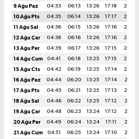
9 Ağu Paz
04:33
06:13
13:26
17:18
20:30
10 Ağu Pts
04:35
06:14
13:26
17:17
20:29
11 Ağu Sal
04:36
06:15
13:26
17:16
20:27
12 Ağu Çar
04:38
06:16
13:26
17:16
20:26
13 Ağu Per
04:39
06:17
13:26
17:15
20:25
14 Ağu Cum
04:41
06:18
13:25
17:15
20:23
15 Ağu Cts
04:42
06:19
13:25
17:14
20:22
16 Ağu Paz
04:44
06:20
13:25
17:14
20:21
17 Ağu Pts
04:45
06:21
13:25
17:13
20:19
18 Ağu Sal
04:46
06:22
13:25
17:12
20:18
19 Ağu Çar
04:48
06:23
13:24
17:12
20:16
20 Ağu Per
04:49
06:24
13:24
17:11
20:15
21 Ağu Cum
04:51
06:25
13:24
17:10
20:13