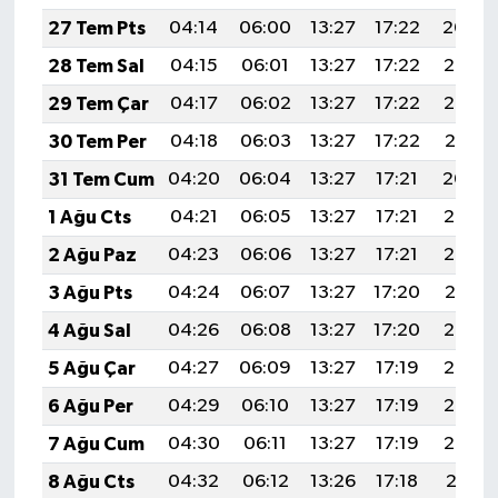
27 Tem Pts
04:14
06:00
13:27
17:22
20:44
28 Tem Sal
04:15
06:01
13:27
17:22
20:43
29 Tem Çar
04:17
06:02
13:27
17:22
20:42
30 Tem Per
04:18
06:03
13:27
17:22
20:41
31 Tem Cum
04:20
06:04
13:27
17:21
20:40
1 Ağu Cts
04:21
06:05
13:27
17:21
20:39
2 Ağu Paz
04:23
06:06
13:27
17:21
20:38
3 Ağu Pts
04:24
06:07
13:27
17:20
20:37
4 Ağu Sal
04:26
06:08
13:27
17:20
20:36
5 Ağu Çar
04:27
06:09
13:27
17:19
20:35
6 Ağu Per
04:29
06:10
13:27
17:19
20:33
7 Ağu Cum
04:30
06:11
13:27
17:19
20:32
8 Ağu Cts
04:32
06:12
13:26
17:18
20:31