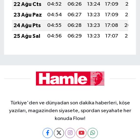
22 Ağu Cts
04:52
06:26
13:24
17:09
20:12
23 Ağu Paz
04:54
06:27
13:23
17:09
20:10
24 Ağu Pts
04:55
06:28
13:23
17:08
20:09
25 Ağu Sal
04:56
06:29
13:23
17:07
20:07
Türkiye'den ve dünyadan son dakika haberleri, köşe
yazıları, magazinden siyasete, spordan seyahate her
konuda Flow!