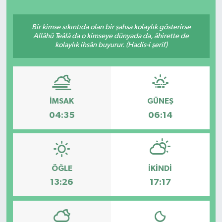
Bir kimse sıkıntıda olan bir şahsa kolaylık gösterirse
Allâhü Teâlâ da o kimseye dünyada da, âhirette de
kolaylık ihsân buyurur. (Hadis-i şerif)
İMSAK
GÜNEŞ
04:35
06:14
ÖĞLE
İKINDI
13:26
17:17