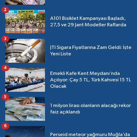
2
A101 Bisiklet Kampanyası Başladı,
27,5 ve 29 Jant Modeller Raflarda
3
JTI Sigara Fiyatlarına Zam Geldi: İşte
Yeni Liste
4
Emekli Kafe Kent Meydanı’nda
Açılıyor: Çay 5 TL, Türk Kahvesi 15 TL
Olacak
5
1 milyon lirası olanların alacağı rekor
faiz açıklandı
6
Perseid meteor yağmuru Muğla’da