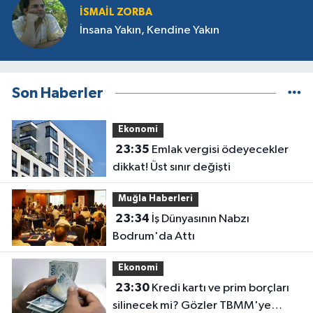
İSMAIL ZORBA
İnsana Yakın, Kendine Yakın
Son Haberler
Ekonomi
23:35
Emlak vergisi ödeyecekler
dikkat! Üst sınır değişti
Muğla Haberleri
23:34
İş Dünyasının Nabzı
Bodrum'da Attı
Ekonomi
23:30
Kredi kartı ve prim borçları
silinecek mi? Gözler TBMM'ye