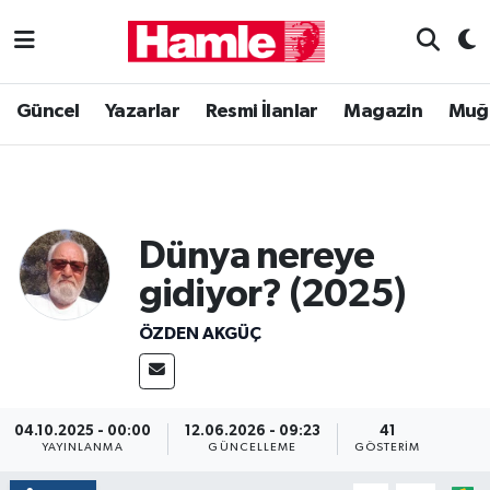
Güncel
Muğla Nöbetçi Eczaneler
Güncel
Yazarlar
Resmi İlanlar
Magazin
Muğ
Yazarlar
Muğla Hava Durumu
Resmi İlanlar
Muğla Namaz Vakitleri
Dünya nereye
Magazin
Muğla Trafik Yoğunluk Haritası
gidiyor? (2025)
Muğla Haber
Süper Lig Puan Durumu ve Fikstür
ÖZDEN AKGÜÇ
Siyaset
Tüm Manşetler
Son Dakika Haberleri
04.10.2025 - 00:00
12.06.2026 - 09:23
41
YAYINLANMA
GÜNCELLEME
GÖSTERIM
Haber Arşivi