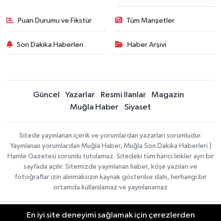
Puan Durumu ve Fikstür
Tüm Manşetler
Son Dakika Haberleri
Haber Arşivi
Güncel
Yazarlar
Resmi İlanlar
Magazin
Muğla Haber
Siyaset
Sitede yayınlanan içerik ve yorumlardan yazarları sorumludur.
Yayınlanan yorumlardan Muğla Haber, Muğla Son Dakika Haberleri |
Hamle Gazetesi sorumlu tutulamaz. Sitedeki tüm harici linkler ayrı bir
sayfada açılır. Sitemizde yayınlanan haber, köşe yazıları ve
fotoğraflar izin alınmaksızın kaynak gösterilse dahi, herhangi bir
ortamda kullanılamaz ve yayınlanamaz
En iyi site deneyimi sağlamak için çerezlerden
Gizlilik Sözleşmesi