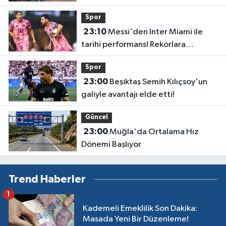
çevrildi
Spor
23:10
Messi'den Inter Miami ile
tarihi performans! Rekorlara
doymuyor
Spor
23:00
Beşiktaş Semih Kılıçsoy'un
galiyle avantajı elde etti!
Güncel
23:00
Muğla'da Ortalama Hız
Dönemi Başlıyor
Trend Haberler
1
Kademeli Emeklilik Son Dakika:
Masada Yeni Bir Düzenleme!