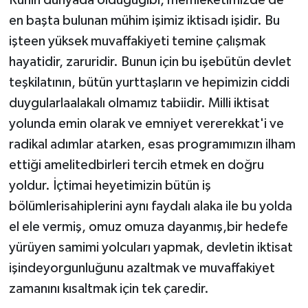
Ruhin dünyada olduğugibi, memleketimizde de
en başta bulunan mühim işimiz iktisadı işidir. Bu
işteen yüksek muvaffakiyeti temine çalışmak
hayatidir, zaruridir. Bunun için bu işebütün devlet
teşkilatının, bütün yurttaşların ve hepimizin ciddi
duygularlaalakalı olmamız tabiidir. Milli iktisat
yolunda emin olarak ve emniyet vererekkat'i ve
radikal adımlar atarken, esas programımızın ilham
ettiği amelitedbirleri tercih etmek en doğru
yoldur. İçtimai heyetimizin bütün iş
bölümlerisahipleri­ni aynı faydalı alaka ile bu yolda
el ele vermiş, omuz omuza da­yanmış,bir hedefe
yürüyen samimi yolcuları yapmak, devletin iktisat
işindeyorgunluğunu azaltmak ve muvaffakiyet
zamanını kısaltmak için tek çaredir.