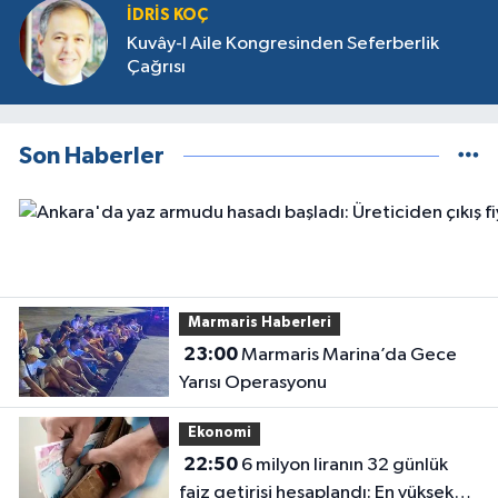
İDRIS KOÇ
Kuvây-I Aile Kongresinden Seferberlik
Çağrısı
Son Haberler
Marmaris Haberleri
23:00
Marmaris Marina’da Gece
Yarısı Operasyonu
Ekonomi
22:50
6 milyon liranın 32 günlük
faiz getirisi hesaplandı: En yüksek