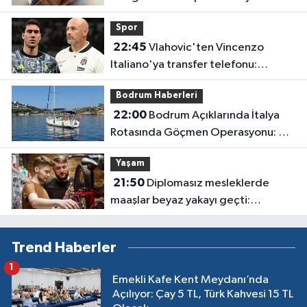
oran en çok kazancı vermiyor
Spor
22:45
Vlahovic'ten Vincenzo
Italiano'ya transfer telefonu:
Kararını bir iki gün içinde verecek
Bodrum Haberleri
22:00
Bodrum Açıklarında İtalya
Rotasında Göçmen Operasyonu: 50
Kişi Yakalandı
Yaşam
21:50
Diplomasız mesleklerde
maaşlar beyaz yakayı geçti:
Sanayide 150 bin liraya usta
bulunamıyor
Trend Haberler
1
Emekli Kafe Kent Meydanı’nda
Açılıyor: Çay 5 TL, Türk Kahvesi 15 TL