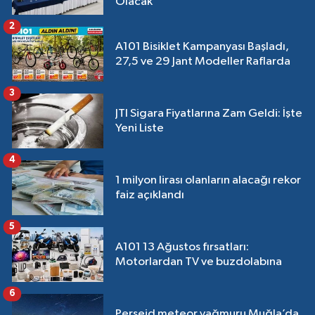
Olacak
2
A101 Bisiklet Kampanyası Başladı,
27,5 ve 29 Jant Modeller Raflarda
3
JTI Sigara Fiyatlarına Zam Geldi: İşte
Yeni Liste
4
1 milyon lirası olanların alacağı rekor
faiz açıklandı
5
A101 13 Ağustos fırsatları:
Motorlardan TV ve buzdolabına
6
Perseid meteor yağmuru Muğla’da