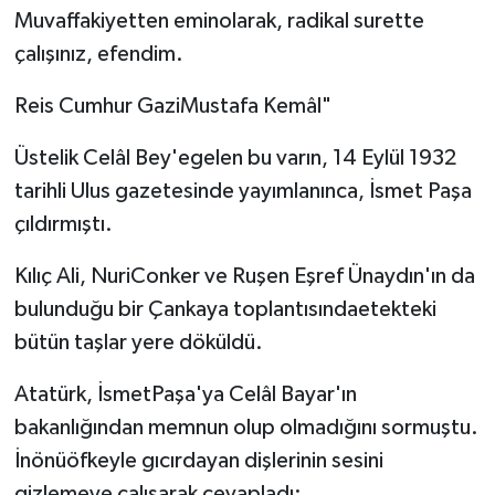
Muvaffakiyetten eminolarak, radikal surette
çalışınız, efen­dim.
Reis Cumhur GaziMustafa Kemâl"
Üstelik Celâl Bey'egelen bu varın, 14 Eylül 1932
tarihli Ulus gazetesinde yayımlanınca, İsmet Paşa
çıldırmıştı.
Kılıç Ali, NuriConker ve Ruşen Eşref Ünaydın'ın da
bulunduğu bir Çankaya toplantısındaetekteki
bütün taşlar yere döküldü.
Atatürk, İsmetPaşa'ya Celâl Bayar'ın
bakanlığından memnun olup olmadığını sormuştu.
İnönüöfkeyle gıcırdayan dişlerinin sesini
gizlemeye çalışarak cevapladı: