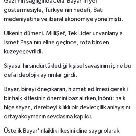
Gazi'nin sağlığındaCelâl Bayar'ın yol
göstermesiyle, Türkiye'nin hedefi, Batı
medeniyetine veliberal ekonomiye yönelmişti.
Ülkenin dümeni. MilliŞef, Tek Lider unvanlarıyla
İsmet Paşa'nın eline geçince, rota birden
kuzeyeçevrildi.
Siyasal hırsındürtüklediği kişisel savaşınım içine bu
defa ideolojik ayırımlar girdi.
Bayar, bireyi öneçıkaran, hizmet edilmesi gerekli
bir halk kitlesinin önemini baz alırken,İnönü: halkı
hiçe sayan, derebeyi kılıklı bir devletçilik anlayışını
ortayakoymanın sevdasına kapıldı.
Üstelik Bayar'ınlaiklik ilkesini dine saygı olarak