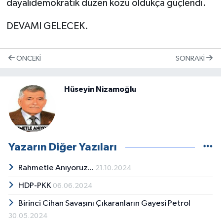
dayalıdemokratik düzen kozu oldukça güçlendi.
DEVAMI GELECEK.
ÖNCEKI
SONRAKI
Hüseyin Nizamoğlu
Yazarın Diğer Yazıları
Rahmetle Anıyoruz...
21.10.2024
HDP-PKK
06.06.2024
Birinci Cihan Savaşını Çıkaranların Gayesi Petrol
30.05.2024