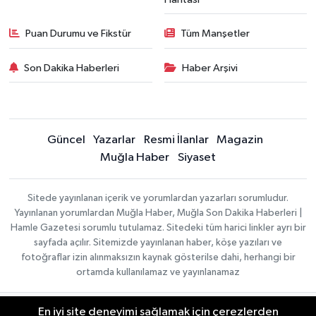
Puan Durumu ve Fikstür
Tüm Manşetler
Son Dakika Haberleri
Haber Arşivi
Güncel
Yazarlar
Resmi İlanlar
Magazin
Muğla Haber
Siyaset
Sitede yayınlanan içerik ve yorumlardan yazarları sorumludur.
Yayınlanan yorumlardan Muğla Haber, Muğla Son Dakika Haberleri |
Hamle Gazetesi sorumlu tutulamaz. Sitedeki tüm harici linkler ayrı bir
sayfada açılır. Sitemizde yayınlanan haber, köşe yazıları ve
fotoğraflar izin alınmaksızın kaynak gösterilse dahi, herhangi bir
ortamda kullanılamaz ve yayınlanamaz
En iyi site deneyimi sağlamak için çerezlerden
Gizlilik Sözleşmesi