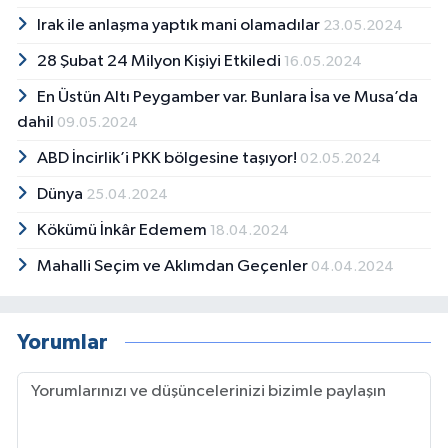
Irak ile anlaşma yaptık mani olamadılar
23.05.2024
28 Şubat 24 Milyon Kişiyi Etkiledi
16.05.2024
En Üstün Altı Peygamber var. Bunlara İsa ve Musa’da
dahil
09.05.2024
ABD İncirlik’i PKK bölgesine taşıyor!
02.05.2024
Dünya
25.04.2024
Kökümü İnkâr Edemem
18.04.2024
Mahalli Seçim ve Aklımdan Geçenler
04.04.2024
Yorumlar