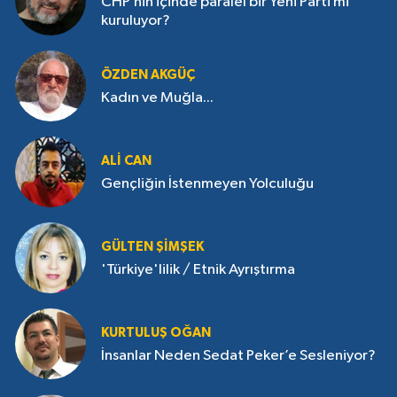
CHP’nin içinde paralel bir Yeni Parti mi
kuruluyor?
ÖZDEN AKGÜÇ
Kadın ve Muğla...
ALI CAN
Gençliğin İstenmeyen Yolculuğu
GÜLTEN ŞIMŞEK
'Türkiye'lilik / Etnik Ayrıştırma
KURTULUŞ OĞAN
İnsanlar Neden Sedat Peker’e Sesleniyor?