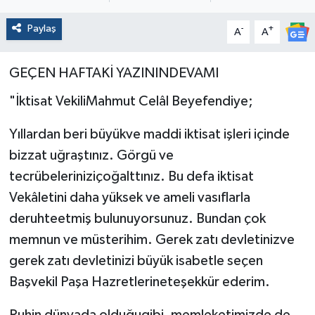
Paylaş
-
+
A
A
GEÇEN HAFTAKİ YAZININDEVAMI
"İktisat VekiliMahmut Celâl Beyefendiye;
Yıllardan beri büyükve maddi iktisat işleri içinde
bizzat uğ­raştınız. Görgü ve
tecrübeleriniziçoğalttınız. Bu defa iktisat
Vekâletini daha yüksek ve ameli vasıflarla
deruhteetmiş bulu­nuyorsunuz. Bundan çok
memnun ve müsterihim. Gerek zatı devletinizve
gerek zatı devletinizi büyük isabetle seçen
Başve­kil Paşa Hazretlerineteşekkür ederim.