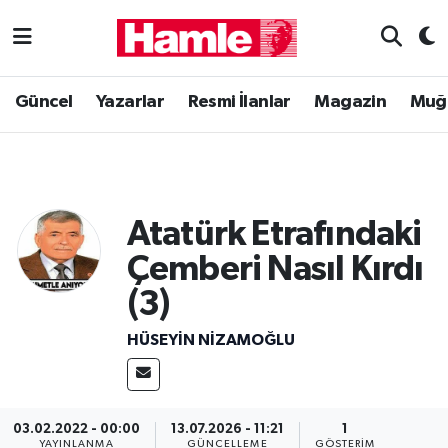
Güncel
Muğla Nöbetçi Eczaneler
Güncel
Yazarlar
Resmi İlanlar
Magazin
Muğ
Yazarlar
Muğla Hava Durumu
Resmi İlanlar
Muğla Namaz Vakitleri
Atatürk Etrafındaki
Magazin
Muğla Trafik Yoğunluk Haritası
Çemberi Nasıl Kırdı
Muğla Haber
Süper Lig Puan Durumu ve Fikstür
(3)
Siyaset
Tüm Manşetler
HÜSEYIN NIZAMOĞLU
Son Dakika Haberleri
03.02.2022 - 00:00
13.07.2026 - 11:21
1
Haber Arşivi
YAYINLANMA
GÜNCELLEME
GÖSTERIM