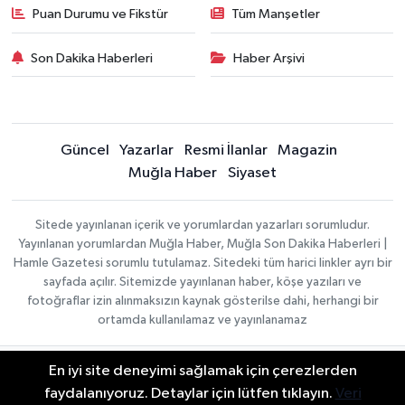
Puan Durumu ve Fikstür
Tüm Manşetler
Son Dakika Haberleri
Haber Arşivi
Güncel
Yazarlar
Resmi İlanlar
Magazin
Muğla Haber
Siyaset
Sitede yayınlanan içerik ve yorumlardan yazarları sorumludur.
Yayınlanan yorumlardan Muğla Haber, Muğla Son Dakika Haberleri |
Hamle Gazetesi sorumlu tutulamaz. Sitedeki tüm harici linkler ayrı bir
sayfada açılır. Sitemizde yayınlanan haber, köşe yazıları ve
fotoğraflar izin alınmaksızın kaynak gösterilse dahi, herhangi bir
ortamda kullanılamaz ve yayınlanamaz
En iyi site deneyimi sağlamak için çerezlerden
Gizlilik Sözleşmesi
Haber Yazılımı:
TE Bilişim
Veri Politikası
faydalanıyoruz. Detaylar için lütfen tıklayın.
Veri
| Copyright © 2026
Yayın İlkeleri