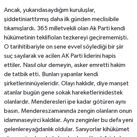
Ancak, yukarıdasaydığım kuruluşlar,
şiddetiniarttırmış daha ilk günden meclisibile
tıkamışlardı. 365 milletvekili olan Ak Parti kendi
hükümetinin teklifiolan tezkereyi geçirememişti.
O tarihitibariyle on sene evvel söylediği bir şiir
suç sayılarak ve acilen AK Parti liderini hapis
ettiler. Nasıl olur demeyin, asker emretti hakim
de tatbik etti. Bunları yapanlar kendi
şirketlerininüyeleridir. Olayı haklıdır, diye manşet
atanlar bugün gene sokak hareketlerinidestek
olanlardır. Menderesleri ipe kadar götüren aynı
basın. Mendereszamanında zengin olanların onun
idamınaseyirci kaldılar. Aynı zenginler bu defa yeni
gelenlereyağdanlık oldular. Sanıyorlar kihükümet