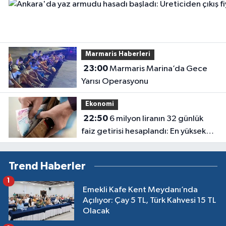
Marmaris Haberleri
23:00
Marmaris Marina’da Gece
Yarısı Operasyonu
Ekonomi
22:50
6 milyon liranın 32 günlük
faiz getirisi hesaplandı: En yüksek
oran en çok kazancı vermiyor
Trend Haberler
1
Emekli Kafe Kent Meydanı’nda
Açılıyor: Çay 5 TL, Türk Kahvesi 15 TL
Olacak