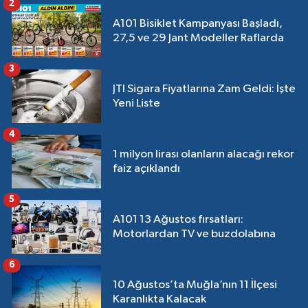
2
A101 Bisiklet Kampanyası Başladı,
27,5 ve 29 Jant Modeller Raflarda
3
JTI Sigara Fiyatlarına Zam Geldi: İşte
Yeni Liste
4
1 milyon lirası olanların alacağı rekor
faiz açıklandı
5
A101 13 Ağustos fırsatları:
Motorlardan TV ve buzdolabına
6
10 Ağustos’ta Muğla’nın 11 İlçesi
Karanlıkta Kalacak