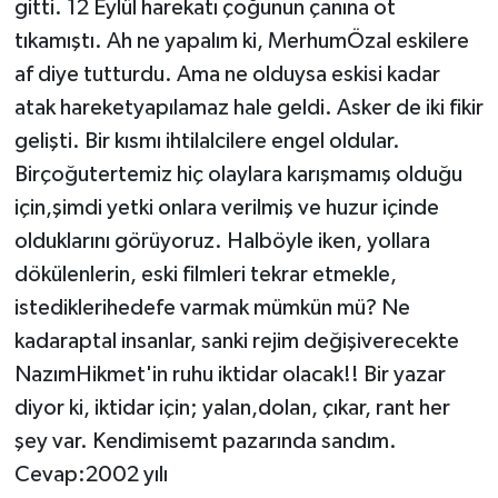
gitti. 12 Eylül harekatı çoğunun çanına ot
tıkamıştı. Ah ne yapalım ki, MerhumÖzal eskilere
af diye tutturdu. Ama ne olduysa eskisi kadar
atak hareketyapılamaz hale geldi. Asker de iki fikir
gelişti. Bir kısmı ihtilalcilere engel oldular.
Birçoğutertemiz hiç olaylara karışmamış olduğu
için,şimdi yetki onlara verilmiş ve huzur içinde
olduklarını görüyoruz. Halböyle iken, yollara
dökülenlerin, eski filmleri tekrar etmekle,
istediklerihedefe varmak mümkün mü? Ne
kadaraptal insanlar, sanki rejim değişiverecekte
NazımHikmet'in ruhu iktidar olacak!! Bir yazar
diyor ki, iktidar için; yalan,dolan, çıkar, rant her
şey var. Kendimisemt pazarında sandım.
Cevap:2002 yılı