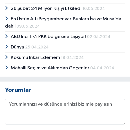
28 Şubat 24 Milyon Kişiyi Etkiledi
16.05.2024
En Üstün Altı Peygamber var. Bunlara İsa ve Musa’da
dahil
09.05.2024
ABD İncirlik’i PKK bölgesine taşıyor!
02.05.2024
Dünya
25.04.2024
Kökümü İnkâr Edemem
18.04.2024
Mahalli Seçim ve Aklımdan Geçenler
04.04.2024
Yorumlar