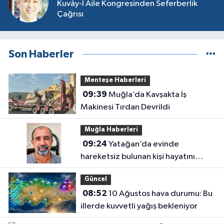
Kuvây-I Aile Kongresinden Seferberlik
Çağrısı
Son Haberler
Menteşe Haberleri
09:39
Muğla’da Kavşakta İş
Makinesi Tırdan Devrildi
Muğla Haberleri
09:24
Yatağan’da evinde
hareketsiz bulunan kişi hayatını
kaybetti
Güncel
08:52
10 Ağustos hava durumu: Bu
illerde kuvvetli yağış bekleniyor