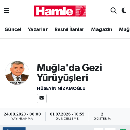
Güncel
Muğla Nöbetçi Eczaneler
Güncel
Yazarlar
Resmi İlanlar
Magazin
Muğ
Yazarlar
Muğla Hava Durumu
Resmi İlanlar
Muğla Namaz Vakitleri
Muğla'da Gezi
Magazin
Muğla Trafik Yoğunluk Haritası
Yürüyüşleri
Muğla Haber
Süper Lig Puan Durumu ve Fikstür
HÜSEYIN NIZAMOĞLU
Siyaset
Tüm Manşetler
Son Dakika Haberleri
24.08.2023 - 00:00
01.07.2026 - 10:55
2
YAYINLANMA
GÜNCELLEME
GÖSTERIM
Haber Arşivi