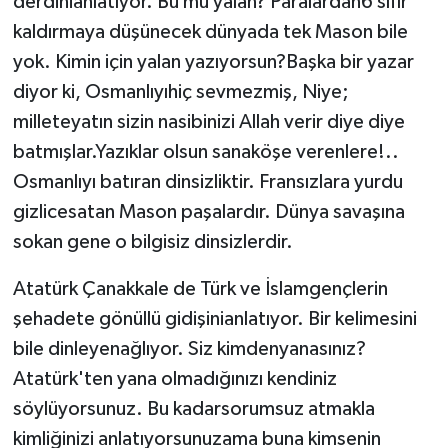
derdinianlatıyor. Bu mu yalan? Paralardan6 sıfır
kaldırmaya düşünecek dünyada tek Mason bile
yok. Kimin için yalan yazıyorsun?Başka bir yazar
diyor ki, Osmanlıyıhiç sevmezmiş, Niye;
milleteyatın sizin nasibinizi Allah verir diye diye
batmışlar.Yazıklar olsun sanaköşe verenlere!..
Osmanlıyı batıran dinsizliktir. Fransızlara yurdu
gizlicesatan Mason paşalardır. Dünya savaşına
sokan gene o bilgisiz dinsizlerdir.
Atatürk Çanakkale de Türk ve İslamgençlerin
şehadete gönüllü gidişinianlatıyor. Bir kelimesini
bile dinleyenağlıyor. Siz kimdenyanasınız?
Atatürk'ten yana olmadığınızı kendiniz
söylüyorsunuz. Bu kadarsorumsuz atmakla
kimliğinizi anlatıyorsunuzama buna kimsenin