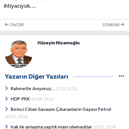
ihtiyacıyok...
ÖNCEKI
SONRAKI
Hüseyin Nizamoğlu
Yazarın Diğer Yazıları
Rahmetle Anıyoruz...
21.10.2024
HDP-PKK
06.06.2024
Birinci Cihan Savaşını Çıkaranların Gayesi Petrol
30.05.2024
Irak ile anlaşma yaptık mani olamadılar
23.05.2024