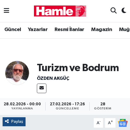
Güncel
Muğla Nöbetçi Eczaneler
Güncel
Yazarlar
Resmi İlanlar
Magazin
Muğ
Yazarlar
Muğla Hava Durumu
Resmi İlanlar
Muğla Namaz Vakitleri
Turizm ve Bodrum
Magazin
Muğla Trafik Yoğunluk Haritası
ÖZDEN AKGÜÇ
Muğla Haber
Süper Lig Puan Durumu ve Fikstür
Siyaset
Tüm Manşetler
28.02.2026 - 00:00
27.02.2026 - 17:26
28
YAYINLANMA
GÜNCELLEME
GÖSTERIM
Son Dakika Haberleri
Paylaş
-
+
A
A
Haber Arşivi