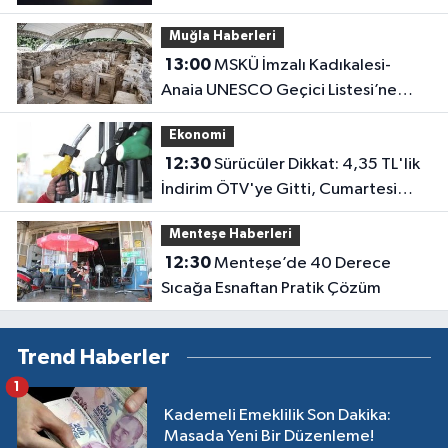
Kaç Lira Oldu?
Muğla Haberleri
13:00
MSKÜ İmzalı Kadıkalesi-
Anaia UNESCO Geçici Listesi’ne
Girdi
Ekonomi
12:30
Sürücüler Dikkat: 4,35 TL'lik
İndirim ÖTV'ye Gitti, Cumartesi
Günü Pompaya Dev Zam Geliyor!
Menteşe Haberleri
12:30
Menteşe’de 40 Derece
Sıcağa Esnaftan Pratik Çözüm
Trend Haberler
1
Kademeli Emeklilik Son Dakika:
Masada Yeni Bir Düzenleme!