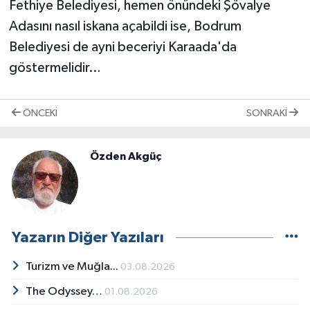
Fethiye Belediyesi, hemen önündeki Şövalye
Adasını nasıl iskana açabildi ise, Bodrum
Belediyesi de ayni beceriyi Karaada'da
göstermelidir…
ÖNCEKI
SONRAKI
Özden Akgüç
Yazarın Diğer Yazıları
Turizm ve Muğla...
03.08.2026
The Odyssey…
01.08.2026