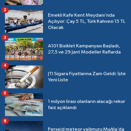
2
Emekli Kafe Kent Meydanı’nda
Açılıyor: Çay 5 TL, Türk Kahvesi 15 TL
Olacak
3
A101 Bisiklet Kampanyası Başladı,
27,5 ve 29 Jant Modeller Raflarda
4
JTI Sigara Fiyatlarına Zam Geldi: İşte
Yeni Liste
5
1 milyon lirası olanların alacağı rekor
faiz açıklandı
6
Perseid meteor yağmuru Muğla’da