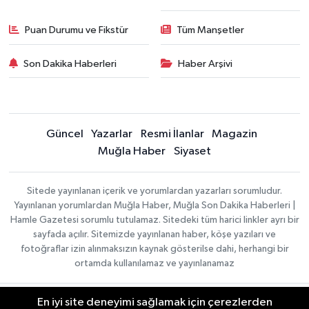
Puan Durumu ve Fikstür
Tüm Manşetler
Son Dakika Haberleri
Haber Arşivi
Güncel
Yazarlar
Resmi İlanlar
Magazin
Muğla Haber
Siyaset
Sitede yayınlanan içerik ve yorumlardan yazarları sorumludur.
Yayınlanan yorumlardan Muğla Haber, Muğla Son Dakika Haberleri |
Hamle Gazetesi sorumlu tutulamaz. Sitedeki tüm harici linkler ayrı bir
sayfada açılır. Sitemizde yayınlanan haber, köşe yazıları ve
fotoğraflar izin alınmaksızın kaynak gösterilse dahi, herhangi bir
ortamda kullanılamaz ve yayınlanamaz
En iyi site deneyimi sağlamak için çerezlerden
Gizlilik Sözleşmesi