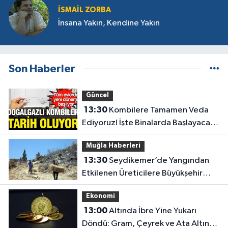
İSMAIL ZORBA
İnsana Yakın, Kendine Yakın
Son Haberler
Güncel
13:30
Kombilere Tamamen Veda
Ediyoruz! İşte Binalarda Başlayacak
Yeni Isınma Dönemi
Muğla Haberleri
13:30
Seydikemer’de Yangından
Etkilenen Üreticilere Büyükşehir
Desteği
Ekonomi
13:00
Altında İbre Yine Yukarı
Döndü: Gram, Çeyrek ve Ata Altın