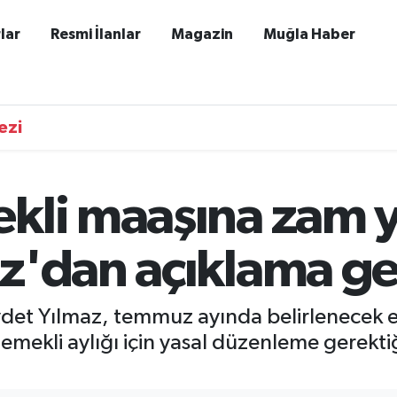
lar
Resmi İlanlar
Magazin
Muğla Haber
ezi
kli maaşına zam y
z'dan açıklama ge
det Yılmaz, temmuz ayında belirlenecek 
mekli aylığı için yasal düzenleme gerektiğ