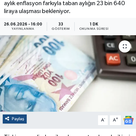
aylık enflasyon farkıyla taban aylığın 23 bin 640
liraya ulaşması bekleniyor.
26.06.2026 - 16:00
33
1 DK
YAYINLANMA
GÖSTERIM
OKUNMA SÜRESI
Paylaş
-
+
A
A