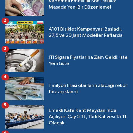
Kademeli Emeklilik Son Dakika:
Masada Yeni Bir Düzenleme!
2
A101 Bisiklet Kampanyası Başladı,
27,5 ve 29 Jant Modeller Raflarda
3
JTI Sigara Fiyatlarına Zam Geldi: İşte
Yeni Liste
4
1 milyon lirası olanların alacağı rekor
faiz açıklandı
5
Emekli Kafe Kent Meydanı’nda
Açılıyor: Çay 5 TL, Türk Kahvesi 15 TL
Olacak