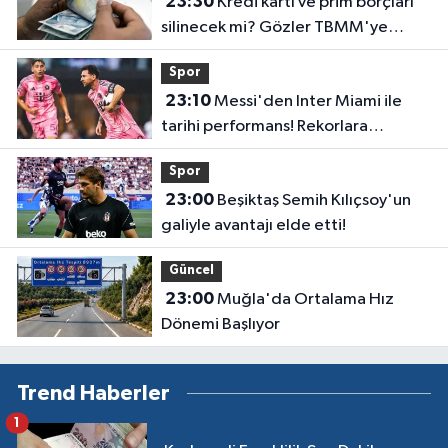
23:30
Kredi kartı ve prim borçları
silinecek mi? Gözler TBMM'ye
çevrildi
Spor
23:10
Messi'den Inter Miami ile
tarihi performans! Rekorlara
doymuyor
Spor
23:00
Beşiktaş Semih Kılıçsoy'un
galiyle avantajı elde etti!
Güncel
23:00
Muğla'da Ortalama Hız
Dönemi Başlıyor
Trend Haberler
1