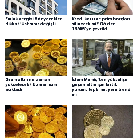
Emlak vergisi ödeyecekler
Kredi kartı ve prim borçları
dikkat! Üst sınır değişti
silinecek mi? Gözler
TBMM'ye çevrildi
Gram altın ne zaman
İslam Memiş’ten yükselişe
yükselecek? Uzman isim
geçen altın için kritik
açıkladı
yorum: Tepki mi, yeni trend
mi