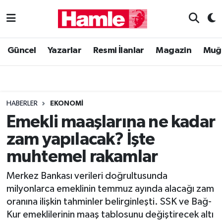
Güncel
Muğla Nöbetçi Eczaneler
Güncel
Yazarlar
Resmi İlanlar
Magazin
Muğ
Yazarlar
Muğla Hava Durumu
Resmi İlanlar
Muğla Namaz Vakitleri
HABERLER
EKONOMI
Magazin
Muğla Trafik Yoğunluk Haritası
Emekli maaşlarına ne kadar
zam yapılacak? İşte
Muğla Haber
Süper Lig Puan Durumu ve Fikstür
muhtemel rakamlar
Siyaset
Tüm Manşetler
Merkez Bankası verileri doğrultusunda
milyonlarca emeklinin temmuz ayında alacağı zam
Son Dakika Haberleri
oranına ilişkin tahminler belirginleşti. SSK ve Bağ-
Kur emeklilerinin maaş tablosunu değiştirecek altı
Haber Arşivi