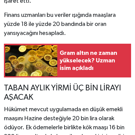
işaret etti.
Finans uzmanları bu veriler ışığında maaşlara
yüzde 18 ile yüzde 20 bandında bir oran
yansıyacağını hesapladı.
Gram altın ne zaman
yükselecek? Uzman
isim açıkladı
TABAN AYLIK YİRMİ ÜÇ BİN LİRAYI
AŞACAK
Hükümet mevcut uygulamada en düşük emekli
maaşını Hazine desteğiyle 20 bin lira olarak
ödüyor. Ek ödemelerle birlikte kök maaşı 16 bin