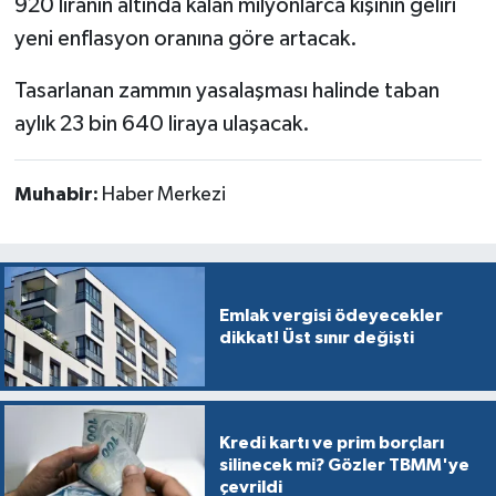
920 liranın altında kalan milyonlarca kişinin geliri
yeni enflasyon oranına göre artacak.
Tasarlanan zammın yasalaşması halinde taban
aylık 23 bin 640 liraya ulaşacak.
Muhabir:
Haber Merkezi
Emlak vergisi ödeyecekler
dikkat! Üst sınır değişti
Kredi kartı ve prim borçları
silinecek mi? Gözler TBMM'ye
çevrildi