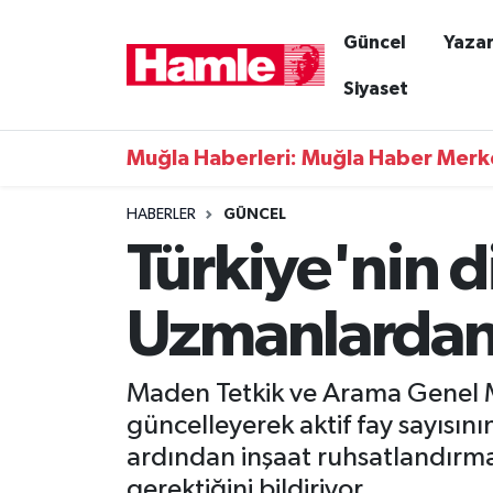
Güncel
Yazar
Güncel
Muğla Nöbetçi Eczaneler
Siyaset
Yazarlar
Muğla Hava Durumu
Muğla Haberleri: Muğla Haber Merk
Resmi İlanlar
Muğla Namaz Vakitleri
HABERLER
GÜNCEL
Türkiye'nin di
Magazin
Muğla Trafik Yoğunluk Haritası
Muğla Haber
Süper Lig Puan Durumu ve Fikstür
Uzmanlardan k
Siyaset
Tüm Manşetler
Maden Tetkik ve Arama Genel Mü
Son Dakika Haberleri
güncelleyerek aktif fay sayısın
ardından inşaat ruhsatlandırma
Haber Arşivi
gerektiğini bildiriyor.