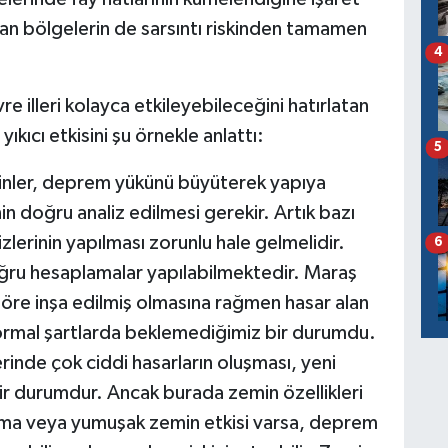
ran bölgelerin de sarsıntı riskinden tamamen
4
e illeri kolayca etkileyebileceğini hatırlatan
ıkıcı etkisini şu örnekle anlattı:
5
minler, deprem yükünü büyüterek yapıya
nin doğru analiz edilmesi gerekir. Artık bazı
erinin yapılması zorunlu hale gelmelidir.
6
ğru hesaplamalar yapılabilmektedir. Maraş
öre inşa edilmiş olmasına rağmen hasar alan
normal şartlarda beklemediğimiz bir durumdu.
erinde çok ciddi hasarların oluşması, yeni
 durumdur. Ancak burada zemin özellikleri
şma veya yumuşak zemin etkisi varsa, deprem