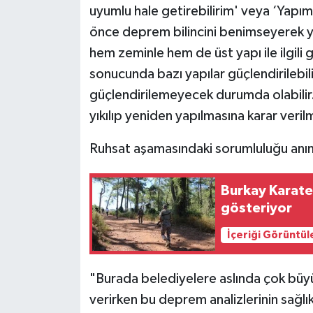
uyumlu hale getirebilirim' veya ‘Yapımı 
önce deprem bilincini benimseyerek ya
hem zeminle hem de üst yapı ile ilgili g
sonucunda bazı yapılar güçlendirilebili
güçlendirilemeyecek durumda olabilir
yıkılıp yeniden yapılmasına karar verilm
Ruhsat aşamasındaki sorumluluğu anım
Burkay Karat
gösteriyor
İçeriği Görüntül
"Burada belediyelere aslında çok büy
verirken bu deprem analizlerinin sağlıkl