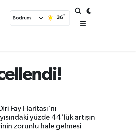
°
36
Bodrum
cellendi!
ri Fay Haritası'nı
yısındaki yüzde 44'lük artışın
inin zorunlu hale gelmesi