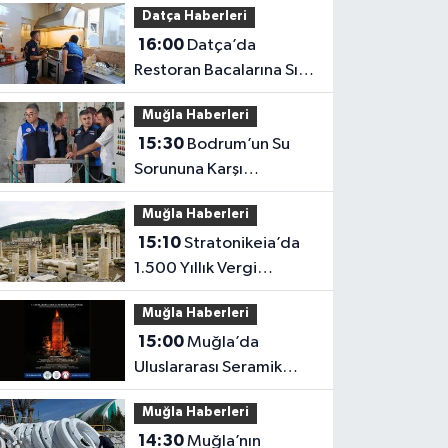
Datça Haberleri
16:00
Datça’da
Restoran Bacalarına Sıkı
Denetim
Muğla Haberleri
15:30
Bodrum’un Su
Sorununa Karşı
Yatırımlar Sürüyor
Muğla Haberleri
15:10
Stratonikeia’da
1.500 Yıllık Vergi
Usulsüzlüğü Ortaya
Muğla Haberleri
Çıktı
15:00
Muğla’da
Uluslararası Seramik
Buluşması
Muğla Haberleri
14:30
Muğla’nın