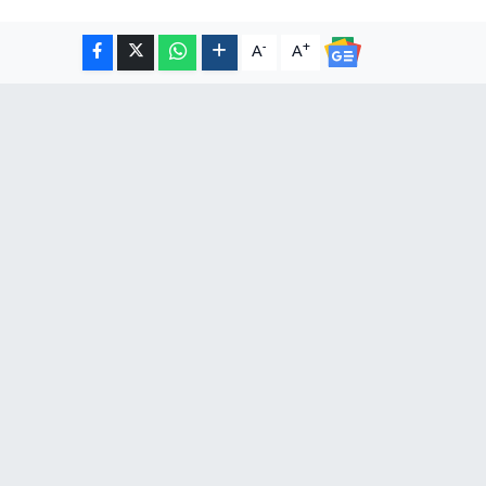
-
+
A
A