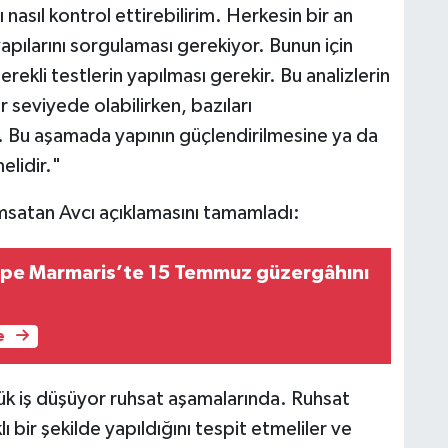
nasıl kontrol ettirebilirim. Herkesin bir an
pılarını sorgulaması gerekiyor. Bunun için
erekli testlerin yapılması gerekir. Bu analizlerin
r seviyede olabilirken, bazıları
. Bu aşamada yapının güçlendirilmesine ya da
elidir."
satan Avcı açıklamasını tamamladı:
epe Marmaris’te 15 Temmuz güzergâhını
e
ük iş düşüyor ruhsat aşamalarında. Ruhsat
ı bir şekilde yapıldığını tespit etmeliler ve