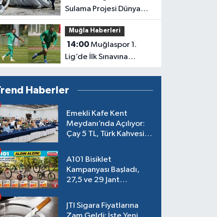
Sulama Projesi Dünya
Finalinde
Muğla Haberleri
14:00
Muğlaspor 1.
Lig’de İlk Sınavına
Çıkıyor
Trend Haberler
Emekli Kafe Kent
Meydanı’nda Açılıyor:
Çay 5 TL, Türk Kahvesi
15 TL Olacak
A101 Bisiklet
Kampanyası Başladı,
27,5 ve 29 Jant
Modeller Raflarda
JTI Sigara Fiyatlarına
Zam Geldi: İşte Yeni