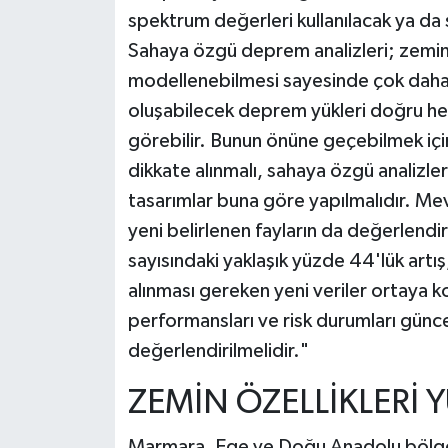
spektrum değerleri kullanılacak ya da
Sahaya özgü deprem analizleri; zeminin
modellenebilmesi sayesinde çok daha
oluşabilecek deprem yükleri doğru he
görebilir. Bunun önüne geçebilmek için
dikkate alınmalı, sahaya özgü analizl
tasarımlar buna göre yapılmalıdır. Mevc
yeni belirlenen fayların da değerlend
sayısındaki yaklaşık yüzde 44'lük art
alınması gereken yeni veriler ortaya 
performansları ve risk durumları güncel
değerlendirilmelidir."
ZEMİN ÖZELLİKLERİ
Marmara, Ege ve Doğu Anadolu bölgele