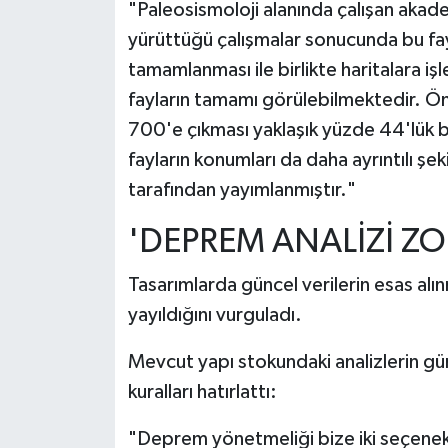
"Paleosismoloji alanında çalışan akadem
yürüttüğü çalışmalar sonucunda bu fayl
tamamlanması ile birlikte haritalara iş
fayların tamamı görülebilmektedir. Önc
700'e çıkması yaklaşık yüzde 44'lük bir
fayların konumları da daha ayrıntılı ş
tarafından yayımlanmıştır."
'DEPREM ANALİZİ Z
Tasarımlarda güncel verilerin esas alın
yayıldığını vurguladı.
Mevcut yapı stokundaki analizlerin gü
kuralları hatırlattı:
"Deprem yönetmeliği bize iki seçene