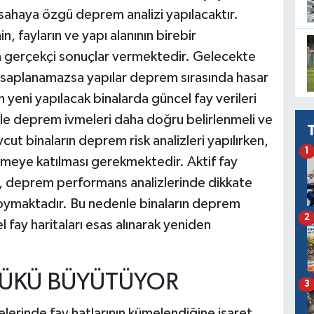
 sahaya özgü deprem analizi yapılacaktır.
, fayların ve yapı alanının birebir
 gerçekçi sonuçlar vermektedir. Gelecekte
saplanamazsa yapılar deprem sırasında hasar
 yeni yapılacak binalarda güncel fay verileri
erle deprem ivmeleri daha doğru belirlenmeli ve
ut binaların deprem risk analizleri yapılırken,
1
irmeye katılması gerekmektedir. Aktif fay
ış, deprem performans analizlerinde dikkate
koymaktadır. Bu nedenle binaların deprem
2
 fay haritaları esas alınarak yeniden
 YÜKÜ BÜYÜTÜYOR
3
rinde fay hatlarının kümelendiğine işaret