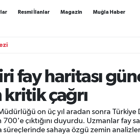
lar
Resmi İlanlar
Magazin
Muğla Haber
ezi
ri fay haritası gün
ritik çağrı
dürlüğü on üç yıl aradan sonra Türkiye Di
ın 700'e çıktığını duyurdu. Uzmanlar fay sa
 süreçlerinde sahaya özgü zemin analizler