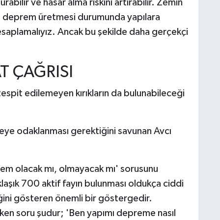
rabilir ve hasar alma riskini artırabilir. Zemin
arın deprem üretmesi durumunda yapılara
esaplamalıyız. Ancak bu şekilde daha gerçekçi
T ÇAĞRISI
espit edilemeyen kırıkların da bulunabileceği
rmeye odaklanması gerektiğini savunan Avcı
rem olacak mı, olmayacak mı' sorusunu
aşık 700 aktif fayın bulunması oldukça ciddi
ğini gösteren önemli bir göstergedir.
eken soru şudur; 'Ben yapımı depreme nasıl