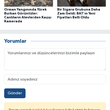
Orman Yangınında Yürek
Bir Sigara Grubuna Daha
Burkan Görüntüler:
Zam Geldi: BAT’ın Yeni
Canlıların Alevlerden Kaçışı
Fiyatları Belli Oldu
Kamerada
Yorumlar
Gönder
Yorum yazarak
topluluk kurallarımızı
kabul etmiş bulunuyor