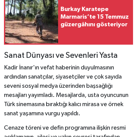
Burkay Karatepe
Marmaris’te 15 Temmuz
güzergâhını gösteriyor
Sanat Dünyası ve Sevenleri Yasta
Kadir İnanır'ın vefat haberinin duyulmasının
ardından sanatçılar, siyasetçiler ve çok sayıda
seveni sosyal medya üzerinden başsağlığı
mesajları yayımladı. Mesajlarda, usta oyuncunun
Türk sinemasına bıraktığı kalıcı mirasa ve örnek
sanat yaşamına vurgu yapıldı.
Cenaze töreni ve defin programına ilişkin resmi
açıklamanın, ailesi ve yakın çevresi tarafından