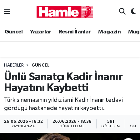
Güncel
Muğla Nöbetçi Eczaneler
Güncel
Yazarlar
Resmi İlanlar
Magazin
Muğ
Yazarlar
Muğla Hava Durumu
Resmi İlanlar
Muğla Namaz Vakitleri
HABERLER
GÜNCEL
Magazin
Muğla Trafik Yoğunluk Haritası
Ünlü Sanatçı Kadir İnanır
Hayatını Kaybetti
Muğla Haber
Süper Lig Puan Durumu ve Fikstür
Türk sinemasının yıldız ismi Kadir İnanır tedavi
Siyaset
Tüm Manşetler
gördüğü hastanede hayatını kaybetti.
Son Dakika Haberleri
26.06.2026 - 18:32
26.06.2026 - 18:38
591
YAYINLANMA
GÜNCELLEME
GÖSTERIM
OKUN
Haber Arşivi