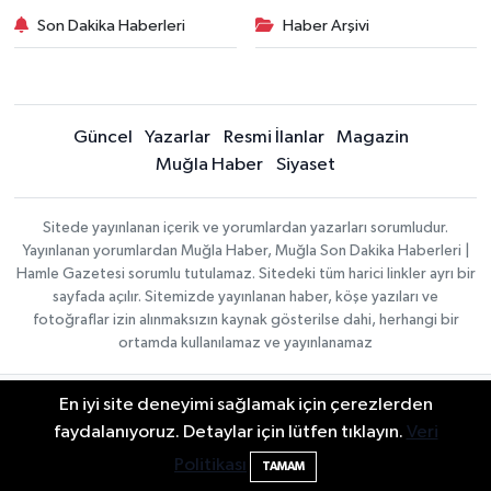
Son Dakika Haberleri
Haber Arşivi
Güncel
Yazarlar
Resmi İlanlar
Magazin
Muğla Haber
Siyaset
Sitede yayınlanan içerik ve yorumlardan yazarları sorumludur.
Yayınlanan yorumlardan Muğla Haber, Muğla Son Dakika Haberleri |
Hamle Gazetesi sorumlu tutulamaz. Sitedeki tüm harici linkler ayrı bir
sayfada açılır. Sitemizde yayınlanan haber, köşe yazıları ve
fotoğraflar izin alınmaksızın kaynak gösterilse dahi, herhangi bir
ortamda kullanılamaz ve yayınlanamaz
En iyi site deneyimi sağlamak için çerezlerden
Gizlilik Sözleşmesi
Haber Yazılımı:
TE Bilişim
Veri Politikası
faydalanıyoruz. Detaylar için lütfen tıklayın.
Veri
| Copyright © 2026
Yayın İlkeleri
Politikası
TAMAM