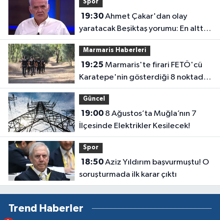
Spor
19:30
Ahmet Çakar'dan olay
yaratacak Beşiktaş yorumu: En altta
olurlar
Marmaris Haberleri
19:25
Marmaris'te firari FETÖ'cü
Karatepe'nin gösterdiği 8 noktada
keşif yapıldı
Güncel
19:00
8 Ağustos’ta Muğla’nın 7
İlçesinde Elektrikler Kesilecek!
Spor
18:50
Aziz Yıldırım başvurmuştu! O
soruşturmada ilk karar çıktı
Trend Haberler