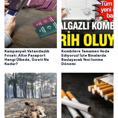
Kampanyalı Vatandaşlık
Kombilere Tamamen Veda
Fırsatı: Altın Pasaport
Ediyoruz! İşte Binalarda
Hangi Ülkede, Ücreti Ne
Başlayacak Yeni Isınma
Kadar?
Dönemi