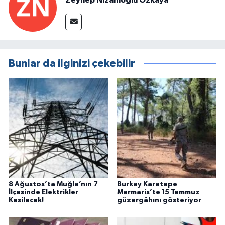
Zeynep Nizamoğlu Özkaya
Bunlar da ilginizi çekebilir
8 Ağustos’ta Muğla’nın 7
Burkay Karatepe
İlçesinde Elektrikler
Marmaris’te 15 Temmuz
Kesilecek!
güzergâhını gösteriyor