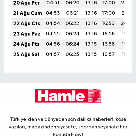
20 Ağu Per
04:51
06:20
13:16
17:00
20:02
21 Ağu Cum
04:53
06:21
13:16
17:00
20:01
22 Ağu Cts
04:54
06:22
13:16
16:59
20:00
23 Ağu Paz
04:55
06:23
13:16
16:58
19:58
24 Ağu Pts
04:56
06:24
13:15
16:58
19:57
25 Ağu Sal
04:57
06:25
13:15
16:57
19:56
Türkiye'den ve dünyadan son dakika haberleri, köşe
yazıları, magazinden siyasete, spordan seyahate her
konuda Flow!