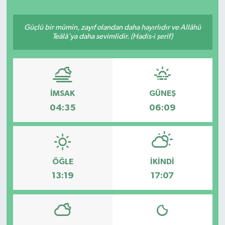
Güçlü bir mümin, zayıf olandan daha hayırlıdır ve Allâhü
Teâlâ'ya daha sevimlidir. (Hadis-i şerif)
İMSAK
GÜNEŞ
04:35
06:09
ÖĞLE
İKINDI
13:19
17:07