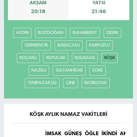
AKŞAM
YATSI
20:18
21:46
AYDIN
BOZDOĞAN
BUHARKENT
DİDİM
GERMENCİK
KARACASU
KARPUZLU
KOÇARLI
KUYUCAK
KUŞADASI
KÖŞK
NAZİLLİ
SULTANHİSAR
SÖKE
YENİPAZAR (A)
ÇİNE
İNCİRLİOVA
KÖŞK AYLIK NAMAZ VAKITLERI
İMSAK
GÜNEŞ
ÖĞLE
İKINDI
AKŞA