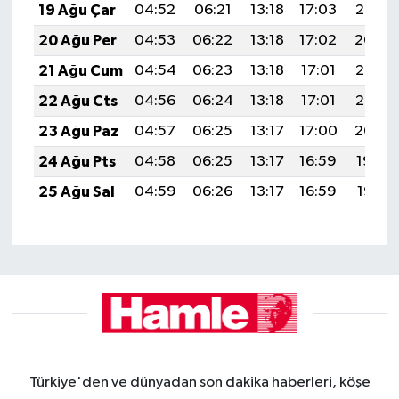
19 Ağu Çar
04:52
06:21
13:18
17:03
20:06
20 Ağu Per
04:53
06:22
13:18
17:02
20:04
21 Ağu Cum
04:54
06:23
13:18
17:01
20:03
22 Ağu Cts
04:56
06:24
13:18
17:01
20:02
23 Ağu Paz
04:57
06:25
13:17
17:00
20:00
24 Ağu Pts
04:58
06:25
13:17
16:59
19:59
25 Ağu Sal
04:59
06:26
13:17
16:59
19:57
Türkiye'den ve dünyadan son dakika haberleri, köşe