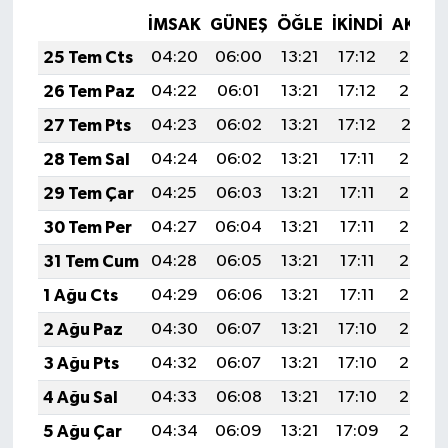
İMSAK
GÜNEŞ
ÖĞLE
İKINDI
AKŞA
25 Tem Cts
04:20
06:00
13:21
17:12
20:33
26 Tem Paz
04:22
06:01
13:21
17:12
20:32
27 Tem Pts
04:23
06:02
13:21
17:12
20:31
28 Tem Sal
04:24
06:02
13:21
17:11
20:30
29 Tem Çar
04:25
06:03
13:21
17:11
20:29
30 Tem Per
04:27
06:04
13:21
17:11
20:28
31 Tem Cum
04:28
06:05
13:21
17:11
20:27
1 Ağu Cts
04:29
06:06
13:21
17:11
20:26
2 Ağu Paz
04:30
06:07
13:21
17:10
20:25
3 Ağu Pts
04:32
06:07
13:21
17:10
20:24
4 Ağu Sal
04:33
06:08
13:21
17:10
20:23
5 Ağu Çar
04:34
06:09
13:21
17:09
20:22