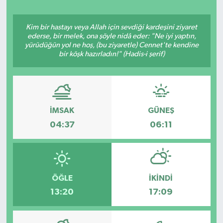
Kim bir hastayı veya Allah için sevdiği kardeşini ziyaret
ederse, bir melek, ona şöyle nidâ eder: "Ne iyi yaptın,
yürüdüğün yol ne hoş, (bu ziyaretle) Cennet'te kendine
bir köşk hazırladın!" (Hadis-i şerif)
İMSAK
GÜNEŞ
04:37
06:11
ÖĞLE
İKINDI
13:20
17:09