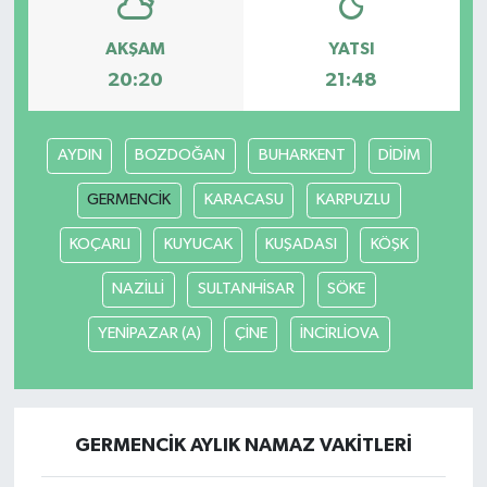
AKŞAM
YATSI
20:20
21:48
AYDIN
BOZDOĞAN
BUHARKENT
DİDİM
GERMENCİK
KARACASU
KARPUZLU
KOÇARLI
KUYUCAK
KUŞADASI
KÖŞK
NAZİLLİ
SULTANHİSAR
SÖKE
YENİPAZAR (A)
ÇİNE
İNCİRLİOVA
GERMENCİK AYLIK NAMAZ VAKITLERI