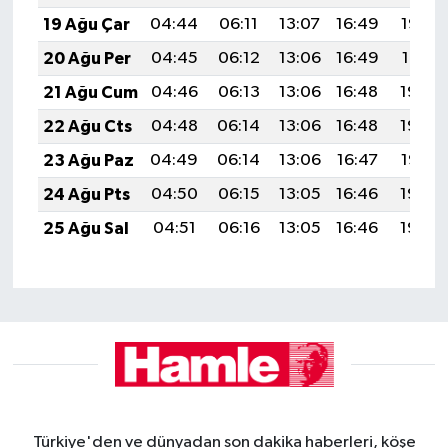
19 Ağu Çar
04:44
06:11
13:07
16:49
19:52
20 Ağu Per
04:45
06:12
13:06
16:49
19:51
21 Ağu Cum
04:46
06:13
13:06
16:48
19:49
22 Ağu Cts
04:48
06:14
13:06
16:48
19:48
23 Ağu Paz
04:49
06:14
13:06
16:47
19:47
24 Ağu Pts
04:50
06:15
13:05
16:46
19:45
25 Ağu Sal
04:51
06:16
13:05
16:46
19:44
Türkiye'den ve dünyadan son dakika haberleri, köşe