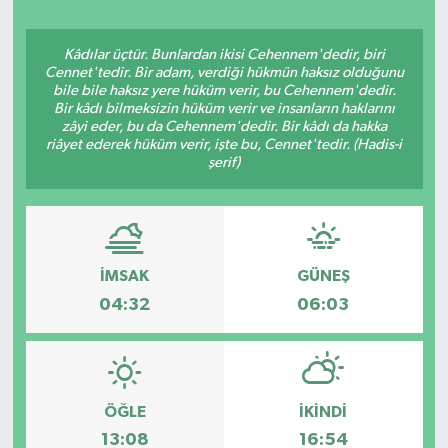
Kâdılar üçtür. Bunlardan ikisi Cehennem'dedir, biri
Cennet'tedir. Bir adam, verdiği hükmün haksız olduğunu
bile bile haksız yere hüküm verir, bu Cehennem'dedir.
Bir kâdı bilmeksizin hüküm verir ve insanların haklarını
zâyi eder, bu da Cehennem'dedir. Bir kâdı da hakka
riâyet ederek hüküm verir, işte bu, Cennet'tedir. (Hadis-i
şerif)
İMSAK
GÜNEŞ
04:32
06:03
ÖĞLE
İKINDI
13:08
16:54