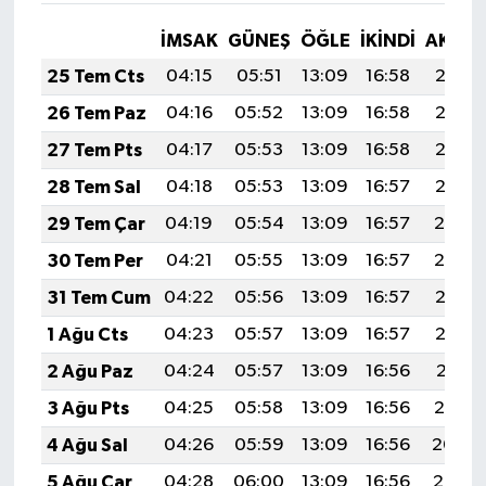
İMSAK
GÜNEŞ
ÖĞLE
İKINDI
AKŞA
25 Tem Cts
04:15
05:51
13:09
16:58
20:18
26 Tem Paz
04:16
05:52
13:09
16:58
20:17
27 Tem Pts
04:17
05:53
13:09
16:58
20:16
28 Tem Sal
04:18
05:53
13:09
16:57
20:15
29 Tem Çar
04:19
05:54
13:09
16:57
20:14
30 Tem Per
04:21
05:55
13:09
16:57
20:14
31 Tem Cum
04:22
05:56
13:09
16:57
20:13
1 Ağu Cts
04:23
05:57
13:09
16:57
20:12
2 Ağu Paz
04:24
05:57
13:09
16:56
20:11
3 Ağu Pts
04:25
05:58
13:09
16:56
20:10
4 Ağu Sal
04:26
05:59
13:09
16:56
20:09
5 Ağu Çar
04:28
06:00
13:09
16:56
20:08