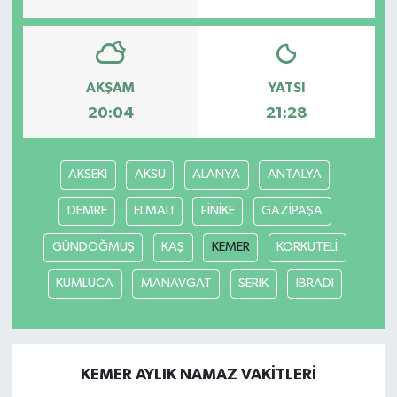
AKŞAM
YATSI
20:04
21:28
AKSEKİ
AKSU
ALANYA
ANTALYA
DEMRE
ELMALI
FİNİKE
GAZİPAŞA
GÜNDOĞMUŞ
KAŞ
KEMER
KORKUTELİ
KUMLUCA
MANAVGAT
SERİK
İBRADI
KEMER AYLIK NAMAZ VAKITLERI