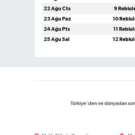
22 Ağu Cts
9 Rebiul
23 Ağu Paz
10 Rebiu
24 Ağu Pts
11 Rebiu
25 Ağu Sal
12 Rebiu
Türkiye'den ve dünyadan son 