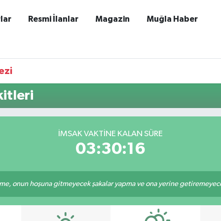
lar
Resmi İlanlar
Magazin
Muğla Haber
ezi
itleri
İMSAK VAKTINE KALAN SÜRE
03:30:16
e, onun hoşuna gitmeyecek şakalar yapma ve ona yerine getiremeyeceği