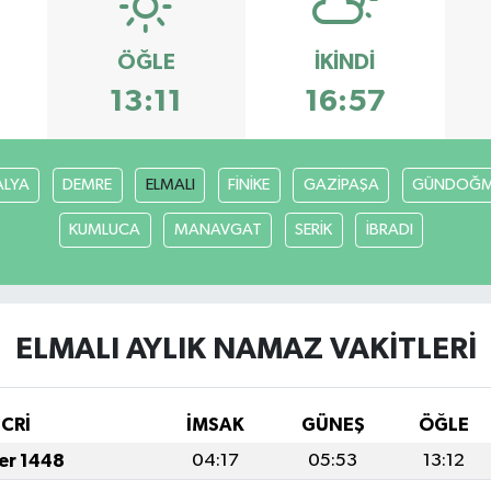
ÖĞLE
İKINDI
13:11
16:57
ALYA
DEMRE
ELMALI
FİNİKE
GAZİPAŞA
GÜNDOĞ
KUMLUCA
MANAVGAT
SERİK
İBRADI
ELMALI AYLIK NAMAZ VAKITLERI
İCRİ
İMSAK
GÜNEŞ
ÖĞLE
fer 1448
04:17
05:53
13:12