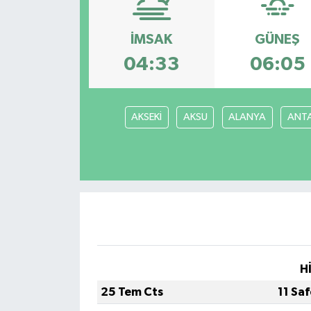
İMSAK
GÜNEŞ
04:33
06:05
AKSEKİ
AKSU
ALANYA
ANT
H
25 Tem Cts
11 Sa