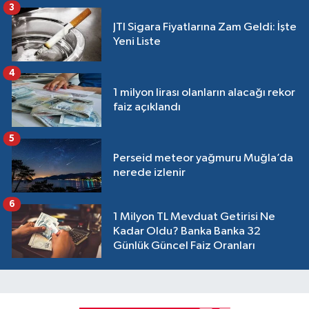
3
JTI Sigara Fiyatlarına Zam Geldi: İşte
Yeni Liste
4
1 milyon lirası olanların alacağı rekor
faiz açıklandı
5
Perseid meteor yağmuru Muğla’da
nerede izlenir
6
1 Milyon TL Mevduat Getirisi Ne
Kadar Oldu? Banka Banka 32
Günlük Güncel Faiz Oranları