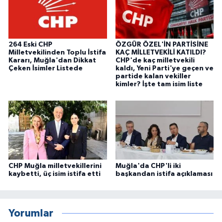
264 Eski CHP
ÖZGÜR ÖZEL'İN PARTİSİNE
Milletvekilinden Toplu İstifa
KAÇ MİLLETVEKİLİ KATILDI?
Kararı, Muğla'dan Dikkat
CHP'de kaç milletvekili
Çeken İsimler Listede
kaldı, Yeni Parti'ye geçen ve
partide kalan vekiller
kimler? İşte tam isim liste
CHP Muğla milletvekillerini
Muğla'da CHP'li iki
kaybetti, üç isim istifa etti
başkandan istifa açıklaması
Yorumlar