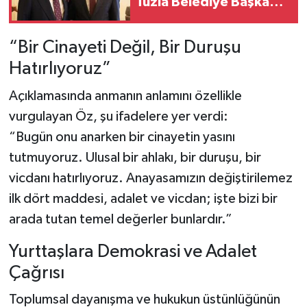
Tuzla Belediye Başkanı
Eren Ali Bingöl CHP'den
istifa etti mi, ne
“Bir Cinayeti Değil, Bir Duruşu
açıklama yaptı?
Hatırlıyoruz”
Açıklamasında anmanın anlamını özellikle
vurgulayan Öz, şu ifadelere yer verdi:
“Bugün onu anarken bir cinayetin yasını
tutmuyoruz. Ulusal bir ahlakı, bir duruşu, bir
vicdanı hatırlıyoruz. Anayasamızın değiştirilemez
ilk dört maddesi, adalet ve vicdan; işte bizi bir
arada tutan temel değerler bunlardır.”
Yurttaşlara Demokrasi ve Adalet
Çağrısı
Toplumsal dayanışma ve hukukun üstünlüğünün