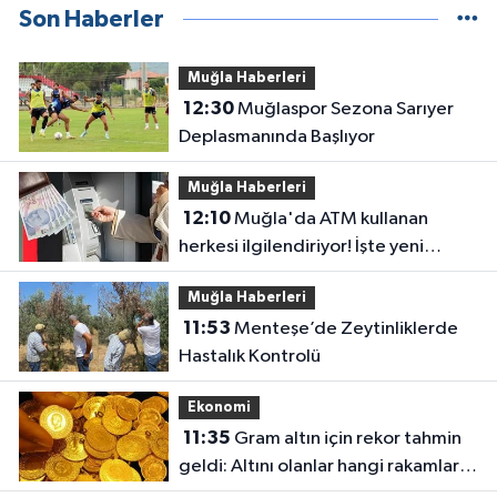
Son Haberler
Muğla Haberleri
12:30
Muğlaspor Sezona Sarıyer
Deplasmanında Başlıyor
Muğla Haberleri
12:10
Muğla'da ATM kullanan
herkesi ilgilendiriyor! İşte yeni
düzen
Muğla Haberleri
11:53
Menteşe’de Zeytinliklerde
Hastalık Kontrolü
Ekonomi
11:35
Gram altın için rekor tahmin
geldi: Altını olanlar hangi rakamları
görecek?