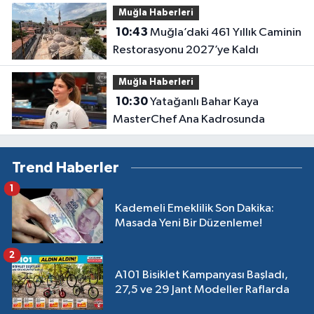
Muğla Haberleri
10:43
Muğla’daki 461 Yıllık Caminin
Restorasyonu 2027’ye Kaldı
Muğla Haberleri
10:30
Yatağanlı Bahar Kaya
MasterChef Ana Kadrosunda
Trend Haberler
1
Kademeli Emeklilik Son Dakika:
Masada Yeni Bir Düzenleme!
2
A101 Bisiklet Kampanyası Başladı,
27,5 ve 29 Jant Modeller Raflarda