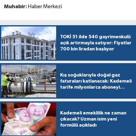
Muhabir:
Haber Merkezi
TOKİ 51 ilde 540 gayrimenkulü
açık artırmayla satıyor: Fiyatlar
700 bin liradan başlıyor
Kış soğuklarıyla doğal gaz
faturaları katlanacak: Kademeli
tarife milyonlarca aboneyi
vurabilir
Kademeli emeklilik ne zaman
çıkacak? Uzman isim yeni
formülü açıkladı