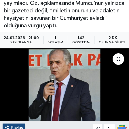
yayımladı. Öz, açıklamasında Mumcu’nun yalnızca
bir gazeteci değil, “milletin onurunu ve adaletin
haysiyetini savunan bir Cumhuriyet evladı”
olduğuna vurgu yaptı.
24.01.2026 - 21:00
1
142
2 DK
YAYINLANMA
PAYLAŞIM
GÖSTERIM
OKUNMA SÜRESI
Paylaş
-
+
A
A