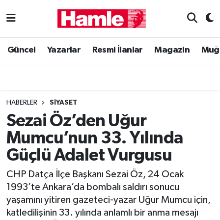
Güncel
Muğla Nöbetçi Eczaneler
Güncel
Yazarlar
Resmi İlanlar
Magazin
Muğ
Yazarlar
Muğla Hava Durumu
Resmi İlanlar
Muğla Namaz Vakitleri
HABERLER
SIYASET
Magazin
Muğla Trafik Yoğunluk Haritası
Sezai Öz’den Uğur
Mumcu’nun 33. Yılında
Muğla Haber
Süper Lig Puan Durumu ve Fikstür
Güçlü Adalet Vurgusu
Siyaset
Tüm Manşetler
CHP Datça İlçe Başkanı Sezai Öz, 24 Ocak
1993’te Ankara’da bombalı saldırı sonucu
Son Dakika Haberleri
yaşamını yitiren gazeteci-yazar Uğur Mumcu için,
katledilişinin 33. yılında anlamlı bir anma mesajı
Haber Arşivi