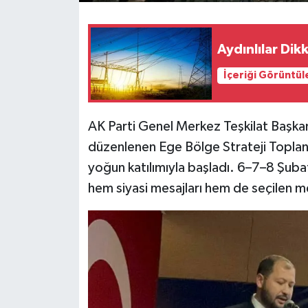
Aydınlılar Dik
İçeriği Görüntül
AK Parti Genel Merkez Teşkilat Başkan
düzenlenen Ege Bölge Strateji Toplantı
yoğun katılımıyla başladı. 6–7–8 Şubat 
hem siyasi mesajları hem de seçilen me