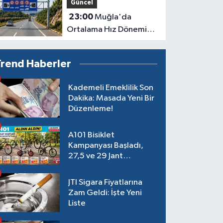
Güncel
23:00
Muğla'da
Ortalama Hız Dönemi
Başlıyor
Trend Haberler
Kademeli Emeklilik Son
Dakika: Masada Yeni Bir
Düzenleme!
A101 Bisiklet
Kampanyası Başladı,
27,5 ve 29 Jant
Modeller Raflarda
JTI Sigara Fiyatlarına
Zam Geldi: İşte Yeni
Liste