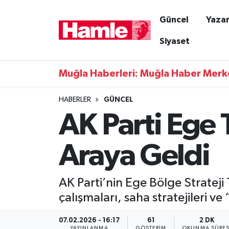
Güncel
Yazar
Güncel
Muğla Nöbetçi Eczaneler
Siyaset
Yazarlar
Muğla Hava Durumu
Muğla Haberleri: Muğla Haber Merk
Resmi İlanlar
Muğla Namaz Vakitleri
HABERLER
GÜNCEL
AK Parti Ege 
Magazin
Muğla Trafik Yoğunluk Haritası
Muğla Haber
Süper Lig Puan Durumu ve Fikstür
Araya Geldi
Siyaset
Tüm Manşetler
AK Parti’nin Ege Bölge Strateji
Son Dakika Haberleri
çalışmaları, saha stratejileri ve 
Haber Arşivi
07.02.2026 - 16:17
61
2 DK
YAYINLANMA
GÖSTERIM
OKUNMA SÜRES