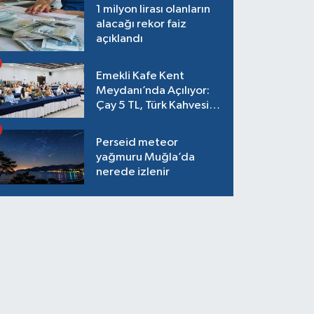
1 milyon lirası olanların
alacağı rekor faiz
açıklandı
Emekli Kafe Kent
Meydanı’nda Açılıyor:
Çay 5 TL, Türk Kahvesi
15 TL Olacak
Perseid meteor
yağmuru Muğla’da
nerede izlenir