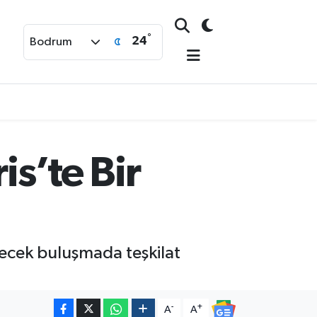
°
24
Bodrum
is’te Bir
recek buluşmada teşkilat
-
+
A
A