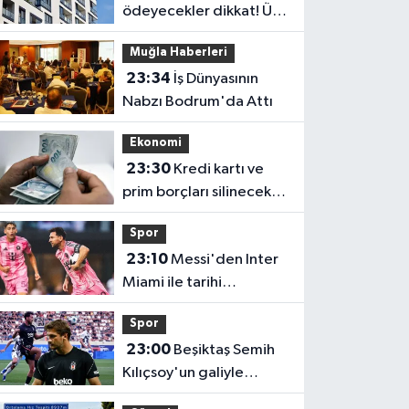
ödeyecekler dikkat! Üst
sınır değişti
Muğla Haberleri
23:34
İş Dünyasının
Nabzı Bodrum'da Attı
Ekonomi
23:30
Kredi kartı ve
prim borçları silinecek
mi? Gözler TBMM'ye
Spor
çevrildi
23:10
Messi'den Inter
Miami ile tarihi
performans! Rekorlara
Spor
doymuyor
23:00
Beşiktaş Semih
Kılıçsoy'un galiyle
avantajı elde etti!