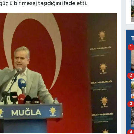
çlü bir mesaj taşıdığını ifade etti.
1
2
3
4