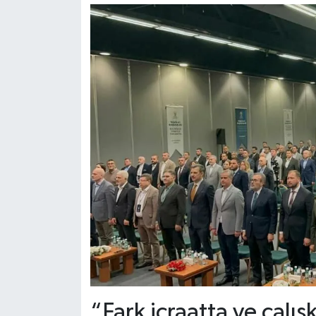
“Fark icraatta ve çalış