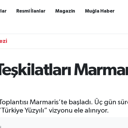
lar
Resmi İlanlar
Magazin
Muğla Haber
ezi
Teşkilatları Marmar
 Toplantısı Marmaris’te başladı. Üç gün sü
“Türkiye Yüzyılı” vizyonu ele alınıyor.
I