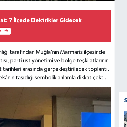
kat: 7 İlçede Elektrikler Gidecek
e
lığı tarafından Muğla’nın Marmaris ilçesinde
sı, parti üst yönetimi ve bölge teşkilatlarının
tarihleri arasında gerçekleştirilecek toplantı,
kânın taşıdığı sembolik anlamla dikkat çekti.