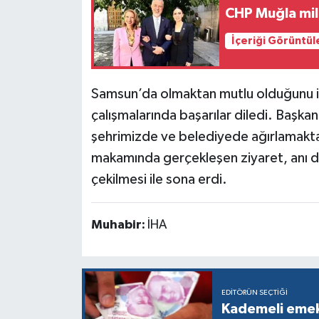
CHP Muğla mille
İçeriği Görüntül
Samsun’da olmaktan mutlu olduğunu i
çalışmalarında başarılar diledi. Başkan
şehrimizde ve belediyede ağırlamakta
makamında gerçekleşen ziyaret, anı de
çekilmesi ile sona erdi.
Muhabir:
İHA
EDITÖRÜN SEÇTIĞI
Kademeli emekl