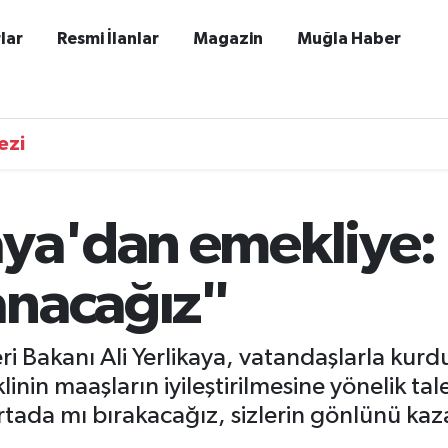
lar
Resmi İlanlar
Magazin
Muğla Haber
ezi
ya'dan emekliye: 
anacağız"
eri Bakanı Ali Yerlikaya, vatandaşlarla kur
linin maaşların iyileştirilmesine yönelik ta
tada mı bırakacağız, sizlerin gönlünü ka