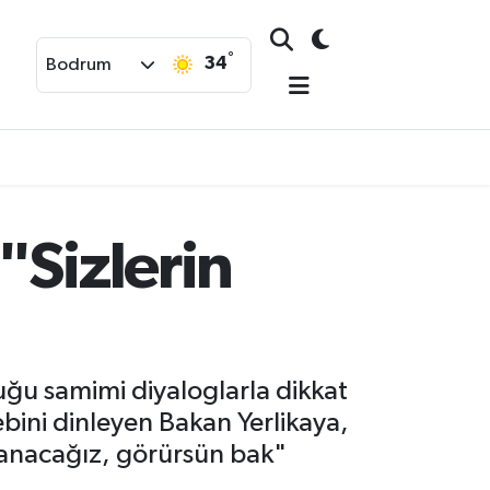
°
34
Bodrum
"Sizlerin
duğu samimi diyaloglarla dikkat
lebini dinleyen Bakan Yerlikaya,
zanacağız, görürsün bak"