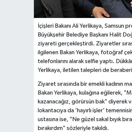
İçişleri Bakanı Ali Yerlikaya, Samsun
Büyükşehir Belediye Başkanı Halit Doğ
ziyareti gerçekleştirdi. Ziyaretler sır
ilgilenen Bakan Yerlikaya, fotoğraf çe
telefonlarını alarak selfie yaptı. Dükkân
Yerlikaya, iletilen talepleri de beraber
Ziyaret sırasında bir emekli kadının maa
Bakan Yerlikaya, kulağına eğilerek, "M
kazanacağız, görürsün bak" diyerek va
lokantacıya da 'hayırlı işler' temennis
ustasına ise, "Ne güzel sakal bıyık bır
bırakırdım" sözleriyle takıldı.