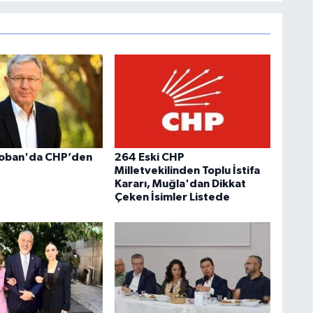
oban'da CHP’den
264 Eski CHP
Milletvekilinden Toplu İstifa
Kararı, Muğla'dan Dikkat
Çeken İsimler Listede