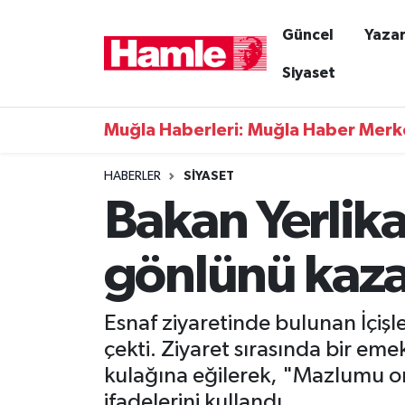
Güncel
Yazar
Güncel
Muğla Nöbetçi Eczaneler
Siyaset
Yazarlar
Muğla Hava Durumu
Muğla Haberleri: Muğla Haber Merk
Resmi İlanlar
Muğla Namaz Vakitleri
HABERLER
SIYASET
Bakan Yerlika
Magazin
Muğla Trafik Yoğunluk Haritası
Muğla Haber
Süper Lig Puan Durumu ve Fikstür
gönlünü kaz
Siyaset
Tüm Manşetler
Esnaf ziyaretinde bulunan İçişl
Son Dakika Haberleri
çekti. Ziyaret sırasında bir emek
kulağına eğilerek, "Mazlumu or
Haber Arşivi
ifadelerini kullandı.