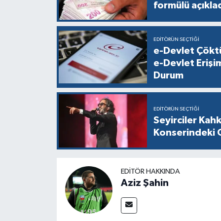
formülü açıkla
EDITÖRÜN SEÇTIĞI
e-Devlet Çökt
e-Devlet Eriş
Durum
EDITÖRÜN SEÇTIĞI
Seyirciler Kah
Konserindeki 
EDITÖR HAKKINDA
Aziz Şahin