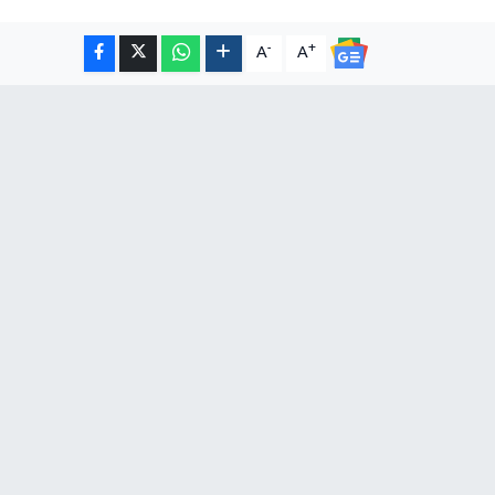
-
+
A
A