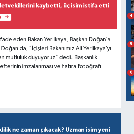
tvekillerini kaybetti, üç isim istifa etti
4
e
fade eden Bakan Yerlikaya, Başkan Doğan’a
5
 Doğan da, "İçişleri Bakanımız Ali Yerlikaya’yı
n mutluluk duyuyoruz" dedi. Başkanlık
fterinin imzalanması ve hatıra fotoğrafı
6
ilik ne zaman çıkacak? Uzman isim yeni