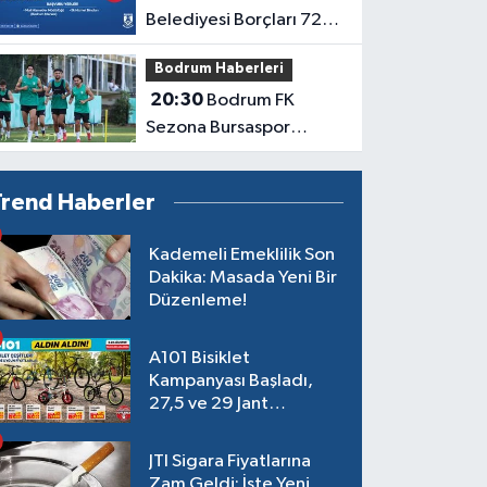
Belediyesi Borçları 72
Aya Kadar
Bodrum Haberleri
Yapılandıracak
20:30
Bodrum FK
Sezona Bursaspor
Karşısında Başlayacak
Trend Haberler
Kademeli Emeklilik Son
Dakika: Masada Yeni Bir
Düzenleme!
A101 Bisiklet
Kampanyası Başladı,
27,5 ve 29 Jant
Modeller Raflarda
JTI Sigara Fiyatlarına
Zam Geldi: İşte Yeni