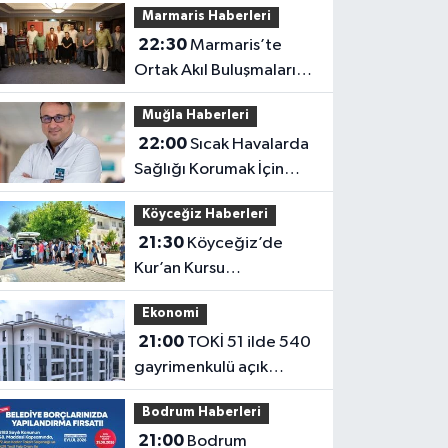
Marmaris Haberleri
22:30
Marmaris’te
Ortak Akıl Buluşmaları
Tamamlandı
Muğla Haberleri
22:00
Sıcak Havalarda
Sağlığı Korumak İçin
Kritik Uyarılar
Köyceğiz Haberleri
21:30
Köyceğiz’de
Kur’an Kursu
Öğrencilerine Sürpriz
Ekonomi
İkram
21:00
TOKİ 51 ilde 540
gayrimenkulü açık
artırmayla satıyor:
Bodrum Haberleri
Fiyatlar 700 bin liradan
21:00
Bodrum
başlıyor