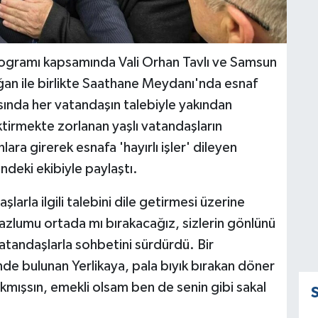
 programı kapsamında Vali Orhan Tavlı ve Samsun
an ile birlikte Saathane Meydanı'nda esnaf
asında her vatandaşın talebiyle yakından
ktirmekte zorlanan yaşlı vatandaşların
lara girerek esnafa 'hayırlı işler' dileyen
indeki ekibiyle paylaştı.
şlarla ilgili talebini dile getirmesi üzerine
azlumu ortada mı bırakacağız, sizlerin gönlünü
tandaşlarla sohbetini sürdürdü. Bir
inde bulunan Yerlikaya, pala bıyık bırakan döner
akmışsın, emekli olsam ben de senin gibi sakal