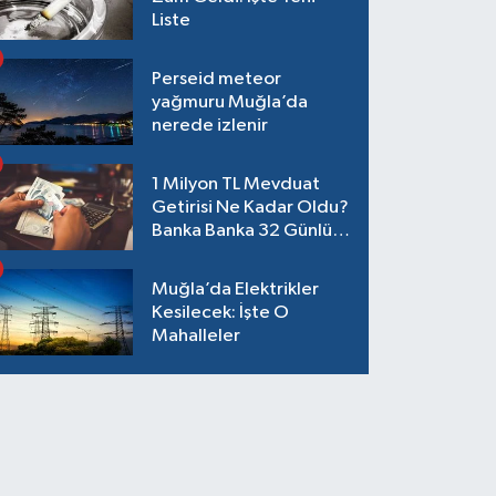
Liste
Perseid meteor
yağmuru Muğla’da
nerede izlenir
1 Milyon TL Mevduat
Getirisi Ne Kadar Oldu?
Banka Banka 32 Günlük
Güncel Faiz Oranları
Muğla’da Elektrikler
Kesilecek: İşte O
Mahalleler