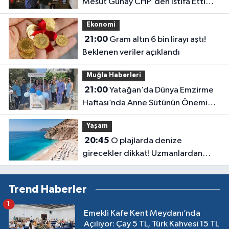
Mesut Günay CHP'den İstifa Etti
Yeni Parti'ye Katıldı
Ekonomi
21:00
Gram altın 6 bin lirayı aştı!
Beklenen veriler açıklandı
Muğla Haberleri
21:00
Yatağan’da Dünya Emzirme
Haftası’nda Anne Sütünün Önemi
Anlatıldı
Yaşam
20:45
O plajlarda denize
girecekler dikkat! Uzmanlardan
kirlilik uyarısı geldi
Trend Haberler
1
Emekli Kafe Kent Meydanı’nda
Açılıyor: Çay 5 TL, Türk Kahvesi 15 TL