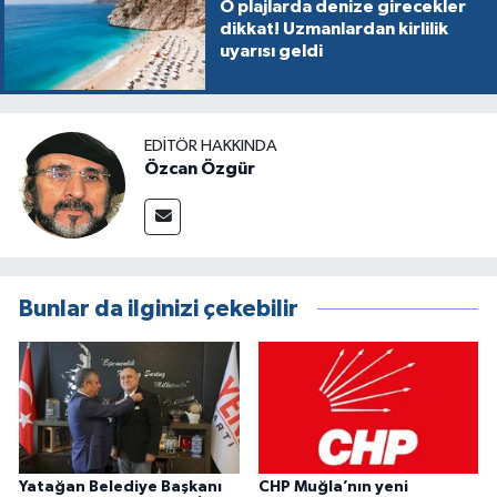
O plajlarda denize girecekler
dikkat! Uzmanlardan kirlilik
uyarısı geldi
EDITÖR HAKKINDA
Özcan Özgür
Bunlar da ilginizi çekebilir
Yatağan Belediye Başkanı
CHP Muğla’nın yeni