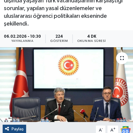
dışında yaşayan Türk vatandaşlarının karşılaştığı
sorunlar, yapılan yasal düzenlemeler ve
uluslararası öğrenci politikaları ekseninde
şekillendi.
06.02.2026 - 10:30
224
4 DK
YAYINLANMA
GÖSTERIM
OKUNMA SÜRESI
Paylaş
-
+
A
A