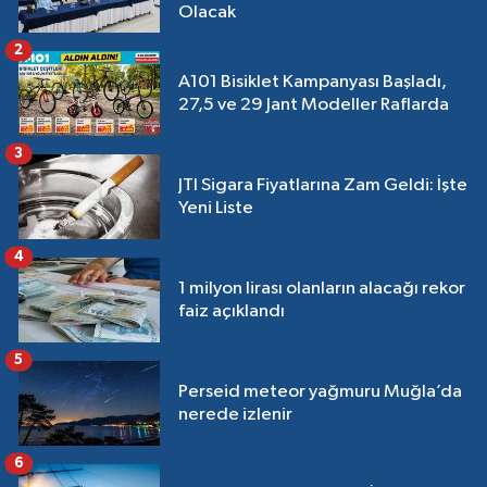
Olacak
2
A101 Bisiklet Kampanyası Başladı,
27,5 ve 29 Jant Modeller Raflarda
3
JTI Sigara Fiyatlarına Zam Geldi: İşte
Yeni Liste
4
1 milyon lirası olanların alacağı rekor
faiz açıklandı
5
Perseid meteor yağmuru Muğla’da
nerede izlenir
6