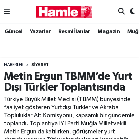
Güncel
Muğla Nöbetçi Eczaneler
Güncel
Yazarlar
Resmi İlanlar
Magazin
Muğ
Yazarlar
Muğla Hava Durumu
Resmi İlanlar
Muğla Namaz Vakitleri
HABERLER
SIYASET
Magazin
Muğla Trafik Yoğunluk Haritası
Metin Ergun TBMM’de Yurt
Dışı Türkler Toplantısında
Muğla Haber
Süper Lig Puan Durumu ve Fikstür
Türkiye Büyük Millet Meclisi (TBMM) bünyesinde
Siyaset
Tüm Manşetler
faaliyet gösteren Yurtdışı Türkler ve Akraba
Topluluklar Alt Komisyonu, kapsamlı bir gündemle
Son Dakika Haberleri
toplandı. Toplantıya İYİ Parti Muğla Milletvekili
Metin Ergun da katılırken, görüşmeler yurt
Haber Arşivi