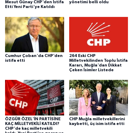
Mesut Günay CHP'den İstifa
yönetimi belli oldu
Etti Yeni Parti'ye Katıldı
Cumhur Çoban'da CHP’den
264 Eski CHP
istifa etti
Milletvekilinden Toplu İstifa
Kararı, Muğla'dan Dikkat
Çeken İsimler Listede
ÖZGÜR ÖZEL'İN PARTİSİNE
CHP Muğla milletvekillerini
KAÇ MİLLETVEKİLİ KATILDI?
kaybetti, üç isim istifa etti
CHP'de kaç milletvekili