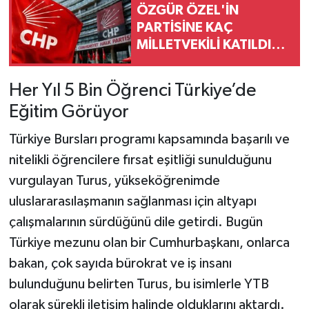
ÖZGÜR ÖZEL'İN
PARTİSİNE KAÇ
MİLLETVEKİLİ KATILDI?
CHP'de kaç milletvekili
kaldı, Yeni Parti'ye
Her Yıl 5 Bin Öğrenci Türkiye’de
geçen ve partide kalan
Eğitim Görüyor
vekiller kimler? İşte tam
isim liste
Türkiye Bursları programı kapsamında başarılı ve
nitelikli öğrencilere fırsat eşitliği sunulduğunu
vurgulayan Turus, yükseköğrenimde
uluslararasılaşmanın sağlanması için altyapı
çalışmalarının sürdüğünü dile getirdi. Bugün
Türkiye mezunu olan bir Cumhurbaşkanı, onlarca
bakan, çok sayıda bürokrat ve iş insanı
bulunduğunu belirten Turus, bu isimlerle YTB
olarak sürekli iletişim halinde olduklarını aktardı.