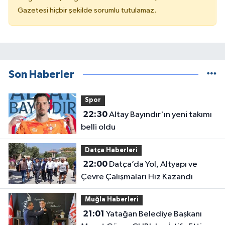
Gazetesi hiçbir şekilde sorumlu tutulamaz.
Son Haberler
Spor
22:30
Altay Bayındır'ın yeni takımı
belli oldu
Datça Haberleri
22:00
Datça’da Yol, Altyapı ve
Çevre Çalışmaları Hız Kazandı
Muğla Haberleri
21:01
Yatağan Belediye Başkanı