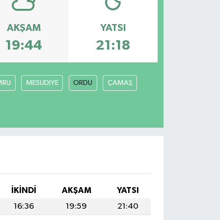
AKŞAM
YATSI
19:44
21:18
MRU
MESUDİYE
ORDU
ÇAMAŞ
İKINDI
AKŞAM
YATSI
16:36
19:59
21:40