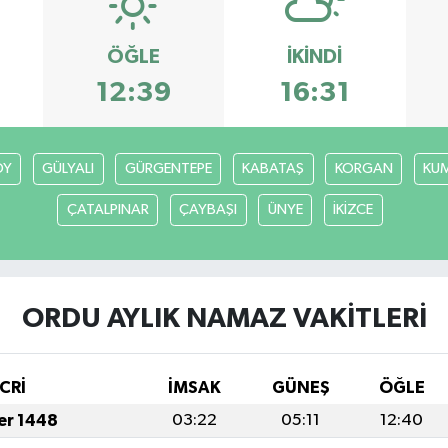
ÖĞLE
İKINDI
12:39
16:31
ÖY
GÜLYALI
GÜRGENTEPE
KABATAŞ
KORGAN
KU
ÇATALPINAR
ÇAYBAŞI
ÜNYE
İKİZCE
ORDU AYLIK NAMAZ VAKITLERI
CRİ
İMSAK
GÜNEŞ
ÖĞLE
fer 1448
03:22
05:11
12:40