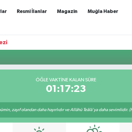
lar
Resmi İlanlar
Magazin
Muğla Haber
ezi
ÖĞLE VAKTINE KALAN SÜRE
01:17:23
min, zayıf olandan daha hayırlıdır ve Allâhü Teâlâ'ya daha sevimlidir. (H