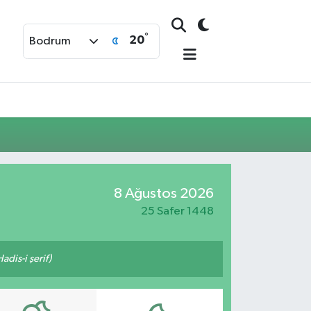
°
20
Bodrum
8 Ağustos 2026
25 Safer 1448
adis-i şerif)