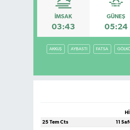
İMSAK
GÜNEŞ
03:43
05:24
AKKUŞ
AYBASTI
FATSA
GÖLK
Hİ
25 Tem Cts
11 Sa