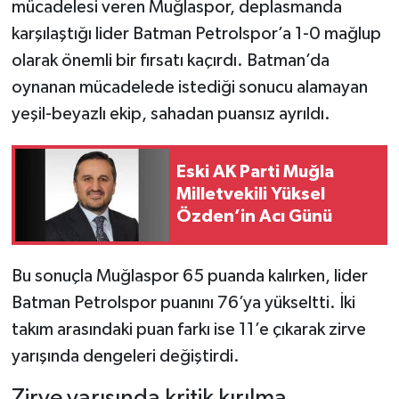
mücadelesi veren Muğlaspor, deplasmanda
karşılaştığı lider Batman Petrolspor’a 1-0 mağlup
olarak önemli bir fırsatı kaçırdı. Batman’da
oynanan mücadelede istediği sonucu alamayan
yeşil-beyazlı ekip, sahadan puansız ayrıldı.
Eski AK Parti Muğla
Milletvekili Yüksel
Özden’in Acı Günü
Bu sonuçla Muğlaspor 65 puanda kalırken, lider
Batman Petrolspor puanını 76’ya yükseltti. İki
takım arasındaki puan farkı ise 11’e çıkarak zirve
yarışında dengeleri değiştirdi.
Zirve yarışında kritik kırılma