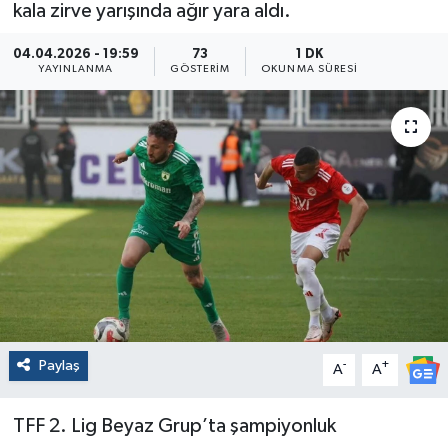
kala zirve yarışında ağır yara aldı.
04.04.2026 - 19:59
73
1 DK
YAYINLANMA
GÖSTERIM
OKUNMA SÜRESI
Paylaş
-
+
A
A
TFF 2. Lig Beyaz Grup’ta şampiyonluk