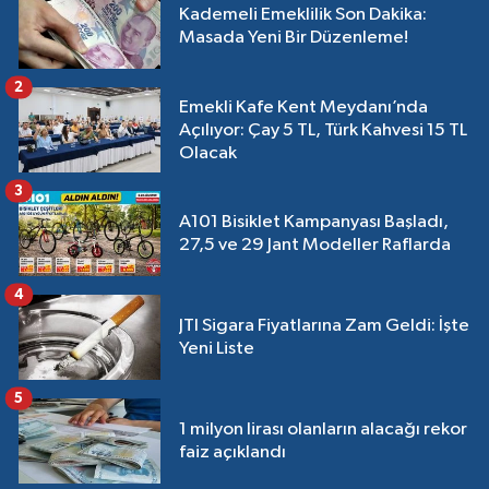
Kademeli Emeklilik Son Dakika:
Masada Yeni Bir Düzenleme!
2
Emekli Kafe Kent Meydanı’nda
Açılıyor: Çay 5 TL, Türk Kahvesi 15 TL
Olacak
3
A101 Bisiklet Kampanyası Başladı,
27,5 ve 29 Jant Modeller Raflarda
4
JTI Sigara Fiyatlarına Zam Geldi: İşte
Yeni Liste
5
1 milyon lirası olanların alacağı rekor
faiz açıklandı