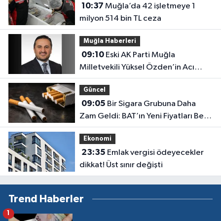
10:37
Muğla’da 42 işletmeye 1
milyon 514 bin TL ceza
Muğla Haberleri
09:10
Eski AK Parti Muğla
Milletvekili Yüksel Özden’in Acı
Günü
Güncel
09:05
Bir Sigara Grubuna Daha
Zam Geldi: BAT’ın Yeni Fiyatları Belli
Oldu
Ekonomi
23:35
Emlak vergisi ödeyecekler
dikkat! Üst sınır değişti
Trend Haberler
1