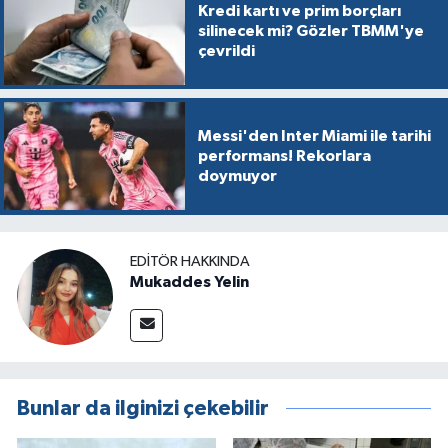
Kredi kartı ve prim borçları
silinecek mi? Gözler TBMM'ye
çevrildi
Messi'den Inter Miami ile tarihi
performans! Rekorlara
doymuyor
EDITÖR HAKKINDA
Mukaddes Yelin
Bunlar da ilginizi çekebilir