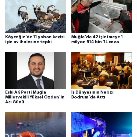
Köyceğiz’de 11 yaban keçisi
Muğla’da 42 işletmeye 1
için av ihalesine tepki
milyon 514 bin TL ceza
Eski AK Parti Muğla
İş Dünyasının Nabzı
Milletvekili Yüksel Özden’in
Bodrum'da Attı
Acı Günü