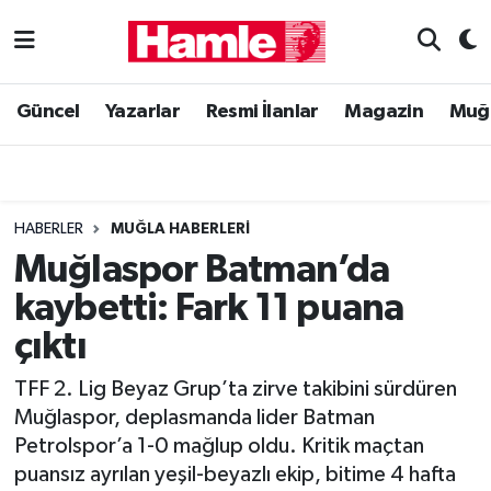
Güncel
Muğla Nöbetçi Eczaneler
Güncel
Yazarlar
Resmi İlanlar
Magazin
Muğ
Yazarlar
Muğla Hava Durumu
Resmi İlanlar
Muğla Namaz Vakitleri
HABERLER
MUĞLA HABERLERI
Magazin
Muğla Trafik Yoğunluk Haritası
Muğlaspor Batman’da
kaybetti: Fark 11 puana
Muğla Haber
Süper Lig Puan Durumu ve Fikstür
çıktı
Siyaset
Tüm Manşetler
TFF 2. Lig Beyaz Grup’ta zirve takibini sürdüren
Muğlaspor, deplasmanda lider Batman
Son Dakika Haberleri
Petrolspor’a 1-0 mağlup oldu. Kritik maçtan
puansız ayrılan yeşil-beyazlı ekip, bitime 4 hafta
Haber Arşivi