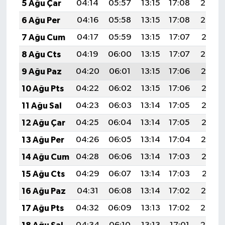
5 Ağu Çar
04:14
05:57
13:15
17:08
20:24
6 Ağu Per
04:16
05:58
13:15
17:08
20:23
7 Ağu Cum
04:17
05:59
13:15
17:07
20:21
8 Ağu Cts
04:19
06:00
13:15
17:07
20:20
9 Ağu Paz
04:20
06:01
13:15
17:06
20:19
10 Ağu Pts
04:22
06:02
13:15
17:06
20:18
11 Ağu Sal
04:23
06:03
13:14
17:05
20:16
12 Ağu Çar
04:25
06:04
13:14
17:05
20:15
13 Ağu Per
04:26
06:05
13:14
17:04
20:14
14 Ağu Cum
04:28
06:06
13:14
17:03
20:12
15 Ağu Cts
04:29
06:07
13:14
17:03
20:11
16 Ağu Paz
04:31
06:08
13:14
17:02
20:10
17 Ağu Pts
04:32
06:09
13:13
17:02
20:08