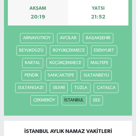
AKŞAM
YATSI
20:19
21:52
ARNAVUTKOY
AVCILAR
BAŞAKŞEHİR
BEYLİKDÜZÜ
BÜYÜKÇEKMECE
ESENYURT
KARTAL
KÜÇÜKÇEKMECE
MALTEPE
PENDİK
SANCAKTEPE
SULTANBEYLİ
SULTANGAZİ
SİLİVRİ
TUZLA
ÇATALCA
ÇEKMEKÖY
İSTANBUL
ŞİLE
İSTANBUL AYLIK NAMAZ VAKITLERI