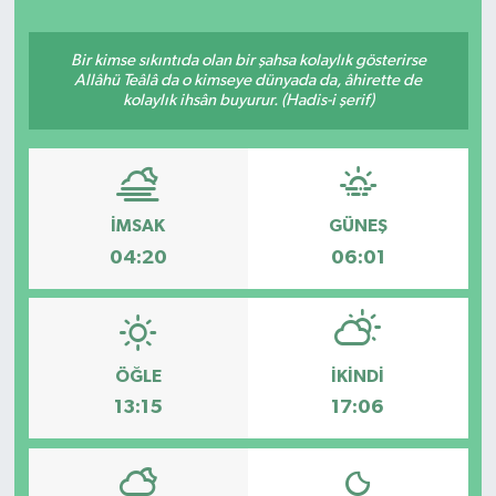
Bir kimse sıkıntıda olan bir şahsa kolaylık gösterirse
Allâhü Teâlâ da o kimseye dünyada da, âhirette de
kolaylık ihsân buyurur. (Hadis-i şerif)
İMSAK
GÜNEŞ
04:20
06:01
ÖĞLE
İKINDI
13:15
17:06