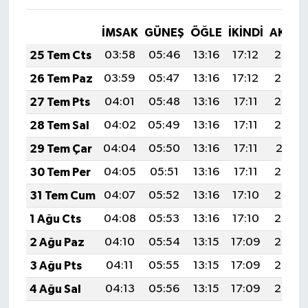
İMSAK
GÜNEŞ
ÖĞLE
İKINDI
AKŞA
25 Tem Cts
03:58
05:46
13:16
17:12
20:35
26 Tem Paz
03:59
05:47
13:16
17:12
20:34
27 Tem Pts
04:01
05:48
13:16
17:11
20:33
28 Tem Sal
04:02
05:49
13:16
17:11
20:32
29 Tem Çar
04:04
05:50
13:16
17:11
20:31
30 Tem Per
04:05
05:51
13:16
17:11
20:30
31 Tem Cum
04:07
05:52
13:16
17:10
20:29
1 Ağu Cts
04:08
05:53
13:16
17:10
20:28
2 Ağu Paz
04:10
05:54
13:15
17:09
20:27
3 Ağu Pts
04:11
05:55
13:15
17:09
20:26
4 Ağu Sal
04:13
05:56
13:15
17:09
20:25