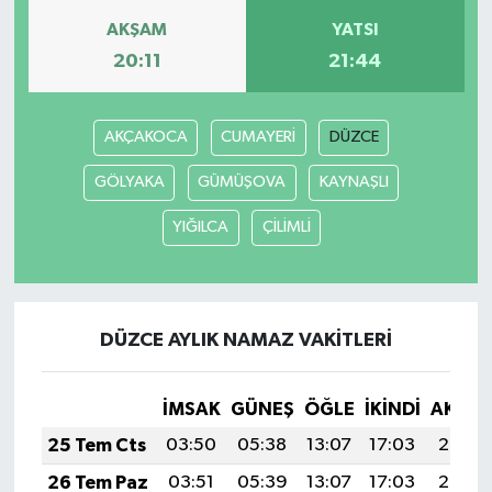
AKŞAM
YATSI
20:11
21:44
AKÇAKOCA
CUMAYERİ
DÜZCE
GÖLYAKA
GÜMÜŞOVA
KAYNAŞLI
YIĞILCA
ÇİLİMLİ
DÜZCE AYLIK NAMAZ VAKITLERI
İMSAK
GÜNEŞ
ÖĞLE
İKINDI
AKŞA
25 Tem Cts
03:50
05:38
13:07
17:03
20:26
26 Tem Paz
03:51
05:39
13:07
17:03
20:25