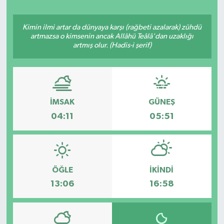
Kimin ilmi artar da dünyaya karşı (rağbeti azalarak) zühdü
artmazsa o kimsenin ancak Allâhü Teâlâ'dan uzaklığı
artmış olur. (Hadis-i şerif)
İMSAK
GÜNEŞ
04:11
05:51
ÖĞLE
İKINDI
13:06
16:58