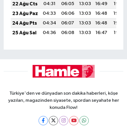
22 Ağu Cts
04:31
06:05
13:03
16:49
19:52
23 Ağu Paz
04:33
06:06
13:03
16:48
19:50
24 Ağu Pts
04:34
06:07
13:03
16:48
19:49
25 Ağu Sal
04:36
06:08
13:03
16:47
19:47
Türkiye'den ve dünyadan son dakika haberleri, köşe
yazıları, magazinden siyasete, spordan seyahate her
konuda Flow!