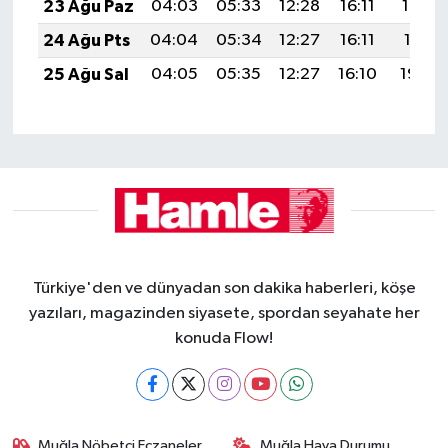
23 Ağu Paz
04:03
05:33
12:28
16:11
19:12
24 Ağu Pts
04:04
05:34
12:27
16:11
19:11
25 Ağu Sal
04:05
05:35
12:27
16:10
19:09
Türkiye'den ve dünyadan son dakika haberleri, köşe
yazıları, magazinden siyasete, spordan seyahate her
konuda Flow!
Muğla Nöbetçi Eczaneler
Muğla Hava Durumu