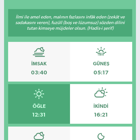
İlmi ile amel eden, malının fazlasını infâk eden (zekât ve
sadakasını veren), fuzûlî (boş ve lüzumsuz) sözden dilini
tutan kimseye müjdeler olsun. (Hadis-i şerif)
İMSAK
GÜNEŞ
03:40
05:17
ÖĞLE
İKINDI
12:31
16:21