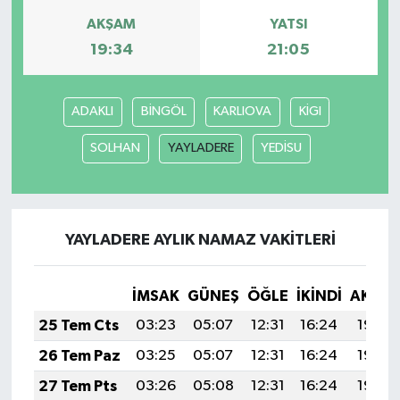
AKŞAM
YATSI
19:34
21:05
ADAKLI
BİNGÖL
KARLIOVA
KİGI
SOLHAN
YAYLADERE
YEDİSU
YAYLADERE AYLIK NAMAZ VAKITLERI
İMSAK
GÜNEŞ
ÖĞLE
İKINDI
AKŞA
25 Tem Cts
03:23
05:07
12:31
16:24
19:46
26 Tem Paz
03:25
05:07
12:31
16:24
19:45
27 Tem Pts
03:26
05:08
12:31
16:24
19:44