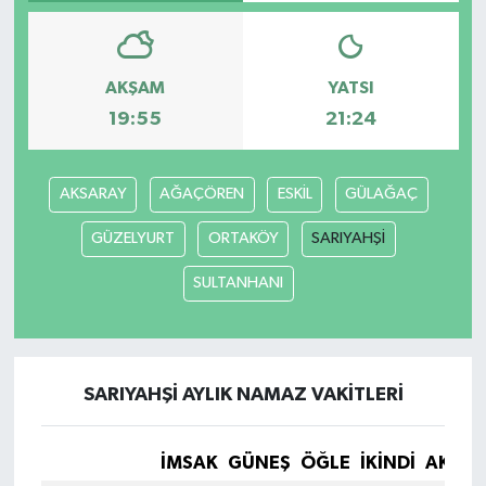
AKŞAM
YATSI
19:55
21:24
AKSARAY
AĞAÇÖREN
ESKİL
GÜLAĞAÇ
GÜZELYURT
ORTAKÖY
SARIYAHŞİ
SULTANHANI
SARIYAHŞİ AYLIK NAMAZ VAKITLERI
İMSAK
GÜNEŞ
ÖĞLE
İKINDI
AKŞA