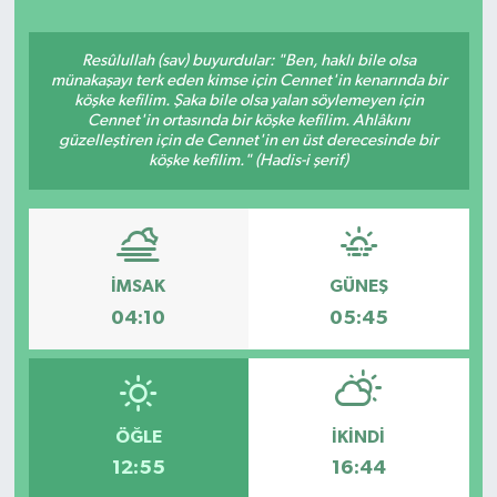
Resûlullah (sav) buyurdular: "Ben, haklı bile olsa
münakaşayı terk eden kimse için Cennet'in kenarında bir
köşke kefilim. Şaka bile olsa yalan söylemeyen için
Cennet'in ortasında bir köşke kefilim. Ahlâkını
güzelleştiren için de Cennet'in en üst derecesinde bir
köşke kefilim." (Hadis-i şerif)
İMSAK
GÜNEŞ
04:10
05:45
ÖĞLE
İKINDI
12:55
16:44