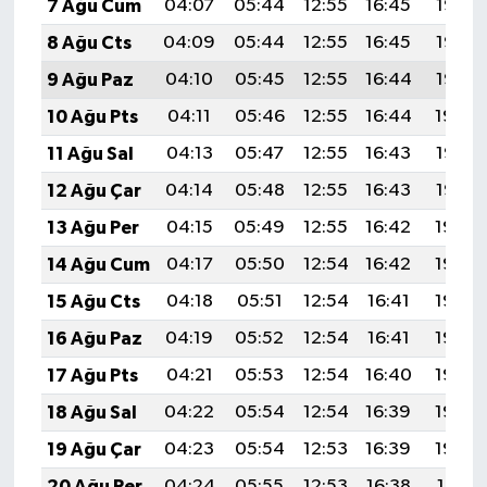
7 Ağu Cum
04:07
05:44
12:55
16:45
19:57
8 Ağu Cts
04:09
05:44
12:55
16:45
19:56
9 Ağu Paz
04:10
05:45
12:55
16:44
19:55
10 Ağu Pts
04:11
05:46
12:55
16:44
19:54
11 Ağu Sal
04:13
05:47
12:55
16:43
19:53
12 Ağu Çar
04:14
05:48
12:55
16:43
19:52
13 Ağu Per
04:15
05:49
12:55
16:42
19:50
14 Ağu Cum
04:17
05:50
12:54
16:42
19:49
15 Ağu Cts
04:18
05:51
12:54
16:41
19:48
16 Ağu Paz
04:19
05:52
12:54
16:41
19:46
17 Ağu Pts
04:21
05:53
12:54
16:40
19:45
18 Ağu Sal
04:22
05:54
12:54
16:39
19:44
19 Ağu Çar
04:23
05:54
12:53
16:39
19:42
20 Ağu Per
04:24
05:55
12:53
16:38
19:41