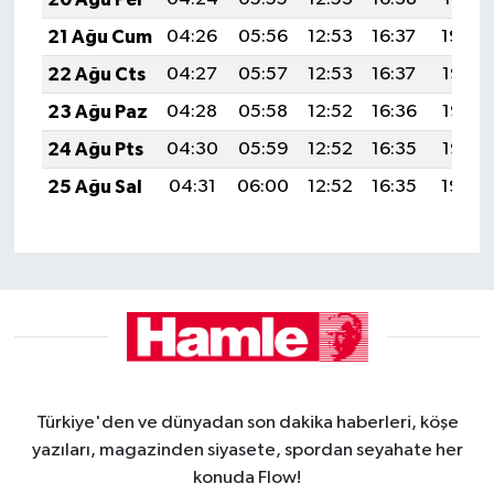
21 Ağu Cum
04:26
05:56
12:53
16:37
19:40
22 Ağu Cts
04:27
05:57
12:53
16:37
19:38
23 Ağu Paz
04:28
05:58
12:52
16:36
19:37
24 Ağu Pts
04:30
05:59
12:52
16:35
19:35
25 Ağu Sal
04:31
06:00
12:52
16:35
19:34
Türkiye'den ve dünyadan son dakika haberleri, köşe
yazıları, magazinden siyasete, spordan seyahate her
konuda Flow!