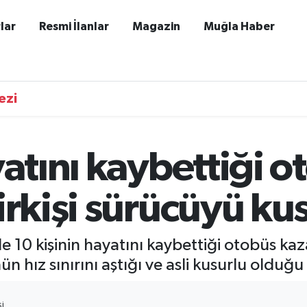
lar
Resmi İlanlar
Magazin
Muğla Haber
ezi
yatını kaybettiği o
irkişi sürücüyü ku
 10 kişinin hayatını kaybettiği otobüs kaza
ız sınırını aştığı ve asli kusurlu olduğu b
I