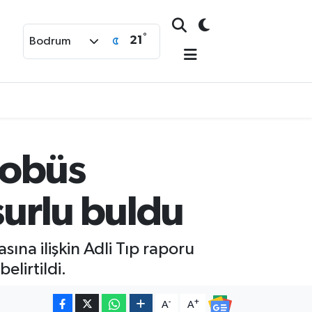
°
21
Bodrum
tobüs
surlu buldu
sına ilişkin Adli Tıp raporu
elirtildi.
-
+
A
A