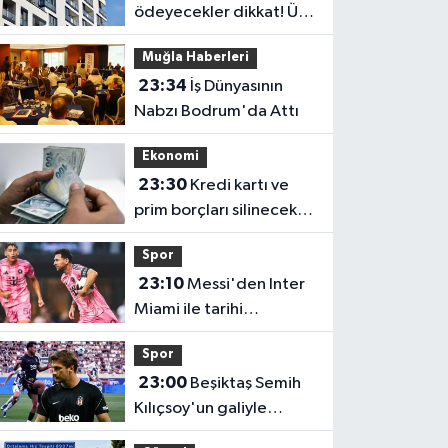
ödeyecekler dikkat! Üst
sınır değişti
Muğla Haberleri
23:34
İş Dünyasının
Nabzı Bodrum'da Attı
Ekonomi
23:30
Kredi kartı ve
prim borçları silinecek
mi? Gözler TBMM'ye
Spor
çevrildi
23:10
Messi'den Inter
Miami ile tarihi
performans! Rekorlara
Spor
doymuyor
23:00
Beşiktaş Semih
Kılıçsoy'un galiyle
avantajı elde etti!