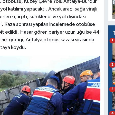
u otobüsü, Kuzey Çevre Yolu Antalya-Burdur
yol katılımı yapacaktı. Ancak araç, sağa virajlı
lere çarptı, sürüklendi ve yol dışındaki
di. Kaza sonrası yapılan incelemede otobüse
it edildi. Hasar gören bariyer uzunluğu ise 44
 hız grafiği, Antalya otobüs kazası sırasında
1
ortaya koydu.
2
3
4