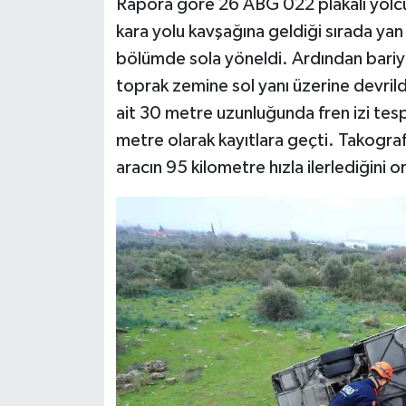
Rapora göre 26 ABG 022 plakalı yolc
kara yolu kavşağına geldiği sırada yan 
bölümde sola yöneldi. Ardından bariyer
toprak zemine sol yanı üzerine devril
ait 30 metre uzunluğunda fren izi tesp
metre olarak kayıtlara geçti. Takograf
aracın 95 kilometre hızla ilerlediğini 