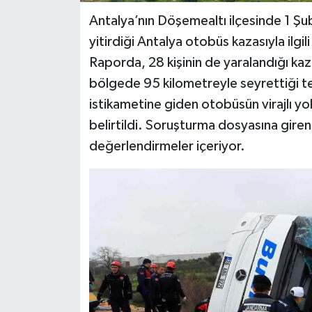
Antalya’nın Döşemealtı ilçesinde 1 Şu
yitirdiği Antalya otobüs kazasıyla ilg
Raporda, 28 kişinin de yaralandığı ka
bölgede 95 kilometreyle seyrettiği t
istikametine giden otobüsün virajlı yo
belirtildi. Soruşturma dosyasına giren 
değerlendirmeler içeriyor.