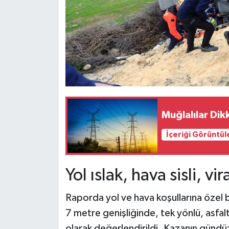
Muğlalılar Dik
İçeriği Görüntül
Yol ıslak, hava sisli, vir
Raporda yol ve hava koşullarına özel b
7 metre genişliğinde, tek yönlü, asfalt
olarak değerlendirildi. Kazanın gündü