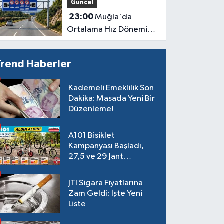
Güncel
23:00
Muğla'da
Ortalama Hız Dönemi
Başlıyor
Trend Haberler
Kademeli Emeklilik Son
Dakika: Masada Yeni Bir
Düzenleme!
A101 Bisiklet
Kampanyası Başladı,
27,5 ve 29 Jant
Modeller Raflarda
JTI Sigara Fiyatlarına
Zam Geldi: İşte Yeni
Liste