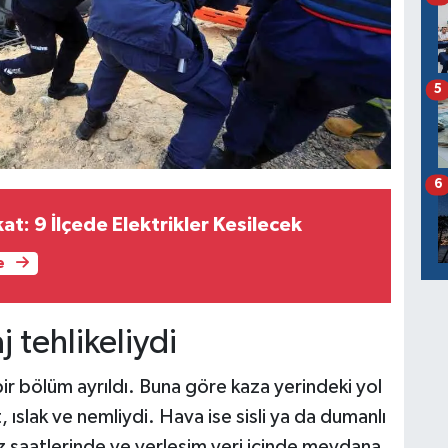
5
6
kat: 9 İlçede Elektrikler Kesilecek
e
aj tehlikeliydi
ir bölüm ayrıldı. Buna göre kaza yerindeki yol
, ıslak ve nemliydi. Hava ise sisli ya da dumanlı
z saatlerinde ve yerleşim yeri içinde meydana