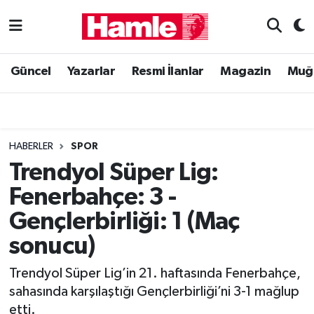
Güncel
Muğla Nöbetçi Eczaneler
Güncel
Yazarlar
Resmi İlanlar
Magazin
Muğ
Yazarlar
Muğla Hava Durumu
Resmi İlanlar
Muğla Namaz Vakitleri
HABERLER
SPOR
Magazin
Muğla Trafik Yoğunluk Haritası
Trendyol Süper Lig:
Fenerbahçe: 3 -
Muğla Haber
Süper Lig Puan Durumu ve Fikstür
Gençlerbirliği: 1 (Maç
Siyaset
Tüm Manşetler
sonucu)
Son Dakika Haberleri
Trendyol Süper Lig’in 21. haftasında Fenerbahçe,
sahasında karşılaştığı Gençlerbirliği’ni 3-1 mağlup
Haber Arşivi
etti.