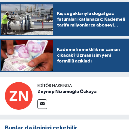
Kış soğuklarıyla doğal gaz
faturaları katlanacak: Kademeli
tarife milyonlarca aboneyi
vurabilir
Kademeli emeklilik ne zaman
çıkacak? Uzman isim yeni
formülü açıkladı
EDITÖR HAKKINDA
Zeynep Nizamoğlu Özkaya
Bunlar da ilginizi çekebilir