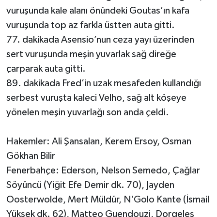
vuruşunda kale alanı önündeki Goutas’ın kafa
vuruşunda top az farkla üstten auta gitti.
77. dakikada Asensio’nun ceza yayı üzerinden
sert vuruşunda meşin yuvarlak sağ direğe
çarparak auta gitti.
89. dakikada Fred’in uzak mesafeden kullandığı
serbest vuruşta kaleci Velho, sağ alt köşeye
yönelen meşin yuvarlağı son anda çeldi.
Hakemler: Ali Şansalan, Kerem Ersoy, Osman
Gökhan Bilir
Fenerbahçe: Ederson, Nelson Semedo, Çağlar
Söyüncü (Yiğit Efe Demir dk. 70), Jayden
Oosterwolde, Mert Müldür, N'Golo Kante (İsmail
Yüksek dk. 62), Matteo Guendouzi, Dorgeles