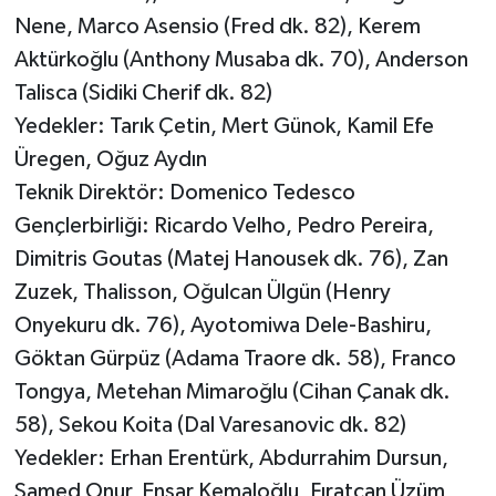
Nene, Marco Asensio (Fred dk. 82), Kerem
Aktürkoğlu (Anthony Musaba dk. 70), Anderson
Talisca (Sidiki Cherif dk. 82)
Yedekler: Tarık Çetin, Mert Günok, Kamil Efe
Üregen, Oğuz Aydın
Teknik Direktör: Domenico Tedesco
Gençlerbirliği: Ricardo Velho, Pedro Pereira,
Dimitris Goutas (Matej Hanousek dk. 76), Zan
Zuzek, Thalisson, Oğulcan Ülgün (Henry
Onyekuru dk. 76), Ayotomiwa Dele-Bashiru,
Göktan Gürpüz (Adama Traore dk. 58), Franco
Tongya, Metehan Mimaroğlu (Cihan Çanak dk.
58), Sekou Koita (Dal Varesanovic dk. 82)
Yedekler: Erhan Erentürk, Abdurrahim Dursun,
Samed Onur, Ensar Kemaloğlu, Fıratcan Üzüm