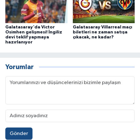
Galatasaray'da Victor
Galatasaray Villarreal maçı
Osimhen gelişmesi! İngiliz
biletleri ne zaman satışa
devi teklif yapmaya
çıkacak, ne kadar?
hazırlanıyor
Yorumlar
Gönder