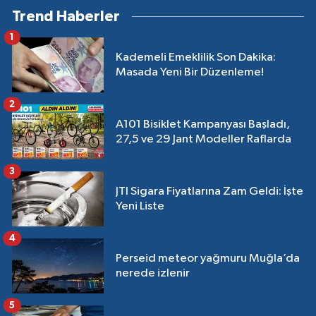
Trend Haberler
1
Kademeli Emeklilik Son Dakika:
Masada Yeni Bir Düzenleme!
2
A101 Bisiklet Kampanyası Başladı,
27,5 ve 29 Jant Modeller Raflarda
3
JTI Sigara Fiyatlarına Zam Geldi: İşte
Yeni Liste
4
Perseid meteor yağmuru Muğla’da
nerede izlenir
5