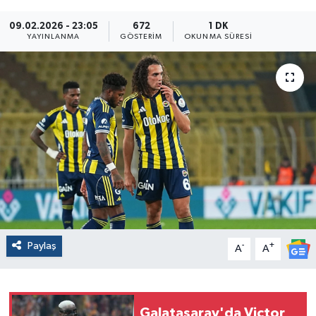
09.02.2026 - 23:05
672
1 DK
YAYINLANMA
GÖSTERIM
OKUNMA SÜRESI
Paylaş
-
+
A
A
Galatasaray'da Victor