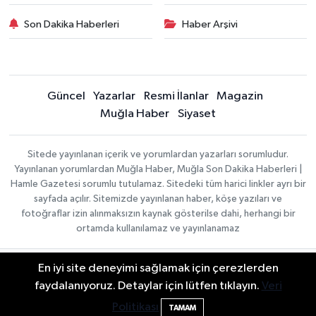
Son Dakika Haberleri
Haber Arşivi
Güncel
Yazarlar
Resmi İlanlar
Magazin
Muğla Haber
Siyaset
Sitede yayınlanan içerik ve yorumlardan yazarları sorumludur.
Yayınlanan yorumlardan Muğla Haber, Muğla Son Dakika Haberleri |
Hamle Gazetesi sorumlu tutulamaz. Sitedeki tüm harici linkler ayrı bir
sayfada açılır. Sitemizde yayınlanan haber, köşe yazıları ve
fotoğraflar izin alınmaksızın kaynak gösterilse dahi, herhangi bir
ortamda kullanılamaz ve yayınlanamaz
En iyi site deneyimi sağlamak için çerezlerden
Gizlilik Sözleşmesi
Haber Yazılımı:
TE Bilişim
Veri Politikası
faydalanıyoruz. Detaylar için lütfen tıklayın.
Veri
| Copyright © 2026
Yayın İlkeleri
Politikası
TAMAM