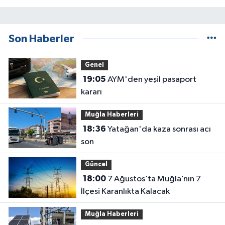
Son Haberler
Genel
19:05
AYM'den yeşil pasaport
kararı
Muğla Haberleri
18:36
Yatağan'da kaza sonrası acı
son
Güncel
18:00
7 Ağustos’ta Muğla’nın 7
İlçesi Karanlıkta Kalacak
Muğla Haberleri