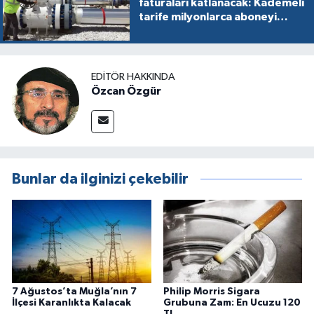
faturaları katlanacak: Kademeli
tarife milyonlarca aboneyi
vurabilir
EDITÖR HAKKINDA
Özcan Özgür
Bunlar da ilginizi çekebilir
7 Ağustos’ta Muğla’nın 7
Philip Morris Sigara
İlçesi Karanlıkta Kalacak
Grubuna Zam: En Ucuzu 120