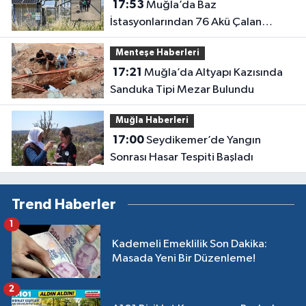
17:53
Muğla’da Baz
İstasyonlarından 76 Akü Çalan
Şüpheli Tutuklandı
Menteşe Haberleri
17:21
Muğla’da Altyapı Kazısında
Sanduka Tipi Mezar Bulundu
Muğla Haberleri
17:00
Seydikemer’de Yangın
Sonrası Hasar Tespiti Başladı
Trend Haberler
1
Kademeli Emeklilik Son Dakika:
Masada Yeni Bir Düzenleme!
2