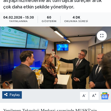
altyapı hizmetlerine ait tüm dijital süreçler artık
çok daha etkin şekilde yönetiliyor.
04.02.2026 - 15:30
60
4 DK
YAYINLANMA
GÖSTERIM
OKUNMA SÜRESI
Paylaş
-
+
A
A
Yenilenen Teknoloji Merkezi sayesinde MUSKİ’nin