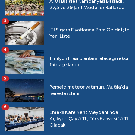
A101 Bisiklet Kampanyası Başladı,
27,5 ve 29 Jant Modeller Raflarda
3
JTI Sigara Fiyatlarına Zam Geldi: İşte
Yeni Liste
4
1 milyon lirası olanların alacağı rekor
faiz açıklandı
5
Perseid meteor yağmuru Muğla’da
nerede izlenir
6
Emekli Kafe Kent Meydanı’nda
Açılıyor: Çay 5 TL, Türk Kahvesi 15 TL
Olacak