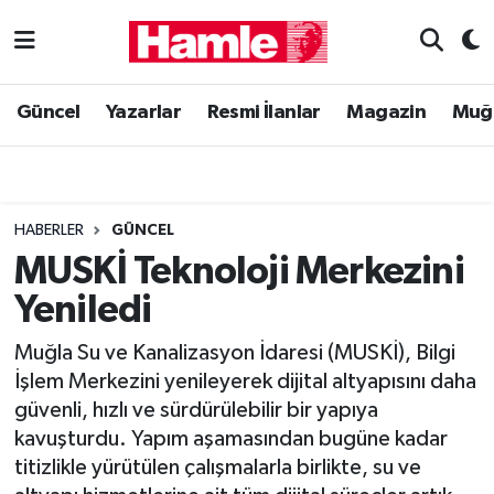
Güncel
Muğla Nöbetçi Eczaneler
Güncel
Yazarlar
Resmi İlanlar
Magazin
Muğ
Yazarlar
Muğla Hava Durumu
Resmi İlanlar
Muğla Namaz Vakitleri
HABERLER
GÜNCEL
Magazin
Muğla Trafik Yoğunluk Haritası
MUSKİ Teknoloji Merkezini
Yeniledi
Muğla Haber
Süper Lig Puan Durumu ve Fikstür
Muğla Su ve Kanalizasyon İdaresi (MUSKİ), Bilgi
Siyaset
Tüm Manşetler
İşlem Merkezini yenileyerek dijital altyapısını daha
güvenli, hızlı ve sürdürülebilir bir yapıya
Son Dakika Haberleri
kavuşturdu. Yapım aşamasından bugüne kadar
titizlikle yürütülen çalışmalarla birlikte, su ve
Haber Arşivi