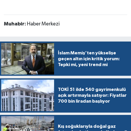
Muhabir:
Haber Merkezi
İslam Memiş’ten yükselişe
geçen altın için kritik yorum:
Tepki mi, yeni trend mi
TOKİ 51 ilde 540 gayrimenkulü
açık artırmayla satıyor: Fiyatlar
700 bin liradan başlıyor
Kış soğuklarıyla doğal gaz