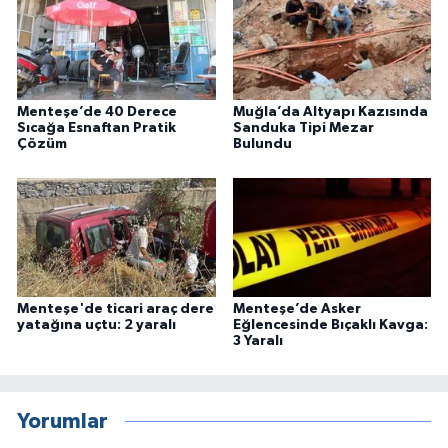
Menteşe’de 40 Derece
Muğla’da Altyapı Kazısında
Sıcağa Esnaftan Pratik
Sanduka Tipi Mezar
Çözüm
Bulundu
Menteşe'de ticari araç dere
Menteşe’de Asker
yatağına uçtu: 2 yaralı
Eğlencesinde Bıçaklı Kavga:
3 Yaralı
Yorumlar