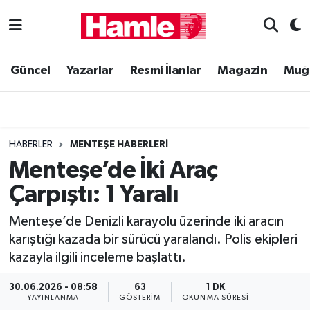
Güncel
Muğla Nöbetçi Eczaneler
Güncel
Yazarlar
Resmi İlanlar
Magazin
Muğ
Yazarlar
Muğla Hava Durumu
Resmi İlanlar
Muğla Namaz Vakitleri
HABERLER
MENTEŞE HABERLERI
Magazin
Muğla Trafik Yoğunluk Haritası
Menteşe’de İki Araç
Çarpıştı: 1 Yaralı
Muğla Haber
Süper Lig Puan Durumu ve Fikstür
Menteşe’de Denizli karayolu üzerinde iki aracın
Siyaset
Tüm Manşetler
karıştığı kazada bir sürücü yaralandı. Polis ekipleri
kazayla ilgili inceleme başlattı.
Son Dakika Haberleri
30.06.2026 - 08:58
63
1 DK
Haber Arşivi
YAYINLANMA
GÖSTERIM
OKUNMA SÜRESI