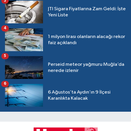
3
JTI Sigara Fiyatlarına Zam Geldi: İşte
Yeni Liste
4
1 milyon lirası olanların alacağı rekor
faiz açıklandı
5
Perseid meteor yağmuru Muğla’da
nerede izlenir
6
6 Ağustos’ta Aydın’ın 9 İlçesi
Karanlıkta Kalacak