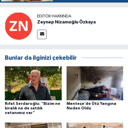
EDITÖR HAKKINDA
Zeynep Nizamoğlu Özkaya
Bunlar da ilginizi çekebilir
Rıfat Serdaroğlu: “Bizim ne
Menteşe’de Ütü Yangına
kiralık ne de satılık
Neden Oldu
vatanımız var”