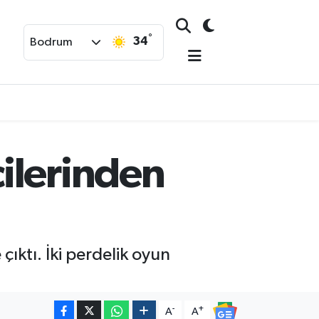
°
34
Bodrum
ilerinden
ıktı. İki perdelik oyun
-
+
A
A