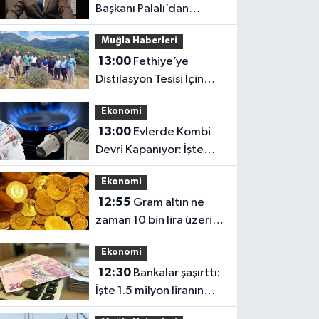
Başkanı Palalı’dan
Belediyelere Çağrı:
Muğla Haberleri
“Hukuki Engel mi, Siyasi
13:00
Fethiye’ye
Tercih mi?”
Distilasyon Tesisi İçin
Yerinde İnceleme
Ekonomi
13:00
Evlerde Kombi
Devri Kapanıyor: İşte
Yeni Karar
Ekonomi
12:55
Gram altın ne
zaman 10 bin lira üzerini
görecek: Şaşırtan
Ekonomi
açıklama geldi
12:30
Bankalar şaşırttı:
İşte 1.5 milyon liranın
rekor faizi