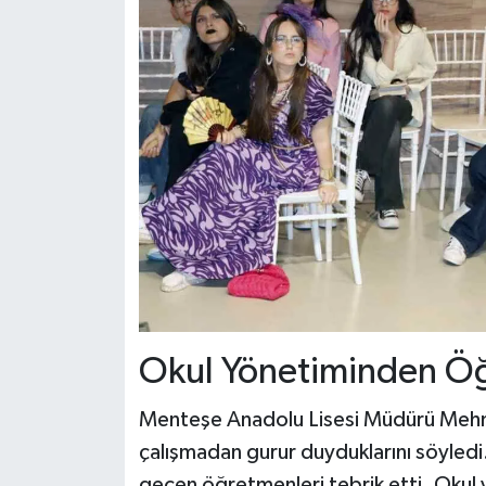
Okul Yönetiminden Öğ
Menteşe Anadolu Lisesi Müdürü Mehme
çalışmadan gurur duyduklarını söyledi
geçen öğretmenleri tebrik etti. Okul yö