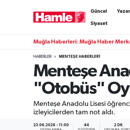
Güncel
Yazar
Güncel
Muğla Nöbetçi Eczaneler
Siyaset
Yazarlar
Muğla Hava Durumu
Muğla Haberleri: Muğla Haber Merk
Resmi İlanlar
Muğla Namaz Vakitleri
HABERLER
MENTEŞE HABERLERI
Menteşe Anad
Magazin
Muğla Trafik Yoğunluk Haritası
Muğla Haber
Süper Lig Puan Durumu ve Fikstür
"Otobüs" O
Siyaset
Tüm Manşetler
Menteşe Anadolu Lisesi öğrencil
Son Dakika Haberleri
izleyicilerden tam not aldı.
Haber Arşivi
23.06.2026 - 11:00
44
2 DK
YAYINLANMA
GÖSTERIM
OKUNMA SÜRE