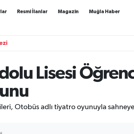
lar
Resmi İlanlar
Magazin
Muğla Haber
ezi
olu Lisesi Öğrenc
yunu
eri, Otobüs adlı tiyatro oyunuyla sahneye ç
SI