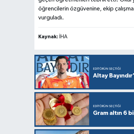
öğrencilerin özgüvenine, ekip çalışma
vurguladı.
Kaynak:
İHA
EDITÖRÜN SEÇTIĞI
Altay Bayındır'
EDITÖRÜN SEÇTIĞI
Gram altın 6 bi