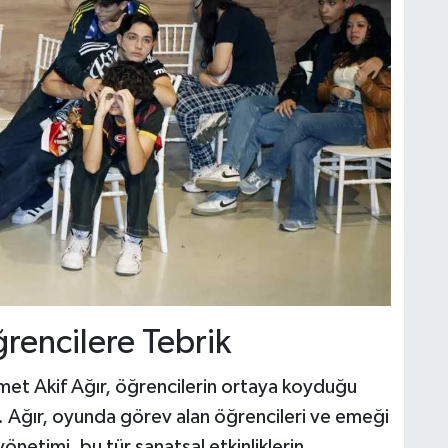
rencilere Tebrik
t Akif Ağır, öğrencilerin ortaya koyduğu
. Ağır, oyunda görev alan öğrencileri ve emeği
netimi, bu tür sanatsal etkinliklerin