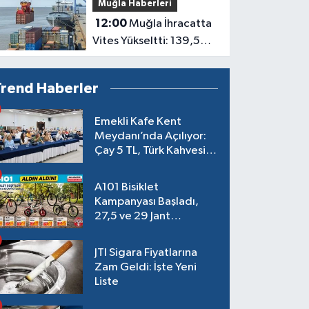
Muğla Haberleri
12:00
Muğla İhracatta
Vites Yükseltti: 139,5
Milyon Dolar
Trend Haberler
Emekli Kafe Kent
Meydanı’nda Açılıyor:
Çay 5 TL, Türk Kahvesi
15 TL Olacak
A101 Bisiklet
Kampanyası Başladı,
27,5 ve 29 Jant
Modeller Raflarda
JTI Sigara Fiyatlarına
Zam Geldi: İşte Yeni
Liste