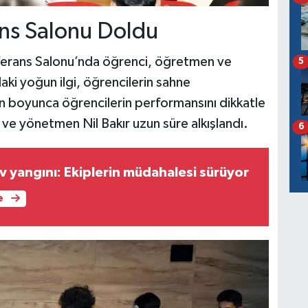
ans Salonu Doldu
ferans Salonu’nda öğrenci, öğretmen ve
5
daki yoğun ilgi, öğrencilerin sahne
un boyunca öğrencilerin performansını dikkatle
ve yönetmen Nil Bakır uzun süre alkışlandı.
6
 yangını: Ekiplerin müdahalesi sürüyor
e