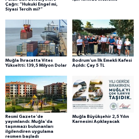
Çağrı: “Hukuki Engel mi,
Siyasi Tercih mi?”
Muğla İhracatta Vites
Bodrum’un İlk Emekli Kafesi
Yükseltti: 139,5 Milyon Dolar
Açıldı: Çay 5 TL
Resmî Gazete'de
Muğla Büyükşehir 2,5 Yılın
yayımlandı: Muğla'da
Karnesini Açıklayacak
taşınmazı bulunanları
ilgilendiren uygulama
resmen başladı