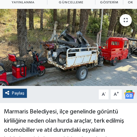
YAYINLANMA
GÜNCELLEME
GÖSTERIM
OKU
Paylaş
-
+
A
A
Marmaris Belediyesi, ilçe genelinde görüntü
kirliliğine neden olan hurda araçlar, terk edilmiş
otomobiller ve atıl durumdaki eşyaların