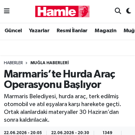
Güncel
Muğla Nöbetçi Eczaneler
Güncel
Yazarlar
Resmi İlanlar
Magazin
Muğ
Yazarlar
Muğla Hava Durumu
Resmi İlanlar
Muğla Namaz Vakitleri
HABERLER
MUĞLA HABERLERI
Magazin
Muğla Trafik Yoğunluk Haritası
Marmaris’te Hurda Araç
Operasyonu Başlıyor
Muğla Haber
Süper Lig Puan Durumu ve Fikstür
Marmaris Belediyesi, hurda araç, terk edilmiş
Siyaset
Tüm Manşetler
otomobil ve atıl eşyalara karşı harekete geçti.
Ortak alanlardaki materyaller 30 Haziran’dan
Son Dakika Haberleri
sonra kaldırılacak.
Haber Arşivi
22.06.2026 - 20:05
22.06.2026 - 20:30
1349