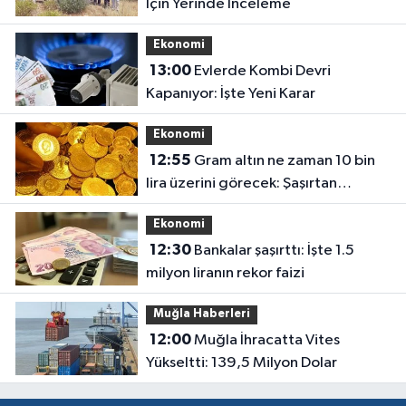
İçin Yerinde İnceleme
Ekonomi
13:00
Evlerde Kombi Devri
Kapanıyor: İşte Yeni Karar
Ekonomi
12:55
Gram altın ne zaman 10 bin
lira üzerini görecek: Şaşırtan
açıklama geldi
Ekonomi
12:30
Bankalar şaşırttı: İşte 1.5
milyon liranın rekor faizi
Muğla Haberleri
12:00
Muğla İhracatta Vites
Yükseltti: 139,5 Milyon Dolar