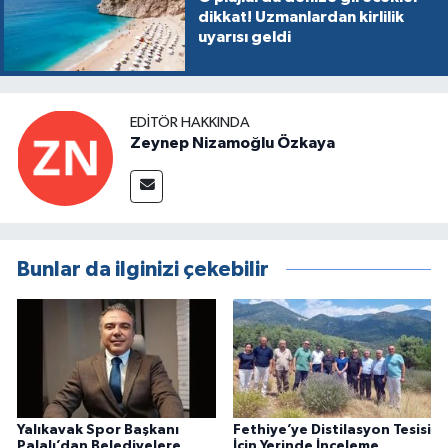
dikkat! Uzmanlardan kirlilik
uyarısı geldi
EDITÖR HAKKINDA
Zeynep Nizamoğlu Özkaya
Bunlar da ilginizi çekebilir
Yalıkavak Spor Başkanı
Fethiye’ye Distilasyon Tesisi
Palalı’dan Belediyelere
İçin Yerinde İnceleme