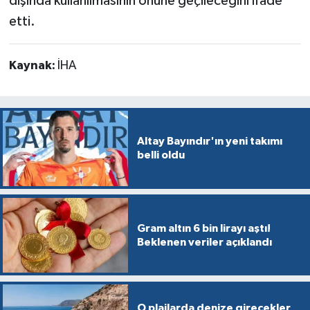
dışında kullanılmasının önüne geçileceğini ifade
etti.
Kaynak:
İHA
Altay Bayındır'ın yeni takımı
belli oldu
Gram altın 6 bin lirayı aştı!
Beklenen veriler açıklandı
O plajlarda denize girecekler