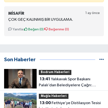
1 ay önce
MİSAFİR
ÇOK GEÇ KALINMIŞ BİR UYGULAMA.
Yanıtla
Beğen (
0
)
Beğenme (
0
)
Son Haberler
Bodrum Haberleri
13:41
Yalıkavak Spor Başkanı
Palalı’dan Belediyelere Çağrı:
“Hukuki Engel mi, Siyasi Tercih mi?”
Muğla Haberleri
13:00
Fethiye’ye Distilasyon Tesisi