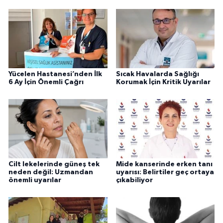
Yücelen Hastanesi’nden İlk
Sıcak Havalarda Sağlığı
6 Ay İçin Önemli Çağrı
Korumak İçin Kritik Uyarılar
Cilt lekelerinde güneş tek
Mide kanserinde erken tanı
neden değil: Uzmandan
uyarısı: Belirtiler geç ortaya
önemli uyarılar
çıkabiliyor