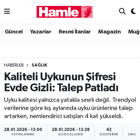
Güncel
Muğla Nöbetçi Eczaneler
Güncel
Yazarlar
Resmi İlanlar
Magazin
Muğ
Yazarlar
Muğla Hava Durumu
Resmi İlanlar
Muğla Namaz Vakitleri
HABERLER
SAĞLIK
Magazin
Muğla Trafik Yoğunluk Haritası
Kaliteli Uykunun Şifresi
Evde Gizli: Talep Patladı
Muğla Haber
Süper Lig Puan Durumu ve Fikstür
Uyku kalitesi yalnızca yatakla sınırlı değil. Trendyol
Siyaset
Tüm Manşetler
verilerine göre kış aylarında uyku ürünlerine talep
artarken, nemlendirici satışları 4 kat yükseldi.
Son Dakika Haberleri
28.01.2026 - 13:00
28.01.2026 - 13:28
42
Haber Arşivi
YAYINLANMA
GÜNCELLEME
GÖSTERIM
OKUNM