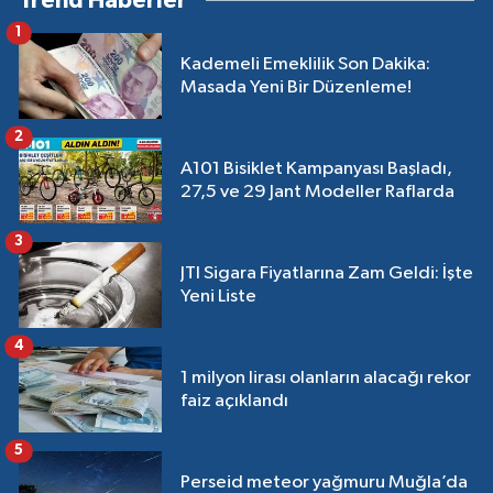
Trend Haberler
1
Kademeli Emeklilik Son Dakika:
Masada Yeni Bir Düzenleme!
2
A101 Bisiklet Kampanyası Başladı,
27,5 ve 29 Jant Modeller Raflarda
3
JTI Sigara Fiyatlarına Zam Geldi: İşte
Yeni Liste
4
1 milyon lirası olanların alacağı rekor
faiz açıklandı
5
Perseid meteor yağmuru Muğla’da