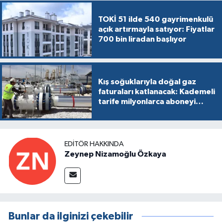
TOKİ 51 ilde 540 gayrimenkulü
açık artırmayla satıyor: Fiyatlar
700 bin liradan başlıyor
Kış soğuklarıyla doğal gaz
faturaları katlanacak: Kademeli
tarife milyonlarca aboneyi
vurabilir
EDITÖR HAKKINDA
Zeynep Nizamoğlu Özkaya
Bunlar da ilginizi çekebilir