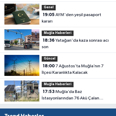
Taşıdı
Genel
19:05
AYM'den yeşil pasaport
kararı
Muğla Haberleri
18:36
Yatağan'da kaza sonrası acı
son
Güncel
18:00
7 Ağustos’ta Muğla’nın 7
İlçesi Karanlıkta Kalacak
Muğla Haberleri
17:53
Muğla’da Baz
İstasyonlarından 76 Akü Çalan
Şüpheli Tutuklandı