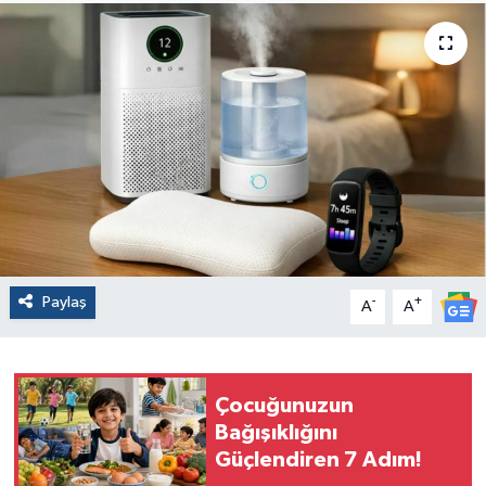
Paylaş
-
+
A
A
Çocuğunuzun
Bağışıklığını
Güçlendiren 7 Adım!