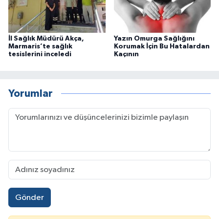
İl Sağlık Müdürü Akça,
Yazın Omurga Sağlığını
Marmaris’te sağlık
Korumak İçin Bu Hatalardan
tesislerini inceledi
Kaçının
Yorumlar
Gönder