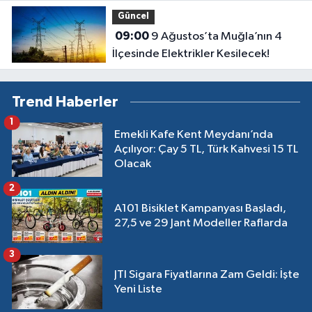
gecikenler dikkat
Güncel
09:00
9 Ağustos’ta Muğla’nın 4
İlçesinde Elektrikler Kesilecek!
Trend Haberler
1
Emekli Kafe Kent Meydanı’nda
Açılıyor: Çay 5 TL, Türk Kahvesi 15 TL
Olacak
2
A101 Bisiklet Kampanyası Başladı,
27,5 ve 29 Jant Modeller Raflarda
3
JTI Sigara Fiyatlarına Zam Geldi: İşte
Yeni Liste