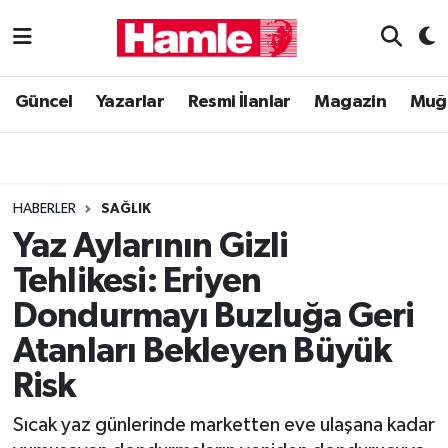
Güncel
Muğla Nöbetçi Eczaneler
Güncel
Yazarlar
Resmi İlanlar
Magazin
Muğ
Yazarlar
Muğla Hava Durumu
Resmi İlanlar
Muğla Namaz Vakitleri
HABERLER
SAĞLIK
Magazin
Muğla Trafik Yoğunluk Haritası
Yaz Aylarının Gizli
Tehlikesi: Eriyen
Muğla Haber
Süper Lig Puan Durumu ve Fikstür
Dondurmayı Buzluğa Geri
Siyaset
Tüm Manşetler
Atanları Bekleyen Büyük
Risk
Son Dakika Haberleri
Sıcak yaz günlerinde marketten eve ulaşana kadar
Haber Arşivi