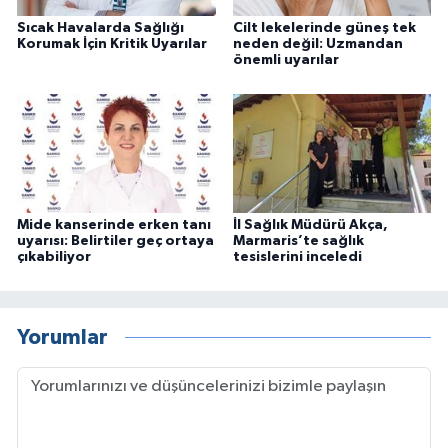
Sıcak Havalarda Sağlığı
Cilt lekelerinde güneş tek
Korumak İçin Kritik Uyarılar
neden değil: Uzmandan
önemli uyarılar
Mide kanserinde erken tanı
İl Sağlık Müdürü Akça,
uyarısı: Belirtiler geç ortaya
Marmaris’te sağlık
çıkabiliyor
tesislerini inceledi
Yorumlar