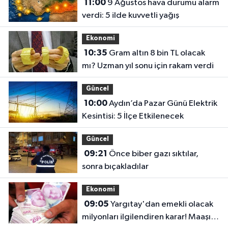
11:00
9 Ağustos hava durumu alarm
verdi: 5 ilde kuvvetli yağış
Ekonomi
10:35
Gram altın 8 bin TL olacak
mı? Uzman yıl sonu için rakam verdi
Güncel
10:00
Aydın’da Pazar Günü Elektrik
Kesintisi: 5 İlçe Etkilenecek
Güncel
09:21
Önce biber gazı sıktılar,
sonra bıçakladılar
Ekonomi
09:05
Yargıtay'dan emekli olacak
milyonları ilgilendiren karar! Maaşı