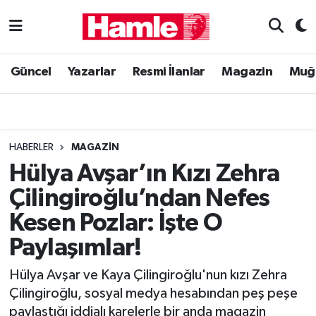
Güncel
Muğla Nöbetçi Eczaneler
Güncel
Yazarlar
Resmi İlanlar
Magazin
Muğ
Yazarlar
Muğla Hava Durumu
Resmi İlanlar
Muğla Namaz Vakitleri
HABERLER
MAGAZIN
Magazin
Muğla Trafik Yoğunluk Haritası
Hülya Avşar’ın Kızı Zehra
Çilingiroğlu’ndan Nefes
Muğla Haber
Süper Lig Puan Durumu ve Fikstür
Kesen Pozlar: İşte O
Siyaset
Tüm Manşetler
Paylaşımlar!
Son Dakika Haberleri
Hülya Avşar ve Kaya Çilingiroğlu'nun kızı Zehra
Çilingiroğlu, sosyal medya hesabından peş peşe
Haber Arşivi
paylaştığı iddialı karelerle bir anda magazin