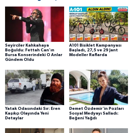
Seyirciler Kahkahaya
A101 Bisiklet Kampanyası
Boğuldu: Fettah Can’ın
Başladı, 27,5 ve 29 Jant
Bursa Konserindeki O Anlar
Modeller Raflarda
Gündem Oldu
Yatak Odasındaki Sır: Eren
Demet Özdemir'in Pozları
Kaşıkçı Olayında Yeni
Sosyal Medyayı Salladı:
Detaylar
Beğeni Yağdı