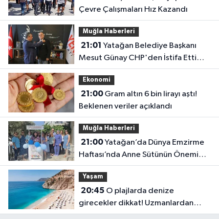
Çevre Çalışmaları Hız Kazandı
Muğla Haberleri
21:01
Yatağan Belediye Başkanı
Mesut Günay CHP'den İstifa Etti
Yeni Parti'ye Katıldı
Ekonomi
21:00
Gram altın 6 bin lirayı aştı!
Beklenen veriler açıklandı
Muğla Haberleri
21:00
Yatağan’da Dünya Emzirme
Haftası’nda Anne Sütünün Önemi
Anlatıldı
Yaşam
20:45
O plajlarda denize
girecekler dikkat! Uzmanlardan
kirlilik uyarısı geldi