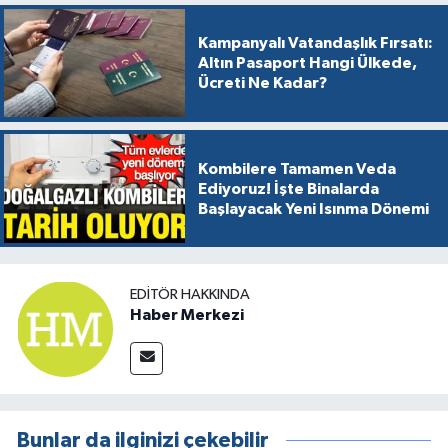
Kampanyalı Vatandaşlık Fırsatı:
Altın Pasaport Hangi Ülkede,
Ücreti Ne Kadar?
Kombilere Tamamen Veda
Ediyoruz! İşte Binalarda
Başlayacak Yeni Isınma Dönemi
EDITÖR HAKKINDA
Haber Merkezi
Bunlar da ilginizi çekebilir