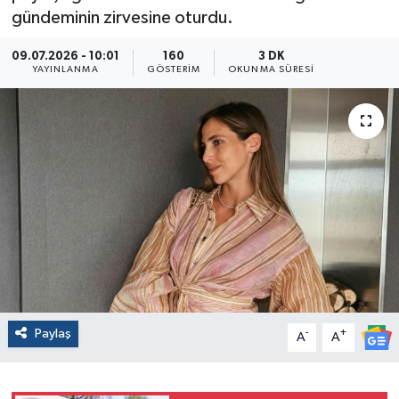
gündeminin zirvesine oturdu.
09.07.2026 - 10:01
160
3 DK
YAYINLANMA
GÖSTERIM
OKUNMA SÜRESI
Paylaş
-
+
A
A